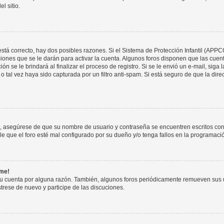
l sitio.
stá correcto, hay dos posibles razones. Si el Sistema de Protección Infantil (APPC
iones que se le darán para activar la cuenta. Algunos foros disponen que las cuen
ón se le brindará al finalizar el proceso de registro. Si se le envió un e-mail, siga
o tal vez haya sido capturada por un filtro anti-spam. Si está seguro de que la di
o, asegúrese de que su nombre de usuario y contraseña se encuentren escritos co
 que el foro esté mal configurado por su dueño y/o tenga fallos en la programació
rme!
su cuenta por alguna razón. También, algunos foros periódicamente remueven sus 
strese de nuevo y participe de las discuciones.