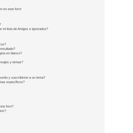
n en este foro!
?
e mi lista de Amigos e Ignorados?
ros?
resultado?
ina en blanco?
nsajes y temas?
vorito y suscribirme a un tema?
emas específicos?
ste foro?
tos?