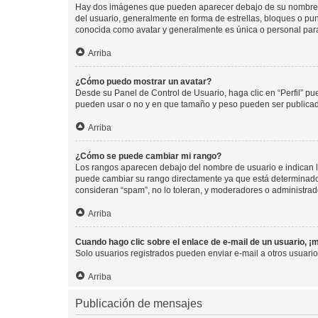
Hay dos imágenes que pueden aparecer debajo de su nombre de u
del usuario, generalmente en forma de estrellas, bloques o pu
conocida como avatar y generalmente es única o personal par
Arriba
¿Cómo puedo mostrar un avatar?
Desde su Panel de Control de Usuario, haga clic en “Perfil” pu
pueden usar o no y en que tamaño y peso pueden ser publicada
Arriba
¿Cómo se puede cambiar mi rango?
Los rangos aparecen debajo del nombre de usuario e indican la 
puede cambiar su rango directamente ya que está determinado po
consideran “spam”, no lo toleran, y moderadores o administrad
Arriba
Cuando hago clic sobre el enlace de e-mail de un usuario, ¡
Solo usuarios registrados pueden enviar e-mail a otros usuarios
Arriba
Publicación de mensajes