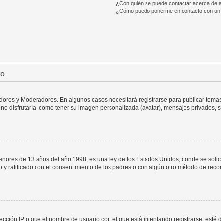
¿Con quién se puede contactar acerca de a
¿Cómo puedo ponerme en contacto con un 
ro
adores y Moderadores. En algunos casos necesitará registrarse para publicar temas
no disfrutaría, como tener su imagen personalizada (avatar), mensajes privados, s
res de 13 años del año 1998, es una ley de los Estados Unidos, donde se solicita 
to y ratificado con el consentimiento de los padres o con algún otro método de rec
ección IP o que el nombre de usuario con el que está intentando registrarse, esté 