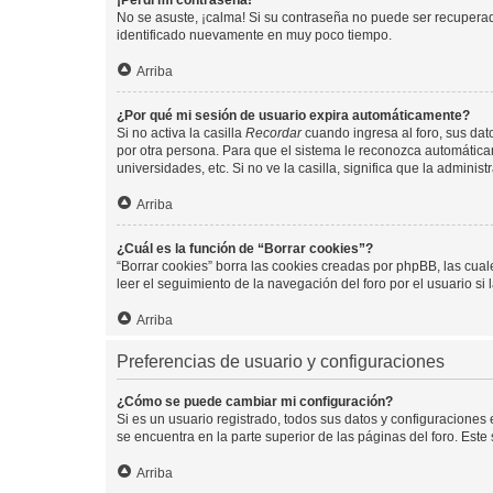
¡Perdí mi contraseña!
No se asuste, ¡calma! Si su contraseña no puede ser recuperada
identificado nuevamente en muy poco tiempo.
Arriba
¿Por qué mi sesión de usuario expira automáticamente?
Si no activa la casilla
Recordar
cuando ingresa al foro, sus dat
por otra persona. Para que el sistema le reconozca automáticam
universidades, etc. Si no ve la casilla, significa que la adminis
Arriba
¿Cuál es la función de “Borrar cookies”?
“Borrar cookies” borra las cookies creadas por phpBB, las cua
leer el seguimiento de la navegación del foro por el usuario si
Arriba
Preferencias de usuario y configuraciones
¿Cómo se puede cambiar mi configuración?
Si es un usuario registrado, todos sus datos y configuraciones
se encuentra en la parte superior de las páginas del foro. Este
Arriba