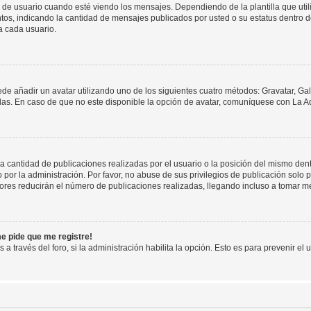
suario cuando esté viendo los mensajes. Dependiendo de la plantilla que utilice
ntos, indicando la cantidad de mensajes publicados por usted o su estatus dentro
a cada usuario.
ede añadir un avatar utilizando uno de los siguientes cuatro métodos: Gravatar, Ga
s. En caso de que no este disponible la opción de avatar, comuníquese con La Ad
cantidad de publicaciones realizadas por el usuario o la posición del mismo dentr
r la administración. Por favor, no abuse de sus privilegios de publicación solo p
ores reducirán el número de publicaciones realizadas, llegando incluso a tomar me
me pide que me registre!
 a través del foro, si la administración habilita la opción. Esto es para prevenir e