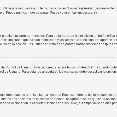
publicar una respuesta a un tema, haga clic en “Enviar respuesta”. Seguramente ne
mplo: Puede publicar nuevos temas, Puede votar en las encuestas, etc.
 o editar sus propios mensajes. Para editarlos debe hacer clic en en botón
editar
(
texto indicando que ha sido modificado y las veces que lo ha sido. No aparece si 
a causa de la edición. Los usuarios normales no podrán borrar sus temas después 
 de Control de Usuario. Una vez creada, active la opción
Añadir firma
cuando publi
trol de Usuario. Para dejar de añadirla en los mensajes, debe desactivar la opción
o, debe hacer clic en la etiqueta “Agregar Encuesta” debajo del formulario de publi
 al menos dos opciones en el campo apropiado, asegurándose de que cada opción se
 seleccionar en la etiqueta “Opciones por usuario”, el tiempo límite en días para 