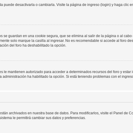
 puede desactivarla o cambiarla. Visite la página de ingreso (login) y haga clic 
os se guardan en una cookie segura, que se elimina al salir de la página o al cab
ente solo marque la casilla al ingresar. No es recomendable si accede al foro des
tración del foro ha deshabilitado la opción.
les le mantienen autorizado para acceder a determinados recursos del foro y estar
 la administración ha habilitado la opción. Si está teniendo problemas con el ingres
 están archivados en nuestra base de datos. Para modificarlos, visite el Panel de 
 sistema le permitirá cambiar sus datos y preferencias.