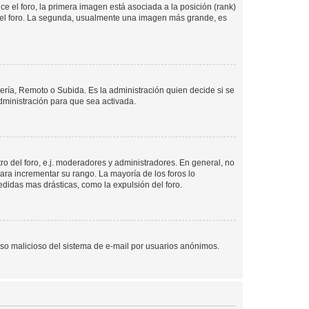
 el foro, la primera imagen está asociada a la posición (rank)
 del foro. La segunda, usualmente una imagen más grande, es
lería, Remoto o Subida. Es la administración quien decide si se
ministración para que sea activada.
o del foro, e.j. moderadores y administradores. En general, no
ara incrementar su rango. La mayoría de los foros lo
didas mas drásticas, como la expulsión del foro.
l uso malicioso del sistema de e-mail por usuarios anónimos.