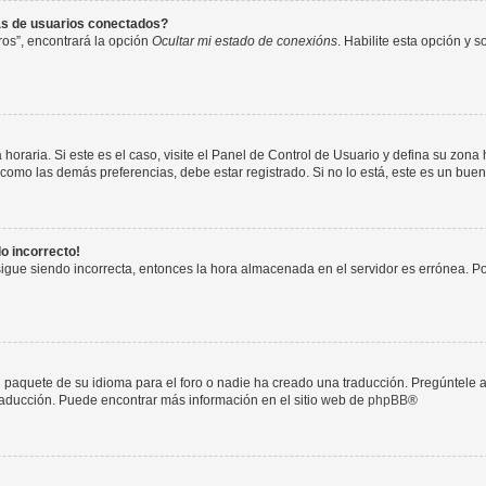
as de usuarios conectados?
os”, encontrará la opción
Ocultar mi estado de conexións
. Habilite esta opción y 
horaria. Si este es el caso, visite el Panel de Control de Usuario y defina su zona
 como las demás preferencias, debe estar registrado. Si no lo está, este es un bu
do incorrecto!
 sigue siendo incorrecta, entonces la hora almacenada en el servidor es errónea. P
 paquete de su idioma para el foro o nadie ha creado una traducción. Pregúntele a
 traducción. Puede encontrar más información en el sitio web de
phpBB
®