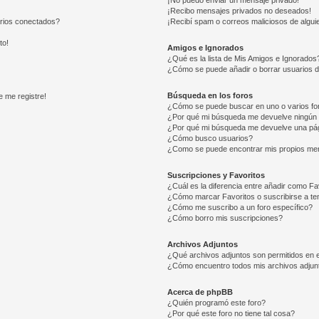
¡No puedo enviar un mensaje privado!
¡Recibo mensajes privados no deseados!
arios conectados?
¡Recibí spam o correos maliciosos de alguie
to!
Amigos e Ignorados
¿Qué es la lista de Mis Amigos e Ignorados
¿Cómo se puede añadir o borrar usuarios d
Búsqueda en los foros
e me registre!
¿Cómo se puede buscar en uno o varios fo
¿Por qué mi búsqueda me devuelve ningún 
¿Por qué mi búsqueda me devuelve una pág
¿Cómo busco usuarios?
¿Como se puede encontrar mis propios me
Suscripciones y Favoritos
¿Cuál es la diferencia entre añadir como Fa
¿Cómo marcar Favoritos o suscribirse a t
¿Cómo me suscribo a un foro específico?
¿Cómo borro mis suscripciones?
Archivos Adjuntos
¿Qué archivos adjuntos son permitidos en e
¿Cómo encuentro todos mis archivos adjun
Acerca de phpBB
¿Quién programó este foro?
¿Por qué este foro no tiene tal cosa?