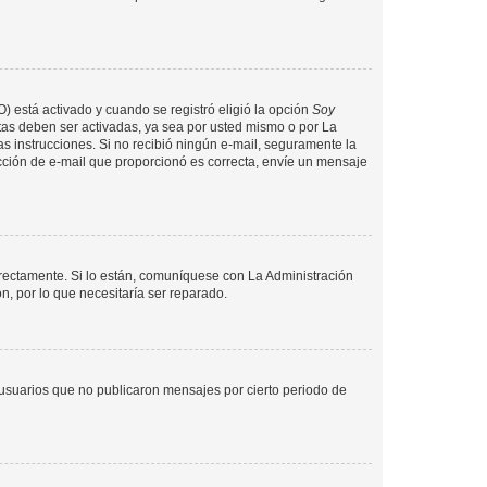
O) está activado y cuando se registró eligió la opción
Soy
tas deben ser activadas, ya sea por usted mismo o por La
 las instrucciones. Si no recibió ningún e-mail, seguramente la
rección de e-mail que proporcionó es correcta, envíe un mensaje
rrectamente. Si lo están, comuníquese con La Administración
n, por lo que necesitaría ser reparado.
usuarios que no publicaron mensajes por cierto periodo de