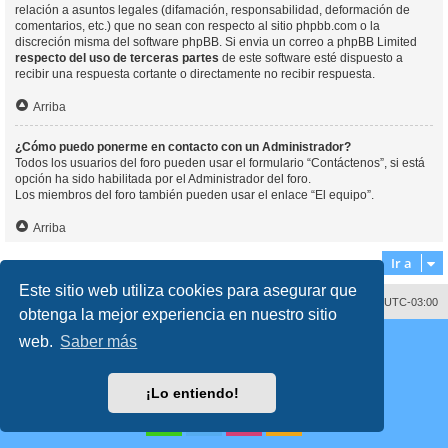
relación a asuntos legales (difamación, responsabilidad, deformación de
comentarios, etc.) que no sean con respecto al sitio phpbb.com o la
discreción misma del software phpBB. Si envia un correo a phpBB Limited
respecto del uso de terceras partes
de este software esté dispuesto a
recibir una respuesta cortante o directamente no recibir respuesta.
Arriba
¿Cómo puedo ponerme en contacto con un Administrador?
Todos los usuarios del foro pueden usar el formulario “Contáctenos”, si está
opción ha sido habilitada por el Administrador del foro.
Los miembros del foro también pueden usar el enlace “El equipo”.
Arriba
Ir a
Este sitio web utiliza cookies para asegurar que
Contáctenos
Borrar cookies
Todos los horarios son
UTC-03:00
obtenga la mejor experiencia en nuestro sitio
Desarrollado por
phpBB
® Forum Software © phpBB Limited
web.
Saber más
Traducción al español por
phpBB España
Director:
Dr. Sztarkman
- Diseñado por ©
Abogados Argentinos
2023
Privacidad
|
Condiciones
¡Lo entiendo!