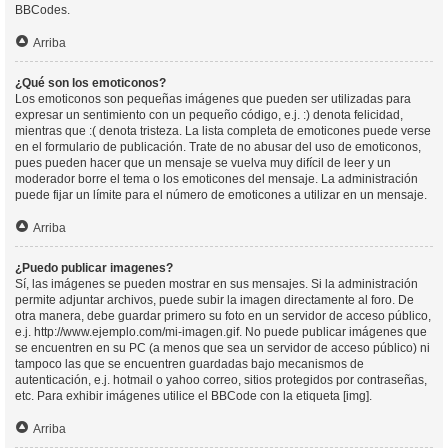
BBCodes.
Arriba
¿Qué son los emoticonos?
Los emoticonos son pequeñas imágenes que pueden ser utilizadas para
expresar un sentimiento con un pequeño código, e.j. :) denota felicidad,
mientras que :( denota tristeza. La lista completa de emoticones puede verse
en el formulario de publicación. Trate de no abusar del uso de emoticonos,
pues pueden hacer que un mensaje se vuelva muy difícil de leer y un
moderador borre el tema o los emoticones del mensaje. La administración
puede fijar un límite para el número de emoticones a utilizar en un mensaje.
Arriba
¿Puedo publicar imagenes?
Sí, las imágenes se pueden mostrar en sus mensajes. Si la administración
permite adjuntar archivos, puede subir la imagen directamente al foro. De
otra manera, debe guardar primero su foto en un servidor de acceso público,
e.j. http://www.ejemplo.com/mi-imagen.gif. No puede publicar imágenes que
se encuentren en su PC (a menos que sea un servidor de acceso público) ni
tampoco las que se encuentren guardadas bajo mecanismos de
autenticación, e.j. hotmail o yahoo correo, sitios protegidos por contraseñas,
etc. Para exhibir imágenes utilice el BBCode con la etiqueta [img].
Arriba