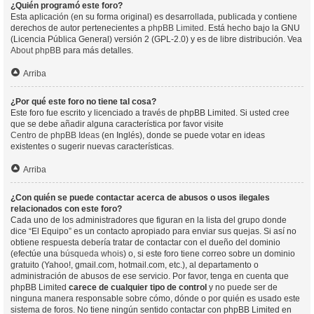
¿Quién programó este foro?
Esta aplicación (en su forma original) es desarrollada, publicada y contiene
derechos de autor pertenecientes a
phpBB Limited
. Está hecho bajo la GNU
(Licencia Pública General) versión 2 (GPL-2.0) y es de libre distribución. Vea
About phpBB
para más detalles.
Arriba
¿Por qué este foro no tiene tal cosa?
Este foro fue escrito y licenciado a través de phpBB Limited. Si usted cree
que se debe añadir alguna característica por favor visite
Centro de phpBB Ideas
(en Inglés), donde se puede votar en ideas
existentes o sugerir nuevas características.
Arriba
¿Con quién se puede contactar acerca de abusos o usos ilegales
relacionados con este foro?
Cada uno de los administradores que figuran en la lista del grupo donde
dice “El Equipo” es un contacto apropiado para enviar sus quejas. Si así no
obtiene respuesta debería tratar de contactar con el dueño del dominio
(efectúe una
búsqueda whois
) o, si este foro tiene correo sobre un dominio
gratuito (Yahoo!, gmail.com, hotmail.com, etc.), al departamento o
administración de abusos de ese servicio. Por favor, tenga en cuenta que
phpBB Limited
carece de cualquier tipo de control
y no puede ser de
ninguna manera responsable sobre cómo, dónde o por quién es usado este
sistema de foros. No tiene ningún sentido contactar con phpBB Limited en