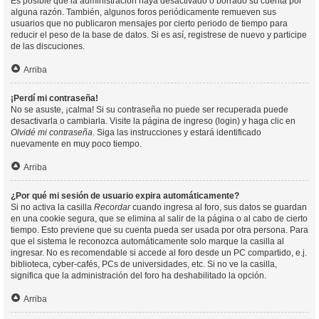
Es posible que la administración haya desactivado o borrado su cuenta por
alguna razón. También, algunos foros periódicamente remueven sus
usuarios que no publicaron mensajes por cierto periodo de tiempo para
reducir el peso de la base de datos. Si es así, registrese de nuevo y participe
de las discuciones.
Arriba
¡Perdí mi contraseña!
No se asuste, ¡calma! Si su contraseña no puede ser recuperada puede
desactivarla o cambiarla. Visite la página de ingreso (login) y haga clic en
Olvidé mi contraseña
. Siga las instrucciones y estará identificado
nuevamente en muy poco tiempo.
Arriba
¿Por qué mi sesión de usuario expira automáticamente?
Si no activa la casilla
Recordar
cuando ingresa al foro, sus datos se guardan
en una cookie segura, que se elimina al salir de la página o al cabo de cierto
tiempo. Esto previene que su cuenta pueda ser usada por otra persona. Para
que el sistema le reconozca automáticamente solo marque la casilla al
ingresar. No es recomendable si accede al foro desde un PC compartido, e.j.
biblioteca, cyber-cafés, PCs de universidades, etc. Si no ve la casilla,
significa que la administración del foro ha deshabilitado la opción.
Arriba