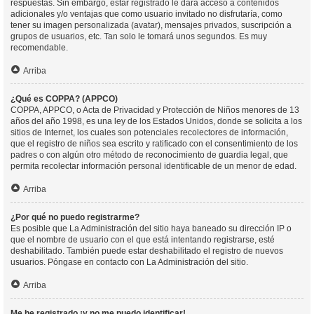
respuestas. Sin embargo, estar registrado le dará acceso a contenidos
adicionales y/o ventajas que como usuario invitado no disfrutaría, como
tener su imagen personalizada (avatar), mensajes privados, suscripción a
grupos de usuarios, etc. Tan solo le tomará unos segundos. Es muy
recomendable.
Arriba
¿Qué es COPPA? (APPCO)
COPPA, APPCO, o Acta de Privacidad y Protección de Niños menores de 13
años del año 1998, es una ley de los Estados Unidos, donde se solicita a los
sitios de Internet, los cuales son potenciales recolectores de información,
que el registro de niños sea escrito y ratificado con el consentimiento de los
padres o con algún otro método de reconocimiento de guardia legal, que
permita recolectar información personal identificable de un menor de edad.
Arriba
¿Por qué no puedo registrarme?
Es posible que La Administración del sitio haya baneado su dirección IP o
que el nombre de usuario con el que está intentando registrarse, esté
deshabilitado. También puede estar deshabilitado el registro de nuevos
usuarios. Póngase en contacto con La Administración del sitio.
Arriba
Me he registrado ¡y no me puedo identificar!