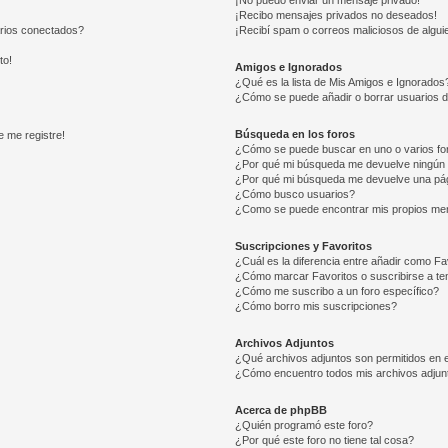
¡No puedo enviar un mensaje privado!
¡Recibo mensajes privados no deseados!
arios conectados?
¡Recibí spam o correos maliciosos de alguie
to!
Amigos e Ignorados
¿Qué es la lista de Mis Amigos e Ignorados
¿Cómo se puede añadir o borrar usuarios d
Búsqueda en los foros
e me registre!
¿Cómo se puede buscar en uno o varios fo
¿Por qué mi búsqueda me devuelve ningún 
¿Por qué mi búsqueda me devuelve una pág
¿Cómo busco usuarios?
¿Como se puede encontrar mis propios me
Suscripciones y Favoritos
¿Cuál es la diferencia entre añadir como Fa
¿Cómo marcar Favoritos o suscribirse a t
¿Cómo me suscribo a un foro específico?
¿Cómo borro mis suscripciones?
Archivos Adjuntos
¿Qué archivos adjuntos son permitidos en e
¿Cómo encuentro todos mis archivos adjun
Acerca de phpBB
¿Quién programó este foro?
¿Por qué este foro no tiene tal cosa?