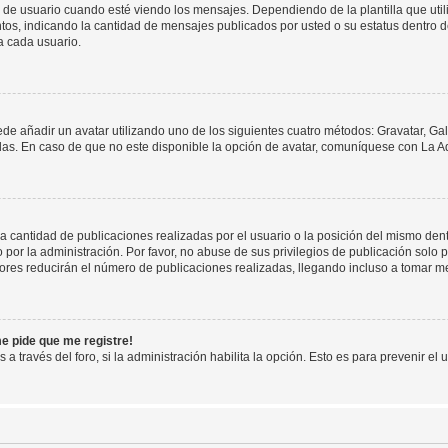
suario cuando esté viendo los mensajes. Dependiendo de la plantilla que utilice
ntos, indicando la cantidad de mensajes publicados por usted o su estatus dentro
a cada usuario.
ede añadir un avatar utilizando uno de los siguientes cuatro métodos: Gravatar, Ga
s. En caso de que no este disponible la opción de avatar, comuníquese con La Ad
cantidad de publicaciones realizadas por el usuario o la posición del mismo dentr
r la administración. Por favor, no abuse de sus privilegios de publicación solo p
ores reducirán el número de publicaciones realizadas, llegando incluso a tomar me
me pide que me registre!
 a través del foro, si la administración habilita la opción. Esto es para prevenir e