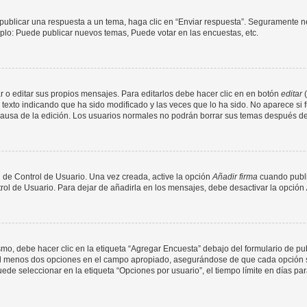
publicar una respuesta a un tema, haga clic en “Enviar respuesta”. Seguramente ne
mplo: Puede publicar nuevos temas, Puede votar en las encuestas, etc.
 o editar sus propios mensajes. Para editarlos debe hacer clic en en botón
editar
(
texto indicando que ha sido modificado y las veces que lo ha sido. No aparece si 
a causa de la edición. Los usuarios normales no podrán borrar sus temas después 
 de Control de Usuario. Una vez creada, active la opción
Añadir firma
cuando publi
trol de Usuario. Para dejar de añadirla en los mensajes, debe desactivar la opción
o, debe hacer clic en la etiqueta “Agregar Encuesta” debajo del formulario de publi
 al menos dos opciones en el campo apropiado, asegurándose de que cada opción se
 seleccionar en la etiqueta “Opciones por usuario”, el tiempo límite en días para 