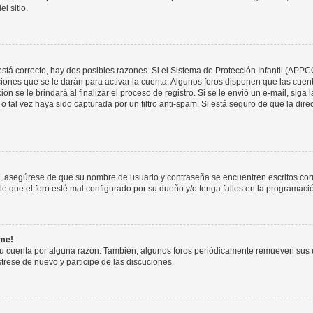
l sitio.
stá correcto, hay dos posibles razones. Si el Sistema de Protección Infantil (APPC
iones que se le darán para activar la cuenta. Algunos foros disponen que las cuen
ón se le brindará al finalizar el proceso de registro. Si se le envió un e-mail, siga
o tal vez haya sido capturada por un filtro anti-spam. Si está seguro de que la di
o, asegúrese de que su nombre de usuario y contraseña se encuentren escritos co
 que el foro esté mal configurado por su dueño y/o tenga fallos en la programació
rme!
su cuenta por alguna razón. También, algunos foros periódicamente remueven sus 
strese de nuevo y participe de las discuciones.