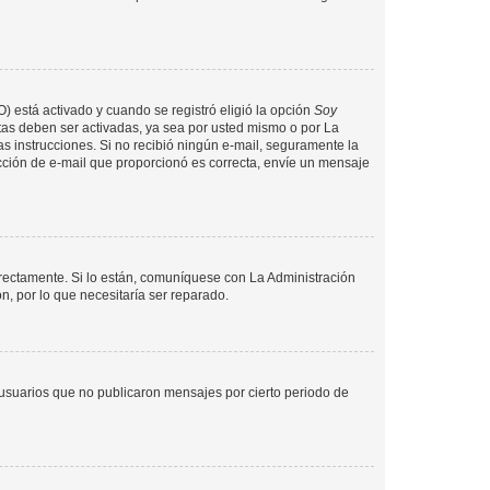
O) está activado y cuando se registró eligió la opción
Soy
tas deben ser activadas, ya sea por usted mismo o por La
 las instrucciones. Si no recibió ningún e-mail, seguramente la
rección de e-mail que proporcionó es correcta, envíe un mensaje
rrectamente. Si lo están, comuníquese con La Administración
n, por lo que necesitaría ser reparado.
usuarios que no publicaron mensajes por cierto periodo de