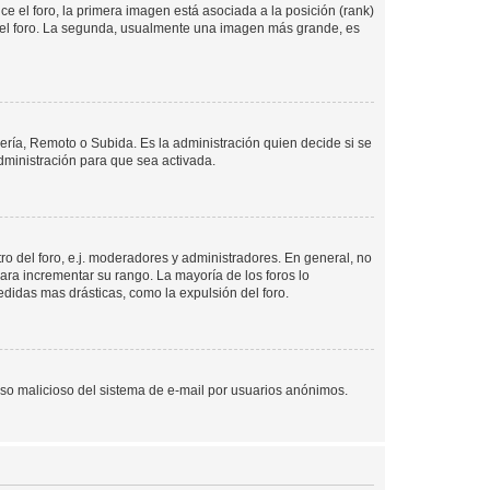
 el foro, la primera imagen está asociada a la posición (rank)
 del foro. La segunda, usualmente una imagen más grande, es
lería, Remoto o Subida. Es la administración quien decide si se
ministración para que sea activada.
o del foro, e.j. moderadores y administradores. En general, no
ara incrementar su rango. La mayoría de los foros lo
didas mas drásticas, como la expulsión del foro.
l uso malicioso del sistema de e-mail por usuarios anónimos.