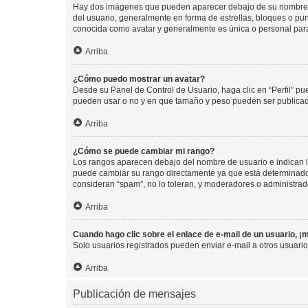
Hay dos imágenes que pueden aparecer debajo de su nombre de u
del usuario, generalmente en forma de estrellas, bloques o pu
conocida como avatar y generalmente es única o personal par
Arriba
¿Cómo puedo mostrar un avatar?
Desde su Panel de Control de Usuario, haga clic en “Perfil” pu
pueden usar o no y en que tamaño y peso pueden ser publicada
Arriba
¿Cómo se puede cambiar mi rango?
Los rangos aparecen debajo del nombre de usuario e indican la 
puede cambiar su rango directamente ya que está determinado po
consideran “spam”, no lo toleran, y moderadores o administrad
Arriba
Cuando hago clic sobre el enlace de e-mail de un usuario, ¡
Solo usuarios registrados pueden enviar e-mail a otros usuarios
Arriba
Publicación de mensajes