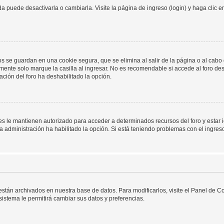
 puede desactivarla o cambiarla. Visite la página de ingreso (login) y haga clic 
os se guardan en una cookie segura, que se elimina al salir de la página o al cab
ente solo marque la casilla al ingresar. No es recomendable si accede al foro des
tración del foro ha deshabilitado la opción.
les le mantienen autorizado para acceder a determinados recursos del foro y estar
 la administración ha habilitado la opción. Si está teniendo problemas con el ingres
 están archivados en nuestra base de datos. Para modificarlos, visite el Panel de 
 sistema le permitirá cambiar sus datos y preferencias.