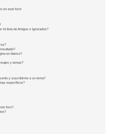
n en este foro!
?
e mi lista de Amigos e Ignorados?
ros?
resultado?
ina en blanco?
nsajes y temas?
vorito y suscribirme a un tema?
emas específicos?
ste foro?
tos?