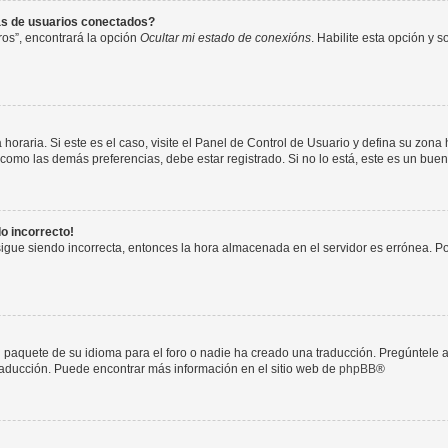
as de usuarios conectados?
os”, encontrará la opción
Ocultar mi estado de conexións
. Habilite esta opción y 
horaria. Si este es el caso, visite el Panel de Control de Usuario y defina su zona
 como las demás preferencias, debe estar registrado. Si no lo está, este es un bu
do incorrecto!
 sigue siendo incorrecta, entonces la hora almacenada en el servidor es errónea. P
 paquete de su idioma para el foro o nadie ha creado una traducción. Pregúntele a
 traducción. Puede encontrar más información en el sitio web de
phpBB
®