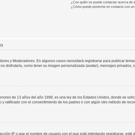
¿Con quién se puede contactar acerca de a
¿Cómo puedo ponerme en contacto con un 
ro
adores y Moderadores. En algunos casos necesitará registrarse para publicar temas
no disfrutaría, como tener su imagen personalizada (avatar), mensajes privados, s
res de 13 años del año 1998, es una ley de los Estados Unidos, donde se solicita 
to y ratificado con el consentimiento de los padres o con algún otro método de rec
ección IP o que el nombre de usuario con el que está intentando registrarse, esté 