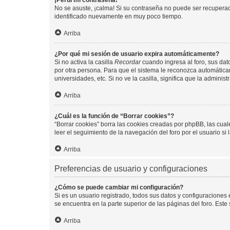
¡Perdí mi contraseña!
No se asuste, ¡calma! Si su contraseña no puede ser recuperada
identificado nuevamente en muy poco tiempo.
Arriba
¿Por qué mi sesión de usuario expira automáticamente?
Si no activa la casilla
Recordar
cuando ingresa al foro, sus dat
por otra persona. Para que el sistema le reconozca automáticam
universidades, etc. Si no ve la casilla, significa que la adminis
Arriba
¿Cuál es la función de “Borrar cookies”?
“Borrar cookies” borra las cookies creadas por phpBB, las cua
leer el seguimiento de la navegación del foro por el usuario si
Arriba
Preferencias de usuario y configuraciones
¿Cómo se puede cambiar mi configuración?
Si es un usuario registrado, todos sus datos y configuraciones
se encuentra en la parte superior de las páginas del foro. Este
Arriba