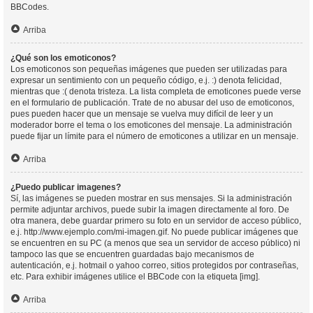
BBCodes.
Arriba
¿Qué son los emoticonos?
Los emoticonos son pequeñas imágenes que pueden ser utilizadas para
expresar un sentimiento con un pequeño código, e.j. :) denota felicidad,
mientras que :( denota tristeza. La lista completa de emoticones puede verse
en el formulario de publicación. Trate de no abusar del uso de emoticonos,
pues pueden hacer que un mensaje se vuelva muy difícil de leer y un
moderador borre el tema o los emoticones del mensaje. La administración
puede fijar un límite para el número de emoticones a utilizar en un mensaje.
Arriba
¿Puedo publicar imagenes?
Sí, las imágenes se pueden mostrar en sus mensajes. Si la administración
permite adjuntar archivos, puede subir la imagen directamente al foro. De
otra manera, debe guardar primero su foto en un servidor de acceso público,
e.j. http://www.ejemplo.com/mi-imagen.gif. No puede publicar imágenes que
se encuentren en su PC (a menos que sea un servidor de acceso público) ni
tampoco las que se encuentren guardadas bajo mecanismos de
autenticación, e.j. hotmail o yahoo correo, sitios protegidos por contraseñas,
etc. Para exhibir imágenes utilice el BBCode con la etiqueta [img].
Arriba