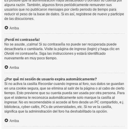
Es posible que la administración haya desactivado o borrado su cuenta por
alguna razón. También, algunos foros periódicamente remueven sus
usuarios que no publicaron mensajes por cierto periodo de tiempo para
reducir el peso de la base de datos. Si es así, registrese de nuevo y participe
de las discuciones.
Arriba
¡Perdí mi contraseña!
No se asuste, ¡calma! Si su contraseña no puede ser recuperada puede
desactivarla o cambiarla. Visite la página de ingreso (login) y haga clic en
Olvidé mi contraseña
. Siga las instrucciones y estará identificado
nuevamente en muy poco tiempo.
Arriba
¿Por qué mi sesión de usuario expira automáticamente?
Si no activa la casilla
Recordar
cuando ingresa al foro, sus datos se guardan
en una cookie segura, que se elimina al salir de la página o al cabo de cierto
tiempo. Esto previene que su cuenta pueda ser usada por otra persona. Para
que el sistema le reconozca automáticamente solo marque la casilla al
ingresar. No es recomendable si accede al foro desde un PC compartido, e.j.
biblioteca, cyber-cafés, PCs de universidades, etc. Si no ve la casilla,
significa que la administración del foro ha deshabilitado la opción.
Arriba