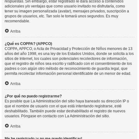
respuestas. Sin embargo, estar registrado le dará acceso a contenidos
adicionales y/o ventajas que como usuario invitado no disfrutaría, como
tener su imagen personalizada (avatar), mensajes privados, suscripción a
grupos de usuarios, etc. Tan solo le tomará unos segundos. Es muy
recomendable.
Arriba
¿Qué es COPPA? (APPCO)
COPPA, APPCO, o Acta de Privacidad y Protección de Niños menores de 13
años del año 1998, es una ley de los Estados Unidos, donde se solicita a los
sitios de Internet, los cuales son potenciales recolectores de información,
que el registro de niños sea escrito y ratificado con el consentimiento de los
padres o con algún otro método de reconocimiento de guardia legal, que
permita recolectar información personal identificable de un menor de edad.
Arriba
¿Por qué no puedo registrarme?
Es posible que La Administración del sitio haya baneado su dirección IP o
que el nombre de usuario con el que está intentando registrarse, esté
deshabilitado. También puede estar deshabilitado el registro de nuevos
usuarios. Póngase en contacto con La Administración del sitio.
Arriba
Me he registrado ¡y no me puedo identificar!