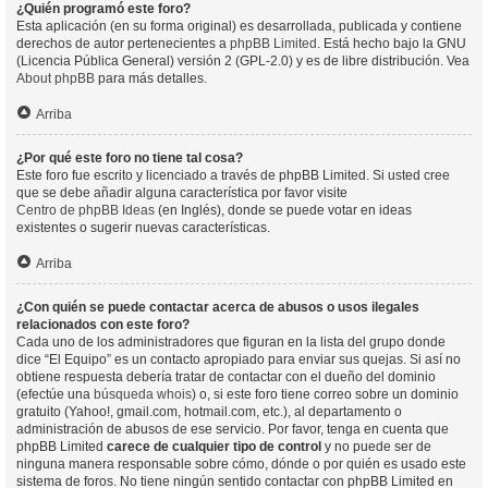
¿Quién programó este foro?
Esta aplicación (en su forma original) es desarrollada, publicada y contiene
derechos de autor pertenecientes a
phpBB Limited
. Está hecho bajo la GNU
(Licencia Pública General) versión 2 (GPL-2.0) y es de libre distribución. Vea
About phpBB
para más detalles.
Arriba
¿Por qué este foro no tiene tal cosa?
Este foro fue escrito y licenciado a través de phpBB Limited. Si usted cree
que se debe añadir alguna característica por favor visite
Centro de phpBB Ideas
(en Inglés), donde se puede votar en ideas
existentes o sugerir nuevas características.
Arriba
¿Con quién se puede contactar acerca de abusos o usos ilegales
relacionados con este foro?
Cada uno de los administradores que figuran en la lista del grupo donde
dice “El Equipo” es un contacto apropiado para enviar sus quejas. Si así no
obtiene respuesta debería tratar de contactar con el dueño del dominio
(efectúe una
búsqueda whois
) o, si este foro tiene correo sobre un dominio
gratuito (Yahoo!, gmail.com, hotmail.com, etc.), al departamento o
administración de abusos de ese servicio. Por favor, tenga en cuenta que
phpBB Limited
carece de cualquier tipo de control
y no puede ser de
ninguna manera responsable sobre cómo, dónde o por quién es usado este
sistema de foros. No tiene ningún sentido contactar con phpBB Limited en