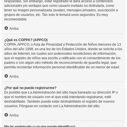
respuestas. Sin embargo, estar registrado le dará acceso a contenidos
adicionales y/o ventajas que como usuario invitado no disfrutaría, como
tener su imagen personalizada (avatar), mensajes privados, suscripción a
grupos de usuarios, etc. Tan solo le tomará unos segundos. Es muy
recomendable.
Arriba
¿Qué es COPPA? (APPCO)
COPPA, APPCO, o Acta de Privacidad y Protección de Niños menores de 13
años del año 1998, es una ley de los Estados Unidos, donde se solicita a los
sitios de Internet, los cuales son potenciales recolectores de información,
que el registro de niños sea escrito y ratificado con el consentimiento de los
padres o con algún otro método de reconocimiento de guardia legal, que
permita recolectar información personal identificable de un menor de edad.
Arriba
¿Por qué no puedo registrarme?
Es posible que La Administración del sitio haya baneado su dirección IP o
que el nombre de usuario con el que está intentando registrarse, esté
deshabilitado. También puede estar deshabilitado el registro de nuevos
usuarios. Póngase en contacto con La Administración del sitio.
Arriba
Me he registrado ¡y no me puedo identificar!