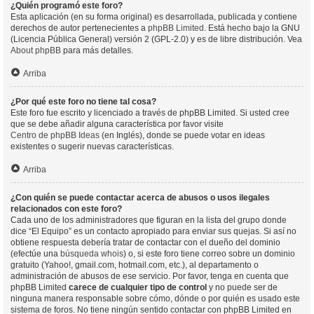
¿Quién programó este foro?
Esta aplicación (en su forma original) es desarrollada, publicada y contiene
derechos de autor pertenecientes a
phpBB Limited
. Está hecho bajo la GNU
(Licencia Pública General) versión 2 (GPL-2.0) y es de libre distribución. Vea
About phpBB
para más detalles.
Arriba
¿Por qué este foro no tiene tal cosa?
Este foro fue escrito y licenciado a través de phpBB Limited. Si usted cree
que se debe añadir alguna característica por favor visite
Centro de phpBB Ideas
(en Inglés), donde se puede votar en ideas
existentes o sugerir nuevas características.
Arriba
¿Con quién se puede contactar acerca de abusos o usos ilegales
relacionados con este foro?
Cada uno de los administradores que figuran en la lista del grupo donde
dice “El Equipo” es un contacto apropiado para enviar sus quejas. Si así no
obtiene respuesta debería tratar de contactar con el dueño del dominio
(efectúe una
búsqueda whois
) o, si este foro tiene correo sobre un dominio
gratuito (Yahoo!, gmail.com, hotmail.com, etc.), al departamento o
administración de abusos de ese servicio. Por favor, tenga en cuenta que
phpBB Limited
carece de cualquier tipo de control
y no puede ser de
ninguna manera responsable sobre cómo, dónde o por quién es usado este
sistema de foros. No tiene ningún sentido contactar con phpBB Limited en