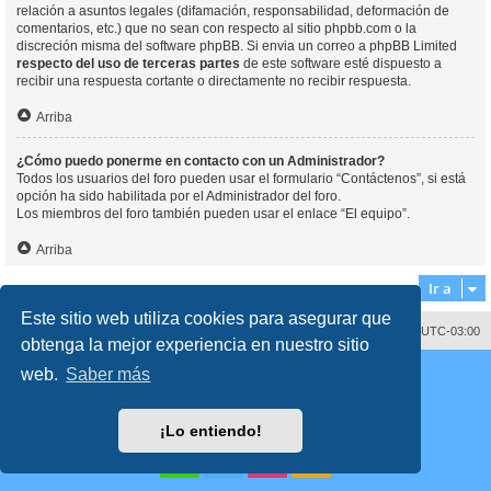
relación a asuntos legales (difamación, responsabilidad, deformación de
comentarios, etc.) que no sean con respecto al sitio phpbb.com o la
discreción misma del software phpBB. Si envia un correo a phpBB Limited
respecto del uso de terceras partes
de este software esté dispuesto a
recibir una respuesta cortante o directamente no recibir respuesta.
Arriba
¿Cómo puedo ponerme en contacto con un Administrador?
Todos los usuarios del foro pueden usar el formulario “Contáctenos”, si está
opción ha sido habilitada por el Administrador del foro.
Los miembros del foro también pueden usar el enlace “El equipo”.
Arriba
Ir a
Este sitio web utiliza cookies para asegurar que
Contáctenos
Borrar cookies
Todos los horarios son
UTC-03:00
obtenga la mejor experiencia en nuestro sitio
Desarrollado por
phpBB
® Forum Software © phpBB Limited
web.
Saber más
Traducción al español por
phpBB España
Director:
Dr. Sztarkman
- Diseñado por ©
Abogados Argentinos
2023
Privacidad
|
Condiciones
¡Lo entiendo!