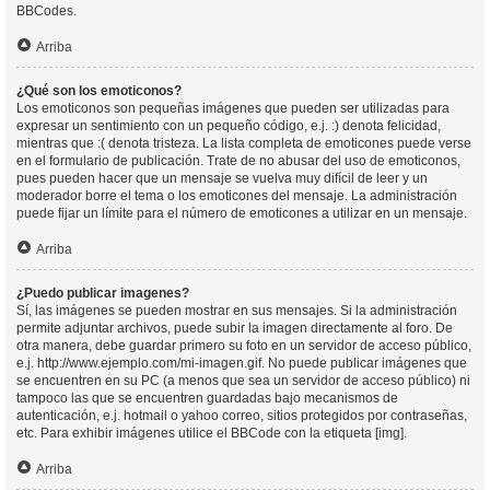
BBCodes.
Arriba
¿Qué son los emoticonos?
Los emoticonos son pequeñas imágenes que pueden ser utilizadas para
expresar un sentimiento con un pequeño código, e.j. :) denota felicidad,
mientras que :( denota tristeza. La lista completa de emoticones puede verse
en el formulario de publicación. Trate de no abusar del uso de emoticonos,
pues pueden hacer que un mensaje se vuelva muy difícil de leer y un
moderador borre el tema o los emoticones del mensaje. La administración
puede fijar un límite para el número de emoticones a utilizar en un mensaje.
Arriba
¿Puedo publicar imagenes?
Sí, las imágenes se pueden mostrar en sus mensajes. Si la administración
permite adjuntar archivos, puede subir la imagen directamente al foro. De
otra manera, debe guardar primero su foto en un servidor de acceso público,
e.j. http://www.ejemplo.com/mi-imagen.gif. No puede publicar imágenes que
se encuentren en su PC (a menos que sea un servidor de acceso público) ni
tampoco las que se encuentren guardadas bajo mecanismos de
autenticación, e.j. hotmail o yahoo correo, sitios protegidos por contraseñas,
etc. Para exhibir imágenes utilice el BBCode con la etiqueta [img].
Arriba