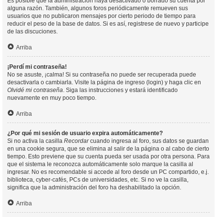
Es posible que la administración haya desactivado o borrado su cuenta por
alguna razón. También, algunos foros periódicamente remueven sus
usuarios que no publicaron mensajes por cierto periodo de tiempo para
reducir el peso de la base de datos. Si es así, registrese de nuevo y participe
de las discuciones.
Arriba
¡Perdí mi contraseña!
No se asuste, ¡calma! Si su contraseña no puede ser recuperada puede
desactivarla o cambiarla. Visite la página de ingreso (login) y haga clic en
Olvidé mi contraseña
. Siga las instrucciones y estará identificado
nuevamente en muy poco tiempo.
Arriba
¿Por qué mi sesión de usuario expira automáticamente?
Si no activa la casilla
Recordar
cuando ingresa al foro, sus datos se guardan
en una cookie segura, que se elimina al salir de la página o al cabo de cierto
tiempo. Esto previene que su cuenta pueda ser usada por otra persona. Para
que el sistema le reconozca automáticamente solo marque la casilla al
ingresar. No es recomendable si accede al foro desde un PC compartido, e.j.
biblioteca, cyber-cafés, PCs de universidades, etc. Si no ve la casilla,
significa que la administración del foro ha deshabilitado la opción.
Arriba