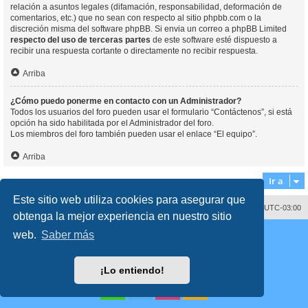
relación a asuntos legales (difamación, responsabilidad, deformación de
comentarios, etc.) que no sean con respecto al sitio phpbb.com o la
discreción misma del software phpBB. Si envia un correo a phpBB Limited
respecto del uso de terceras partes
de este software esté dispuesto a
recibir una respuesta cortante o directamente no recibir respuesta.
Arriba
¿Cómo puedo ponerme en contacto con un Administrador?
Todos los usuarios del foro pueden usar el formulario “Contáctenos”, si está
opción ha sido habilitada por el Administrador del foro.
Los miembros del foro también pueden usar el enlace “El equipo”.
Arriba
Ir a
Este sitio web utiliza cookies para asegurar que
Contáctenos
Borrar cookies
Todos los horarios son
UTC-03:00
obtenga la mejor experiencia en nuestro sitio
Desarrollado por
phpBB
® Forum Software © phpBB Limited
web.
Saber más
Traducción al español por
phpBB España
Director:
Dr. Sztarkman
- Diseñado por ©
Abogados Argentinos
2023
Privacidad
|
Condiciones
¡Lo entiendo!