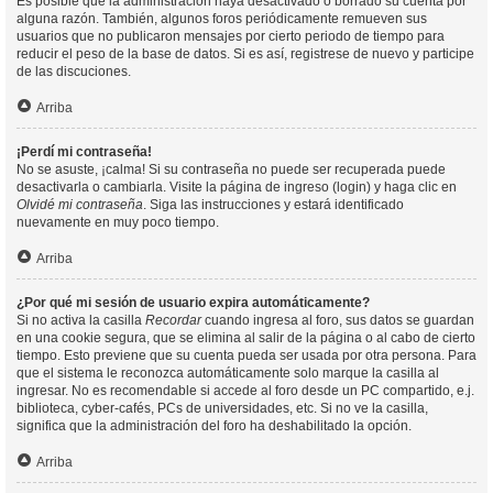
Es posible que la administración haya desactivado o borrado su cuenta por
alguna razón. También, algunos foros periódicamente remueven sus
usuarios que no publicaron mensajes por cierto periodo de tiempo para
reducir el peso de la base de datos. Si es así, registrese de nuevo y participe
de las discuciones.
Arriba
¡Perdí mi contraseña!
No se asuste, ¡calma! Si su contraseña no puede ser recuperada puede
desactivarla o cambiarla. Visite la página de ingreso (login) y haga clic en
Olvidé mi contraseña
. Siga las instrucciones y estará identificado
nuevamente en muy poco tiempo.
Arriba
¿Por qué mi sesión de usuario expira automáticamente?
Si no activa la casilla
Recordar
cuando ingresa al foro, sus datos se guardan
en una cookie segura, que se elimina al salir de la página o al cabo de cierto
tiempo. Esto previene que su cuenta pueda ser usada por otra persona. Para
que el sistema le reconozca automáticamente solo marque la casilla al
ingresar. No es recomendable si accede al foro desde un PC compartido, e.j.
biblioteca, cyber-cafés, PCs de universidades, etc. Si no ve la casilla,
significa que la administración del foro ha deshabilitado la opción.
Arriba