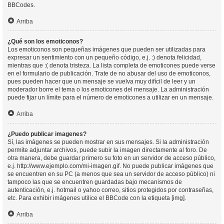
BBCodes.
Arriba
¿Qué son los emoticonos?
Los emoticonos son pequeñas imágenes que pueden ser utilizadas para
expresar un sentimiento con un pequeño código, e.j. :) denota felicidad,
mientras que :( denota tristeza. La lista completa de emoticones puede verse
en el formulario de publicación. Trate de no abusar del uso de emoticonos,
pues pueden hacer que un mensaje se vuelva muy difícil de leer y un
moderador borre el tema o los emoticones del mensaje. La administración
puede fijar un límite para el número de emoticones a utilizar en un mensaje.
Arriba
¿Puedo publicar imagenes?
Sí, las imágenes se pueden mostrar en sus mensajes. Si la administración
permite adjuntar archivos, puede subir la imagen directamente al foro. De
otra manera, debe guardar primero su foto en un servidor de acceso público,
e.j. http://www.ejemplo.com/mi-imagen.gif. No puede publicar imágenes que
se encuentren en su PC (a menos que sea un servidor de acceso público) ni
tampoco las que se encuentren guardadas bajo mecanismos de
autenticación, e.j. hotmail o yahoo correo, sitios protegidos por contraseñas,
etc. Para exhibir imágenes utilice el BBCode con la etiqueta [img].
Arriba