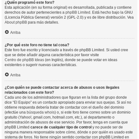
¿Quién programó este foro?
Esta aplicación (en su forma original) es desarrollada, publicada y contiene
derechos de autor pertenecientes a
phpBB Limited
. Está hecho bajo la GNU
(Licencia Pública General) versión 2 (GPL-2.0) y es de libre distribución. Vea
About phpBB
para más detalles.
Arriba
¿Por qué este foro no tiene tal cosa?
Este foro fue escrito y licenciado a través de phpBB Limited. Si usted cree
que se debe añadir alguna característica por favor visite
Centro de phpBB Ideas
(en Inglés), donde se puede votar en ideas
existentes o sugerir nuevas características.
Arriba
¿Con quién se puede contactar acerca de abusos o usos ilegales
relacionados con este foro?
Cada uno de los administradores que figuran en la lista del grupo donde
dice “El Equipo” es un contacto apropiado para enviar sus quejas. Si así no
obtiene respuesta debería tratar de contactar con el dueño del dominio
(efectúe una
búsqueda whois
) o, si este foro tiene correo sobre un dominio
gratuito (Yahoo!, gmail.com, hotmail.com, etc.), al departamento o
administración de abusos de ese servicio. Por favor, tenga en cuenta que
phpBB Limited
carece de cualquier tipo de control
y no puede ser de
ninguna manera responsable sobre cómo, dónde o por quién es usado este
sistema de foros. No tiene ningún sentido contactar con phpBB Limited en