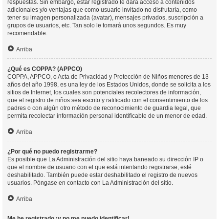
respuestas. Sin embargo, estar registrado le dará acceso a contenidos
adicionales y/o ventajas que como usuario invitado no disfrutaría, como
tener su imagen personalizada (avatar), mensajes privados, suscripción a
grupos de usuarios, etc. Tan solo le tomará unos segundos. Es muy
recomendable.
Arriba
¿Qué es COPPA? (APPCO)
COPPA, APPCO, o Acta de Privacidad y Protección de Niños menores de 13
años del año 1998, es una ley de los Estados Unidos, donde se solicita a los
sitios de Internet, los cuales son potenciales recolectores de información,
que el registro de niños sea escrito y ratificado con el consentimiento de los
padres o con algún otro método de reconocimiento de guardia legal, que
permita recolectar información personal identificable de un menor de edad.
Arriba
¿Por qué no puedo registrarme?
Es posible que La Administración del sitio haya baneado su dirección IP o
que el nombre de usuario con el que está intentando registrarse, esté
deshabilitado. También puede estar deshabilitado el registro de nuevos
usuarios. Póngase en contacto con La Administración del sitio.
Arriba
Me he registrado ¡y no me puedo identificar!