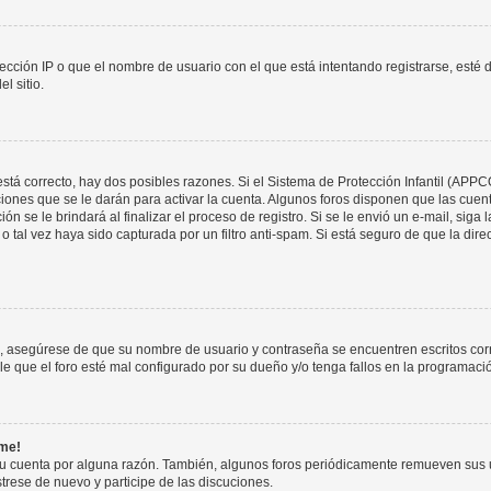
ección IP o que el nombre de usuario con el que está intentando registrarse, esté 
l sitio.
stá correcto, hay dos posibles razones. Si el Sistema de Protección Infantil (APPC
iones que se le darán para activar la cuenta. Algunos foros disponen que las cuen
ón se le brindará al finalizar el proceso de registro. Si se le envió un e-mail, siga
o tal vez haya sido capturada por un filtro anti-spam. Si está seguro de que la di
o, asegúrese de que su nombre de usuario y contraseña se encuentren escritos co
 que el foro esté mal configurado por su dueño y/o tenga fallos en la programació
rme!
su cuenta por alguna razón. También, algunos foros periódicamente remueven sus 
strese de nuevo y participe de las discuciones.