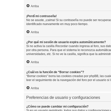
Arriba
¡Perdí mi contraseña!
No se asuste, ¡calma! Si su contraseña no puede ser recuperada
identificado nuevamente en muy poco tiempo.
Arriba
¿Por qué mi sesión de usuario expira automáticamente?
Si no activa la casilla
Recordar
cuando ingresa al foro, sus dat
por otra persona. Para que el sistema le reconozca automáticam
universidades, etc. Si no ve la casilla, significa que la adminis
Arriba
¿Cuál es la función de “Borrar cookies”?
“Borrar cookies” borra las cookies creadas por phpBB, las cua
leer el seguimiento de la navegación del foro por el usuario si
Arriba
Preferencias de usuario y configuraciones
¿Cómo se puede cambiar mi configuración?
Si es un usuario registrado, todos sus datos y configuraciones