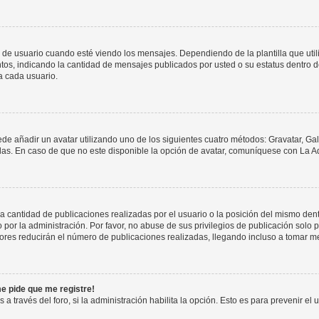
suario cuando esté viendo los mensajes. Dependiendo de la plantilla que utilice
ntos, indicando la cantidad de mensajes publicados por usted o su estatus dentro
a cada usuario.
ede añadir un avatar utilizando uno de los siguientes cuatro métodos: Gravatar, Ga
s. En caso de que no este disponible la opción de avatar, comuníquese con La Ad
cantidad de publicaciones realizadas por el usuario o la posición del mismo dentr
r la administración. Por favor, no abuse de sus privilegios de publicación solo p
ores reducirán el número de publicaciones realizadas, llegando incluso a tomar me
me pide que me registre!
 a través del foro, si la administración habilita la opción. Esto es para prevenir e