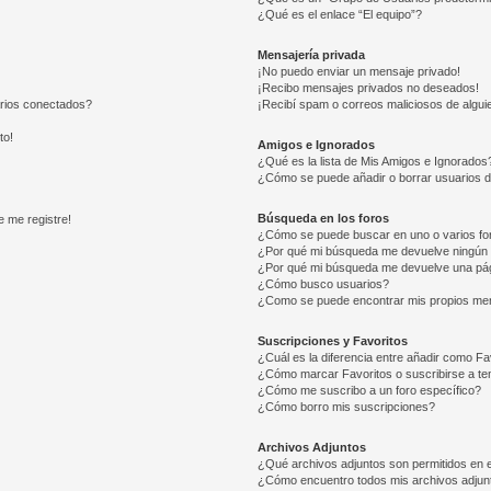
¿Qué es el enlace “El equipo”?
Mensajería privada
¡No puedo enviar un mensaje privado!
¡Recibo mensajes privados no deseados!
arios conectados?
¡Recibí spam o correos maliciosos de alguie
to!
Amigos e Ignorados
¿Qué es la lista de Mis Amigos e Ignorados
¿Cómo se puede añadir o borrar usuarios d
Búsqueda en los foros
e me registre!
¿Cómo se puede buscar en uno o varios fo
¿Por qué mi búsqueda me devuelve ningún 
¿Por qué mi búsqueda me devuelve una pág
¿Cómo busco usuarios?
¿Como se puede encontrar mis propios me
Suscripciones y Favoritos
¿Cuál es la diferencia entre añadir como Fa
¿Cómo marcar Favoritos o suscribirse a t
¿Cómo me suscribo a un foro específico?
¿Cómo borro mis suscripciones?
Archivos Adjuntos
¿Qué archivos adjuntos son permitidos en e
¿Cómo encuentro todos mis archivos adjun