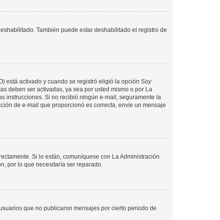
deshabilitado. También puede estar deshabilitado el registro de
O) está activado y cuando se registró eligió la opción
Soy
tas deben ser activadas, ya sea por usted mismo o por La
 las instrucciones. Si no recibió ningún e-mail, seguramente la
rección de e-mail que proporcionó es correcta, envíe un mensaje
rrectamente. Si lo están, comuníquese con La Administración
n, por lo que necesitaría ser reparado.
usuarios que no publicaron mensajes por cierto periodo de