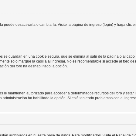
 puede desactivarla o cambiarla. Visite la página de ingreso (login) y haga clic 
os se guardan en una cookie segura, que se elimina al salir de la página o al cab
ente solo marque la casilla al ingresar. No es recomendable si accede al foro des
tración del foro ha deshabilitado la opción.
les le mantienen autorizado para acceder a determinados recursos del foro y estar
 la administración ha habilitado la opción. Si está teniendo problemas con el ingres
 están archivados en nuestra base de datos. Para modificarlos, visite el Panel de 