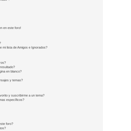
n en este foro!
?
e mi lista de Amigos e Ignorados?
ros?
resultado?
ina en blanco?
nsajes y temas?
vorito y suscribirme a un tema?
emas específicos?
ste foro?
tos?