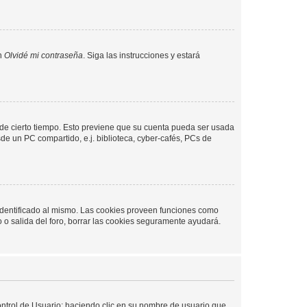
en
Olvidé mi contraseña
. Siga las instrucciones y estará
o de cierto tiempo. Esto previene que su cuenta pueda ser usada
de un PC compartido, e.j. biblioteca, cyber-cafés, PCs de
 identificado al mismo. Las cookies proveen funciones como
o o salida del foro, borrar las cookies seguramente ayudará.
Control de Usuario; haciendo clic en su nombre de usuario que