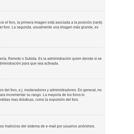
 el foro, la primera imagen está asociada a la posición (rank)
 del foro. La segunda, usualmente una imagen más grande, es
lería, Remoto o Subida. Es la administración quien decide si se
ministración para que sea activada.
o del foro, e.j. moderadores y administradores. En general, no
ara incrementar su rango. La mayoría de los foros lo
didas mas drásticas, como la expulsión del foro.
l uso malicioso del sistema de e-mail por usuarios anónimos.