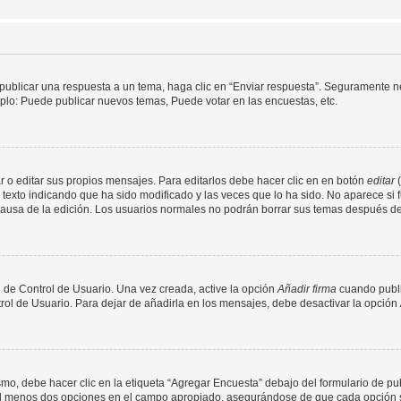
publicar una respuesta a un tema, haga clic en “Enviar respuesta”. Seguramente ne
mplo: Puede publicar nuevos temas, Puede votar en las encuestas, etc.
 o editar sus propios mensajes. Para editarlos debe hacer clic en en botón
editar
(
texto indicando que ha sido modificado y las veces que lo ha sido. No aparece si 
a causa de la edición. Los usuarios normales no podrán borrar sus temas después 
 de Control de Usuario. Una vez creada, active la opción
Añadir firma
cuando publi
trol de Usuario. Para dejar de añadirla en los mensajes, debe desactivar la opción
o, debe hacer clic en la etiqueta “Agregar Encuesta” debajo del formulario de publi
 al menos dos opciones en el campo apropiado, asegurándose de que cada opción se