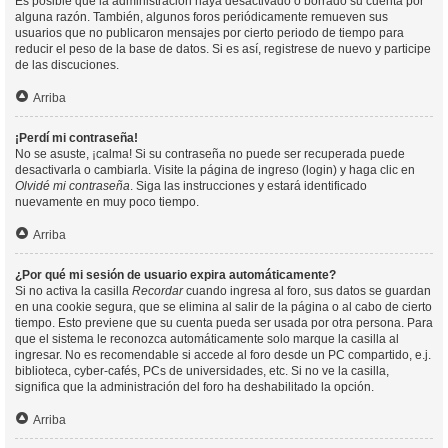
Es posible que la administración haya desactivado o borrado su cuenta por
alguna razón. También, algunos foros periódicamente remueven sus
usuarios que no publicaron mensajes por cierto periodo de tiempo para
reducir el peso de la base de datos. Si es así, registrese de nuevo y participe
de las discuciones.
Arriba
¡Perdí mi contraseña!
No se asuste, ¡calma! Si su contraseña no puede ser recuperada puede
desactivarla o cambiarla. Visite la página de ingreso (login) y haga clic en
Olvidé mi contraseña
. Siga las instrucciones y estará identificado
nuevamente en muy poco tiempo.
Arriba
¿Por qué mi sesión de usuario expira automáticamente?
Si no activa la casilla
Recordar
cuando ingresa al foro, sus datos se guardan
en una cookie segura, que se elimina al salir de la página o al cabo de cierto
tiempo. Esto previene que su cuenta pueda ser usada por otra persona. Para
que el sistema le reconozca automáticamente solo marque la casilla al
ingresar. No es recomendable si accede al foro desde un PC compartido, e.j.
biblioteca, cyber-cafés, PCs de universidades, etc. Si no ve la casilla,
significa que la administración del foro ha deshabilitado la opción.
Arriba