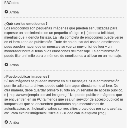
BBCodes.
Arriba
¿Qué son los emoticonos?
Los emoticonos son pequeñas imágenes que pueden ser utilizadas para
expresar un sentimiento con un pequeño código, e.j. :) denota felicidad,
mientras que :( denota tristeza. La lista completa de emoticones puede verse
en el formulario de publicación. Trate de no abusar del uso de emoticonos,
pues pueden hacer que un mensaje se vuelva muy difícil de leer y un
moderador borre el tema o los emoticones del mensaje. La administración
puede fijar un límite para el número de emoticones a utilizar en un mensaje.
Arriba
¿Puedo publicar imagenes?
Sí, las imágenes se pueden mostrar en sus mensajes. Si la administración
permite adjuntar archivos, puede subir la imagen directamente al foro. De
otra manera, debe guardar primero su foto en un servidor de acceso público,
e.j. http://www.ejemplo.com/mi-imagen.gif. No puede publicar imágenes que
se encuentren en su PC (a menos que sea un servidor de acceso público) ni
tampoco las que se encuentren guardadas bajo mecanismos de
autenticación, e.j. hotmail o yahoo correo, sitios protegidos por contraseñas,
etc. Para exhibir imágenes utilice el BBCode con la etiqueta [img].
Arriba