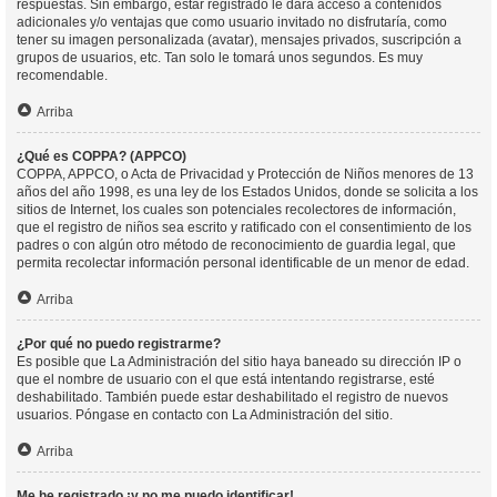
respuestas. Sin embargo, estar registrado le dará acceso a contenidos
adicionales y/o ventajas que como usuario invitado no disfrutaría, como
tener su imagen personalizada (avatar), mensajes privados, suscripción a
grupos de usuarios, etc. Tan solo le tomará unos segundos. Es muy
recomendable.
Arriba
¿Qué es COPPA? (APPCO)
COPPA, APPCO, o Acta de Privacidad y Protección de Niños menores de 13
años del año 1998, es una ley de los Estados Unidos, donde se solicita a los
sitios de Internet, los cuales son potenciales recolectores de información,
que el registro de niños sea escrito y ratificado con el consentimiento de los
padres o con algún otro método de reconocimiento de guardia legal, que
permita recolectar información personal identificable de un menor de edad.
Arriba
¿Por qué no puedo registrarme?
Es posible que La Administración del sitio haya baneado su dirección IP o
que el nombre de usuario con el que está intentando registrarse, esté
deshabilitado. También puede estar deshabilitado el registro de nuevos
usuarios. Póngase en contacto con La Administración del sitio.
Arriba
Me he registrado ¡y no me puedo identificar!