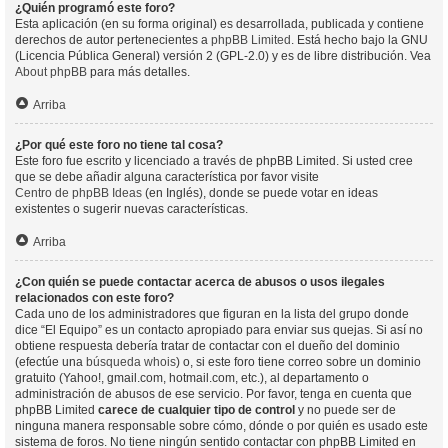
¿Quién programó este foro?
Esta aplicación (en su forma original) es desarrollada, publicada y contiene
derechos de autor pertenecientes a
phpBB Limited
. Está hecho bajo la GNU
(Licencia Pública General) versión 2 (GPL-2.0) y es de libre distribución. Vea
About phpBB
para más detalles.
Arriba
¿Por qué este foro no tiene tal cosa?
Este foro fue escrito y licenciado a través de phpBB Limited. Si usted cree
que se debe añadir alguna característica por favor visite
Centro de phpBB Ideas
(en Inglés), donde se puede votar en ideas
existentes o sugerir nuevas características.
Arriba
¿Con quién se puede contactar acerca de abusos o usos ilegales
relacionados con este foro?
Cada uno de los administradores que figuran en la lista del grupo donde
dice “El Equipo” es un contacto apropiado para enviar sus quejas. Si así no
obtiene respuesta debería tratar de contactar con el dueño del dominio
(efectúe una
búsqueda whois
) o, si este foro tiene correo sobre un dominio
gratuito (Yahoo!, gmail.com, hotmail.com, etc.), al departamento o
administración de abusos de ese servicio. Por favor, tenga en cuenta que
phpBB Limited
carece de cualquier tipo de control
y no puede ser de
ninguna manera responsable sobre cómo, dónde o por quién es usado este
sistema de foros. No tiene ningún sentido contactar con phpBB Limited en