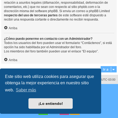
relación a asuntos legales (difamación, responsabilidad, deformación de
comentarios, etc.) que no sean con respecto al sitio phpbb.com o la
discreción misma del software phpBB. Si envia un correo a phpBB Limited
respecto del uso de terceras partes
de este software esté dispuesto a
recibir una respuesta cortante o directamente no recibir respuesta.
Arriba
¿Cómo puedo ponerme en contacto con un Administrador?
Todos los usuarios del foro pueden usar el formulario “Contáctenos”, si está
opción ha sido habilitada por el Administrador del foro.
Los miembros del foro también pueden usar el enlace “El equipo”.
Arriba
Ir a
Este sitio web utiliza cookies para asegurar que
Contáctenos
Borrar cookies
Todos los horarios son
UTC-03:00
obtenga la mejor experiencia en nuestro sitio
Desarrollado por
phpBB
® Forum Software © phpBB Limited
web.
Saber más
Traducción al español por
phpBB España
Director:
Dr. Sztarkman
- Diseñado por ©
Abogados Argentinos
2023
Privacidad
|
Condiciones
¡Lo entiendo!