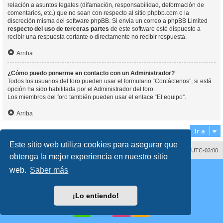
relación a asuntos legales (difamación, responsabilidad, deformación de
comentarios, etc.) que no sean con respecto al sitio phpbb.com o la
discreción misma del software phpBB. Si envia un correo a phpBB Limited
respecto del uso de terceras partes
de este software esté dispuesto a
recibir una respuesta cortante o directamente no recibir respuesta.
Arriba
¿Cómo puedo ponerme en contacto con un Administrador?
Todos los usuarios del foro pueden usar el formulario “Contáctenos”, si está
opción ha sido habilitada por el Administrador del foro.
Los miembros del foro también pueden usar el enlace “El equipo”.
Arriba
Ir a
Este sitio web utiliza cookies para asegurar que
Contáctenos
Borrar cookies
Todos los horarios son
UTC-03:00
obtenga la mejor experiencia en nuestro sitio
Desarrollado por
phpBB
® Forum Software © phpBB Limited
web.
Saber más
Traducción al español por
phpBB España
Director:
Dr. Sztarkman
- Diseñado por ©
Abogados Argentinos
2023
Privacidad
|
Condiciones
¡Lo entiendo!