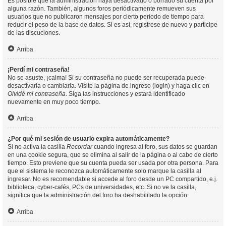
Es posible que la administración haya desactivado o borrado su cuenta por
alguna razón. También, algunos foros periódicamente remueven sus
usuarios que no publicaron mensajes por cierto periodo de tiempo para
reducir el peso de la base de datos. Si es así, registrese de nuevo y participe
de las discuciones.
Arriba
¡Perdí mi contraseña!
No se asuste, ¡calma! Si su contraseña no puede ser recuperada puede
desactivarla o cambiarla. Visite la página de ingreso (login) y haga clic en
Olvidé mi contraseña
. Siga las instrucciones y estará identificado
nuevamente en muy poco tiempo.
Arriba
¿Por qué mi sesión de usuario expira automáticamente?
Si no activa la casilla
Recordar
cuando ingresa al foro, sus datos se guardan
en una cookie segura, que se elimina al salir de la página o al cabo de cierto
tiempo. Esto previene que su cuenta pueda ser usada por otra persona. Para
que el sistema le reconozca automáticamente solo marque la casilla al
ingresar. No es recomendable si accede al foro desde un PC compartido, e.j.
biblioteca, cyber-cafés, PCs de universidades, etc. Si no ve la casilla,
significa que la administración del foro ha deshabilitado la opción.
Arriba