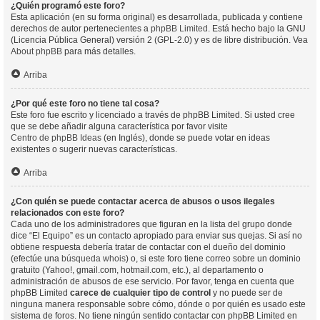
¿Quién programó este foro?
Esta aplicación (en su forma original) es desarrollada, publicada y contiene
derechos de autor pertenecientes a
phpBB Limited
. Está hecho bajo la GNU
(Licencia Pública General) versión 2 (GPL-2.0) y es de libre distribución. Vea
About phpBB
para más detalles.
Arriba
¿Por qué este foro no tiene tal cosa?
Este foro fue escrito y licenciado a través de phpBB Limited. Si usted cree
que se debe añadir alguna característica por favor visite
Centro de phpBB Ideas
(en Inglés), donde se puede votar en ideas
existentes o sugerir nuevas características.
Arriba
¿Con quién se puede contactar acerca de abusos o usos ilegales
relacionados con este foro?
Cada uno de los administradores que figuran en la lista del grupo donde
dice “El Equipo” es un contacto apropiado para enviar sus quejas. Si así no
obtiene respuesta debería tratar de contactar con el dueño del dominio
(efectúe una
búsqueda whois
) o, si este foro tiene correo sobre un dominio
gratuito (Yahoo!, gmail.com, hotmail.com, etc.), al departamento o
administración de abusos de ese servicio. Por favor, tenga en cuenta que
phpBB Limited
carece de cualquier tipo de control
y no puede ser de
ninguna manera responsable sobre cómo, dónde o por quién es usado este
sistema de foros. No tiene ningún sentido contactar con phpBB Limited en