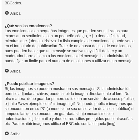
BBCodes.
Arriba
¿Qué son los emoticonos?
Los emoticonos son pequeñas imágenes que pueden ser utilizadas para
expresar un sentimiento con un pequeño código, e.j. :) denota felicidad,
mientras que :( denota tristeza. La lista completa de emoticones puede verse
en el formulario de publicación. Trate de no abusar del uso de emoticonos,
pues pueden hacer que un mensaje se vuelva muy difícil de leer y un
moderador borre el tema o los emoticones del mensaje. La administración
puede fijar un límite para el número de emoticones a utilizar en un mensaje.
Arriba
¿Puedo publicar imagenes?
Sí, las imágenes se pueden mostrar en sus mensajes. Si la administración
permite adjuntar archivos, puede subir la imagen directamente al foro. De
otra manera, debe guardar primero su foto en un servidor de acceso público,
e.j. http://www.ejemplo.com/mi-imagen.gif. No puede publicar imágenes que
se encuentren en su PC (a menos que sea un servidor de acceso público) ni
tampoco las que se encuentren guardadas bajo mecanismos de
autenticación, e.j. hotmail o yahoo correo, sitios protegidos por contraseñas,
etc. Para exhibir imágenes utilice el BBCode con la etiqueta [img].
Arriba