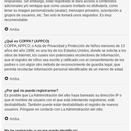
respuestas. Sin embargo, estar registrado le dará acceso a contenidos
adicionales y/o ventajas que como usuario invitado no disfrutaría, como
tener su imagen personalizada (avatar), mensajes privados, suscripción a
grupos de usuarios, etc. Tan solo le tomará unos segundos. Es muy
recomendable.
Arriba
¿Qué es COPPA? (APPCO)
COPPA, APPCO, o Acta de Privacidad y Protección de Niños menores de 13
años del año 1998, es una ley de los Estados Unidos, donde se solicita a los
sitios de Internet, los cuales son potenciales recolectores de información,
que el registro de niños sea escrito y ratificado con el consentimiento de los
padres o con algún otro método de reconocimiento de guardia legal, que
permita recolectar información personal identificable de un menor de edad.
Arriba
¿Por qué no puedo registrarme?
Es posible que La Administración del sitio haya baneado su dirección IP o
que el nombre de usuario con el que está intentando registrarse, esté
deshabilitado. También puede estar deshabilitado el registro de nuevos
usuarios. Póngase en contacto con La Administración del sitio.
Arriba
Me he registrado ¡y no me puedo identificar!