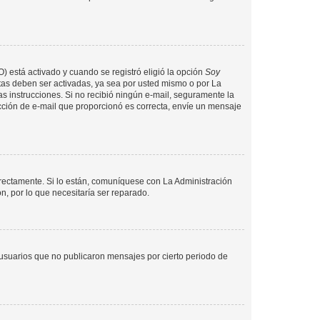
O) está activado y cuando se registró eligió la opción
Soy
tas deben ser activadas, ya sea por usted mismo o por La
 las instrucciones. Si no recibió ningún e-mail, seguramente la
rección de e-mail que proporcionó es correcta, envíe un mensaje
rrectamente. Si lo están, comuníquese con La Administración
n, por lo que necesitaría ser reparado.
usuarios que no publicaron mensajes por cierto periodo de