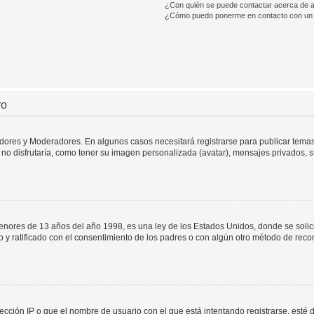
¿Con quién se puede contactar acerca de a
¿Cómo puedo ponerme en contacto con un 
ro
adores y Moderadores. En algunos casos necesitará registrarse para publicar temas
no disfrutaría, como tener su imagen personalizada (avatar), mensajes privados, s
res de 13 años del año 1998, es una ley de los Estados Unidos, donde se solicita 
to y ratificado con el consentimiento de los padres o con algún otro método de rec
ección IP o que el nombre de usuario con el que está intentando registrarse, esté 