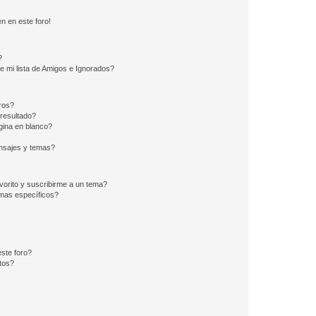
n en este foro!
?
e mi lista de Amigos e Ignorados?
ros?
resultado?
ina en blanco?
nsajes y temas?
vorito y suscribirme a un tema?
emas específicos?
ste foro?
tos?