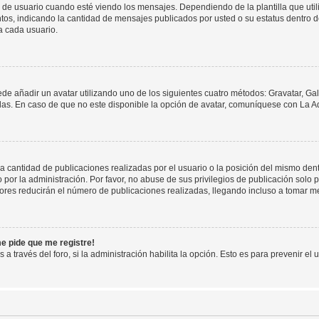
suario cuando esté viendo los mensajes. Dependiendo de la plantilla que utilice
ntos, indicando la cantidad de mensajes publicados por usted o su estatus dentro
a cada usuario.
ede añadir un avatar utilizando uno de los siguientes cuatro métodos: Gravatar, Ga
s. En caso de que no este disponible la opción de avatar, comuníquese con La Ad
cantidad de publicaciones realizadas por el usuario o la posición del mismo dentr
r la administración. Por favor, no abuse de sus privilegios de publicación solo p
ores reducirán el número de publicaciones realizadas, llegando incluso a tomar me
me pide que me registre!
 a través del foro, si la administración habilita la opción. Esto es para prevenir e