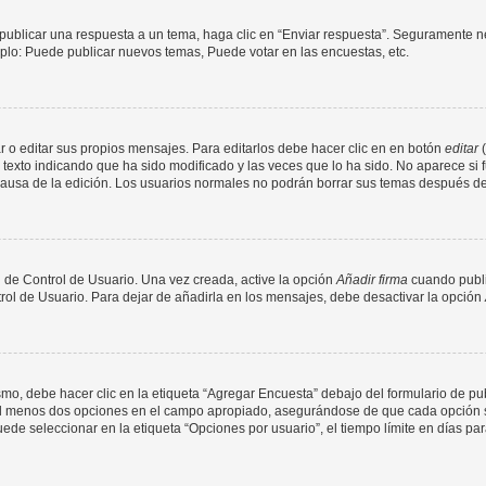
publicar una respuesta a un tema, haga clic en “Enviar respuesta”. Seguramente ne
mplo: Puede publicar nuevos temas, Puede votar en las encuestas, etc.
 o editar sus propios mensajes. Para editarlos debe hacer clic en en botón
editar
(
texto indicando que ha sido modificado y las veces que lo ha sido. No aparece si 
a causa de la edición. Los usuarios normales no podrán borrar sus temas después 
 de Control de Usuario. Una vez creada, active la opción
Añadir firma
cuando publi
trol de Usuario. Para dejar de añadirla en los mensajes, debe desactivar la opción
o, debe hacer clic en la etiqueta “Agregar Encuesta” debajo del formulario de publi
 al menos dos opciones en el campo apropiado, asegurándose de que cada opción se
 seleccionar en la etiqueta “Opciones por usuario”, el tiempo límite en días para 