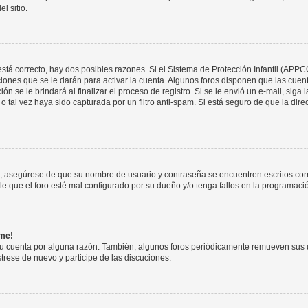
l sitio.
stá correcto, hay dos posibles razones. Si el Sistema de Protección Infantil (APPC
iones que se le darán para activar la cuenta. Algunos foros disponen que las cuen
ón se le brindará al finalizar el proceso de registro. Si se le envió un e-mail, siga
o tal vez haya sido capturada por un filtro anti-spam. Si está seguro de que la di
o, asegúrese de que su nombre de usuario y contraseña se encuentren escritos co
 que el foro esté mal configurado por su dueño y/o tenga fallos en la programació
rme!
su cuenta por alguna razón. También, algunos foros periódicamente remueven sus 
strese de nuevo y participe de las discuciones.