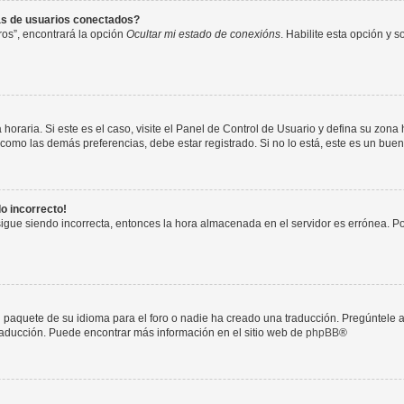
as de usuarios conectados?
os”, encontrará la opción
Ocultar mi estado de conexións
. Habilite esta opción y 
horaria. Si este es el caso, visite el Panel de Control de Usuario y defina su zona
 como las demás preferencias, debe estar registrado. Si no lo está, este es un bu
do incorrecto!
 sigue siendo incorrecta, entonces la hora almacenada en el servidor es errónea. P
 paquete de su idioma para el foro o nadie ha creado una traducción. Pregúntele a
 traducción. Puede encontrar más información en el sitio web de
phpBB
®