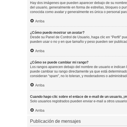
Hay dos imágenes que pueden aparecer debajo de su nombre de u
del usuario, generalmente en forma de estrellas, bloques o pu
conocida como avatar y generalmente es única o personal par
Arriba
¿Cómo puedo mostrar un avatar?
Desde su Panel de Control de Usuario, haga clic en “Perfil” pu
pueden usar o no y en que tamaño y peso pueden ser publicada
Arriba
¿Cómo se puede cambiar mi rango?
Los rangos aparecen debajo del nombre de usuario e indican la 
puede cambiar su rango directamente ya que está determinado po
consideran “spam”, no lo toleran, y moderadores o administrad
Arriba
Cuando hago clic sobre el enlace de e-mail de un usuario, ¡
Solo usuarios registrados pueden enviar e-mail a otros usuarios
Arriba
Publicación de mensajes