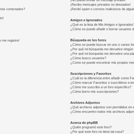
¡No puedo enviar un mensaje privado!
¡Recibo mensajes privados no deseados!
arios conectados?
¡Recibí spam o correos maliciosos de alguie
to!
Amigos e Ignorados
¿Qué es la lista de Mis Amigos e Ignorados
¿Cómo se puede añadir o borrar usuarios d
Búsqueda en los foros
e me registre!
¿Cómo se puede buscar en uno o varios fo
¿Por qué mi búsqueda me devuelve ningún 
¿Por qué mi búsqueda me devuelve una pág
¿Cómo busco usuarios?
¿Como se puede encontrar mis propios me
Suscripciones y Favoritos
¿Cuál es la diferencia entre añadir como Fa
¿Cómo marcar Favoritos o suscribirse a t
¿Cómo me suscribo a un foro específico?
¿Cómo borro mis suscripciones?
Archivos Adjuntos
¿Qué archivos adjuntos son permitidos en e
¿Cómo encuentro todos mis archivos adjun
Acerca de phpBB
¿Quién programó este foro?
¿Por qué este foro no tiene tal cosa?