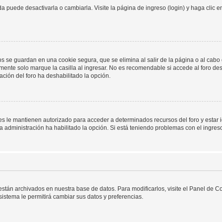
 puede desactivarla o cambiarla. Visite la página de ingreso (login) y haga clic 
os se guardan en una cookie segura, que se elimina al salir de la página o al cab
ente solo marque la casilla al ingresar. No es recomendable si accede al foro des
tración del foro ha deshabilitado la opción.
les le mantienen autorizado para acceder a determinados recursos del foro y estar
 la administración ha habilitado la opción. Si está teniendo problemas con el ingres
 están archivados en nuestra base de datos. Para modificarlos, visite el Panel de 
 sistema le permitirá cambiar sus datos y preferencias.