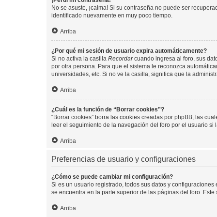
¡Perdí mi contraseña!
No se asuste, ¡calma! Si su contraseña no puede ser recuperada
identificado nuevamente en muy poco tiempo.
Arriba
¿Por qué mi sesión de usuario expira automáticamente?
Si no activa la casilla
Recordar
cuando ingresa al foro, sus dat
por otra persona. Para que el sistema le reconozca automáticam
universidades, etc. Si no ve la casilla, significa que la adminis
Arriba
¿Cuál es la función de “Borrar cookies”?
“Borrar cookies” borra las cookies creadas por phpBB, las cua
leer el seguimiento de la navegación del foro por el usuario si
Arriba
Preferencias de usuario y configuraciones
¿Cómo se puede cambiar mi configuración?
Si es un usuario registrado, todos sus datos y configuraciones
se encuentra en la parte superior de las páginas del foro. Este
Arriba