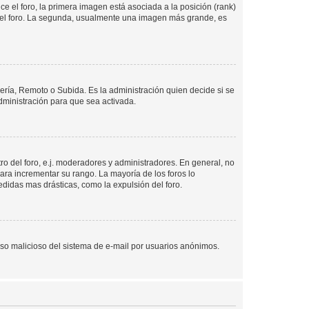
 el foro, la primera imagen está asociada a la posición (rank)
 del foro. La segunda, usualmente una imagen más grande, es
lería, Remoto o Subida. Es la administración quien decide si se
ministración para que sea activada.
o del foro, e.j. moderadores y administradores. En general, no
ara incrementar su rango. La mayoría de los foros lo
didas mas drásticas, como la expulsión del foro.
l uso malicioso del sistema de e-mail por usuarios anónimos.