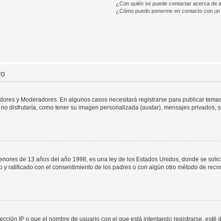
¿Con quién se puede contactar acerca de a
¿Cómo puedo ponerme en contacto con un 
ro
adores y Moderadores. En algunos casos necesitará registrarse para publicar temas
no disfrutaría, como tener su imagen personalizada (avatar), mensajes privados, s
res de 13 años del año 1998, es una ley de los Estados Unidos, donde se solicita 
to y ratificado con el consentimiento de los padres o con algún otro método de rec
ección IP o que el nombre de usuario con el que está intentando registrarse, esté 