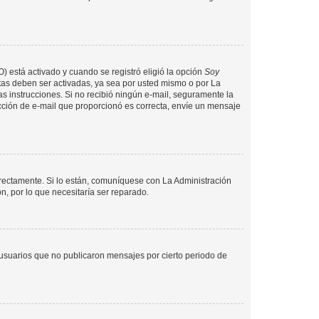
O) está activado y cuando se registró eligió la opción
Soy
tas deben ser activadas, ya sea por usted mismo o por La
 las instrucciones. Si no recibió ningún e-mail, seguramente la
rección de e-mail que proporcionó es correcta, envíe un mensaje
rrectamente. Si lo están, comuníquese con La Administración
n, por lo que necesitaría ser reparado.
usuarios que no publicaron mensajes por cierto periodo de