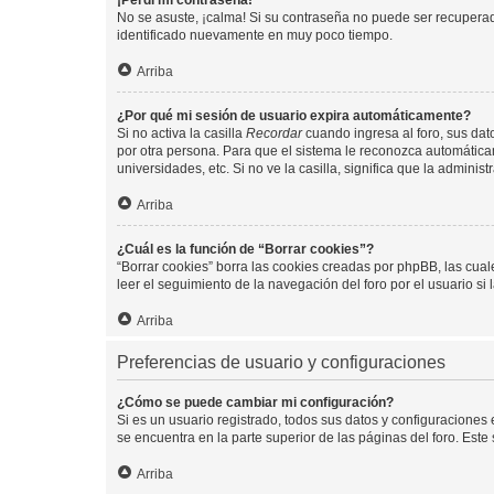
¡Perdí mi contraseña!
No se asuste, ¡calma! Si su contraseña no puede ser recuperada
identificado nuevamente en muy poco tiempo.
Arriba
¿Por qué mi sesión de usuario expira automáticamente?
Si no activa la casilla
Recordar
cuando ingresa al foro, sus dat
por otra persona. Para que el sistema le reconozca automáticam
universidades, etc. Si no ve la casilla, significa que la adminis
Arriba
¿Cuál es la función de “Borrar cookies”?
“Borrar cookies” borra las cookies creadas por phpBB, las cua
leer el seguimiento de la navegación del foro por el usuario si
Arriba
Preferencias de usuario y configuraciones
¿Cómo se puede cambiar mi configuración?
Si es un usuario registrado, todos sus datos y configuraciones
se encuentra en la parte superior de las páginas del foro. Este
Arriba