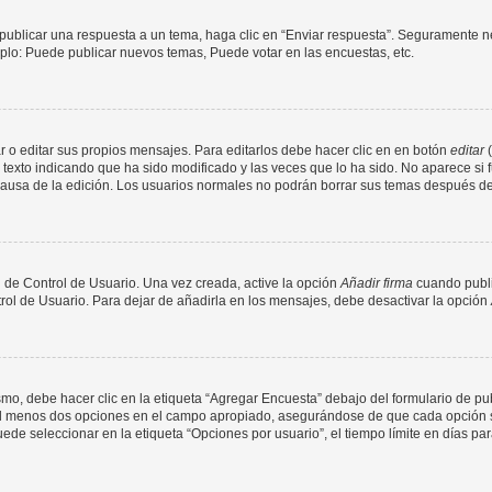
publicar una respuesta a un tema, haga clic en “Enviar respuesta”. Seguramente ne
mplo: Puede publicar nuevos temas, Puede votar en las encuestas, etc.
 o editar sus propios mensajes. Para editarlos debe hacer clic en en botón
editar
(
texto indicando que ha sido modificado y las veces que lo ha sido. No aparece si 
a causa de la edición. Los usuarios normales no podrán borrar sus temas después 
 de Control de Usuario. Una vez creada, active la opción
Añadir firma
cuando publi
trol de Usuario. Para dejar de añadirla en los mensajes, debe desactivar la opción
o, debe hacer clic en la etiqueta “Agregar Encuesta” debajo del formulario de publi
 al menos dos opciones en el campo apropiado, asegurándose de que cada opción se
 seleccionar en la etiqueta “Opciones por usuario”, el tiempo límite en días para 