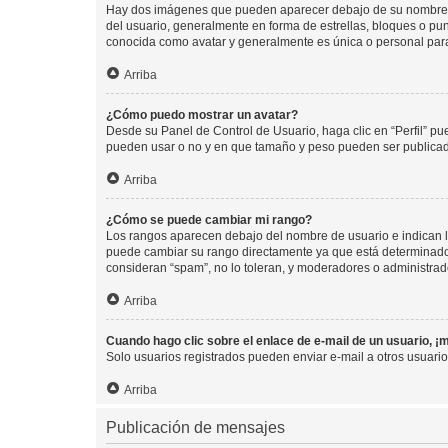
Hay dos imágenes que pueden aparecer debajo de su nombre de u
del usuario, generalmente en forma de estrellas, bloques o pu
conocida como avatar y generalmente es única o personal par
Arriba
¿Cómo puedo mostrar un avatar?
Desde su Panel de Control de Usuario, haga clic en “Perfil” pu
pueden usar o no y en que tamaño y peso pueden ser publicada
Arriba
¿Cómo se puede cambiar mi rango?
Los rangos aparecen debajo del nombre de usuario e indican la 
puede cambiar su rango directamente ya que está determinado po
consideran “spam”, no lo toleran, y moderadores o administrad
Arriba
Cuando hago clic sobre el enlace de e-mail de un usuario, ¡
Solo usuarios registrados pueden enviar e-mail a otros usuarios
Arriba
Publicación de mensajes