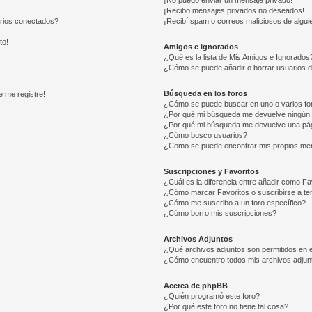
¡No puedo enviar un mensaje privado!
¡Recibo mensajes privados no deseados!
arios conectados?
¡Recibí spam o correos maliciosos de alguie
to!
Amigos e Ignorados
¿Qué es la lista de Mis Amigos e Ignorados
¿Cómo se puede añadir o borrar usuarios d
Búsqueda en los foros
e me registre!
¿Cómo se puede buscar en uno o varios fo
¿Por qué mi búsqueda me devuelve ningún 
¿Por qué mi búsqueda me devuelve una pág
¿Cómo busco usuarios?
¿Como se puede encontrar mis propios me
Suscripciones y Favoritos
¿Cuál es la diferencia entre añadir como Fa
¿Cómo marcar Favoritos o suscribirse a t
¿Cómo me suscribo a un foro específico?
¿Cómo borro mis suscripciones?
Archivos Adjuntos
¿Qué archivos adjuntos son permitidos en e
¿Cómo encuentro todos mis archivos adjun
Acerca de phpBB
¿Quién programó este foro?
¿Por qué este foro no tiene tal cosa?