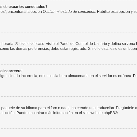
as de usuarios conectados?
os”, encontrará la opción
Ocultar mi estado de conexións
. Habilite esta opción y 
horaria. Si este es el caso, visite el Panel de Control de Usuario y defina su zona
 como las demás preferencias, debe estar registrado. Si no lo está, este es un bu
do incorrecto!
 sigue siendo incorrecta, entonces la hora almacenada en el servidor es errónea. P
 paquete de su idioma para el foro o nadie ha creado una traducción. Pregúntele a
 traducción. Puede encontrar más información en el sitio web de
phpBB
®