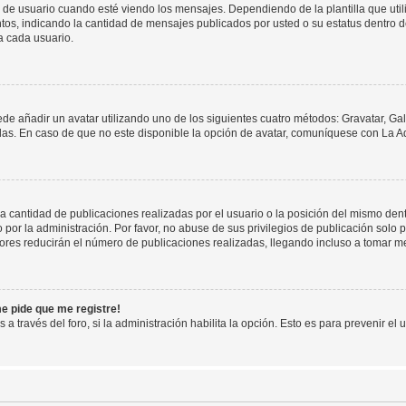
suario cuando esté viendo los mensajes. Dependiendo de la plantilla que utilice
ntos, indicando la cantidad de mensajes publicados por usted o su estatus dentro
a cada usuario.
ede añadir un avatar utilizando uno de los siguientes cuatro métodos: Gravatar, Ga
s. En caso de que no este disponible la opción de avatar, comuníquese con La Ad
cantidad de publicaciones realizadas por el usuario o la posición del mismo dentr
r la administración. Por favor, no abuse de sus privilegios de publicación solo p
ores reducirán el número de publicaciones realizadas, llegando incluso a tomar me
me pide que me registre!
 a través del foro, si la administración habilita la opción. Esto es para prevenir e