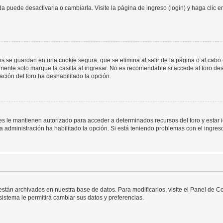
 puede desactivarla o cambiarla. Visite la página de ingreso (login) y haga clic 
os se guardan en una cookie segura, que se elimina al salir de la página o al cab
ente solo marque la casilla al ingresar. No es recomendable si accede al foro des
tración del foro ha deshabilitado la opción.
les le mantienen autorizado para acceder a determinados recursos del foro y estar
 la administración ha habilitado la opción. Si está teniendo problemas con el ingres
 están archivados en nuestra base de datos. Para modificarlos, visite el Panel de 
 sistema le permitirá cambiar sus datos y preferencias.