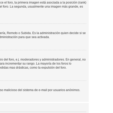
 el foro, la primera imagen está asociada a la posición (rank)
 del foro. La segunda, usualmente una imagen más grande, es
lería, Remoto o Subida. Es la administración quien decide si se
ministración para que sea activada.
o del foro, e.j. moderadores y administradores. En general, no
ara incrementar su rango. La mayoría de los foros lo
didas mas drásticas, como la expulsión del foro.
l uso malicioso del sistema de e-mail por usuarios anónimos.