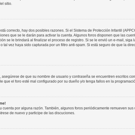
l sitio.
stá correcto, hay dos posibles razones. Si el Sistema de Protección Infantil (APPC
iones que se le darán para activar la cuenta. Algunos foros disponen que las cuen
ón se le brindará al finalizar el proceso de registro. Si se le envió un e-mail, siga
o tal vez haya sido capturada por un filtro anti-spam. Si está seguro de que la di
o, asegúrese de que su nombre de usuario y contraseña se encuentren escritos co
 que el foro esté mal configurado por su dueño y/o tenga fallos en la programació
rme!
su cuenta por alguna razón. También, algunos foros periódicamente remueven sus 
strese de nuevo y participe de las discuciones.