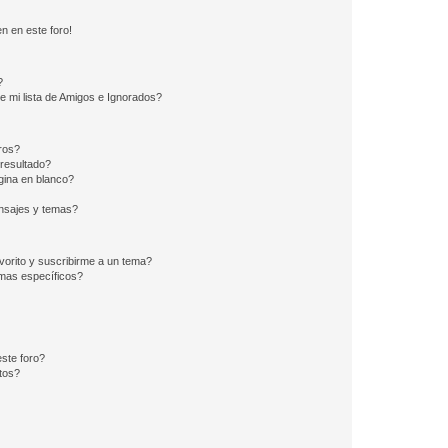
n en este foro!
?
e mi lista de Amigos e Ignorados?
ros?
resultado?
ina en blanco?
nsajes y temas?
vorito y suscribirme a un tema?
emas específicos?
ste foro?
tos?