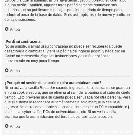
Es posible que la administración haya desactivado o borrado su cuenta por
alguna razón. También, algunos foros periódicamente remueven sus
usuarios que no publicaron mensajes por cierto periodo de tiempo para
reducir el peso de la base de datos. Si es así, registrese de nuevo y participe
de las discuciones.
Arriba
¡Perdí mi contraseña!
No se asuste, ¡calma! Si su contraseña no puede ser recuperada puede
desactivarla o cambiarla. Visite la página de ingreso (login) y haga clic en
Olvidé mi contraseña
. Siga las instrucciones y estará identificado
nuevamente en muy poco tiempo.
Arriba
¿Por qué mi sesión de usuario expira automáticamente?
Si no activa la casilla
Recordar
cuando ingresa al foro, sus datos se guardan
en una cookie segura, que se elimina al salir de la página o al cabo de cierto
tiempo. Esto previene que su cuenta pueda ser usada por otra persona. Para
que el sistema le reconozca automáticamente solo marque la casilla al
ingresar. No es recomendable si accede al foro desde un PC compartido, e.j.
biblioteca, cyber-cafés, PCs de universidades, etc. Si no ve la casilla,
significa que la administración del foro ha deshabilitado la opción.
Arriba