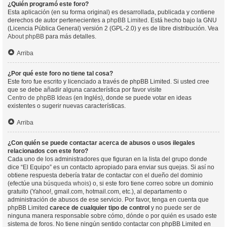
¿Quién programó este foro?
Esta aplicación (en su forma original) es desarrollada, publicada y contiene
derechos de autor pertenecientes a
phpBB Limited
. Está hecho bajo la GNU
(Licencia Pública General) versión 2 (GPL-2.0) y es de libre distribución. Vea
About phpBB
para más detalles.
Arriba
¿Por qué este foro no tiene tal cosa?
Este foro fue escrito y licenciado a través de phpBB Limited. Si usted cree
que se debe añadir alguna característica por favor visite
Centro de phpBB Ideas
(en Inglés), donde se puede votar en ideas
existentes o sugerir nuevas características.
Arriba
¿Con quién se puede contactar acerca de abusos o usos ilegales
relacionados con este foro?
Cada uno de los administradores que figuran en la lista del grupo donde
dice “El Equipo” es un contacto apropiado para enviar sus quejas. Si así no
obtiene respuesta debería tratar de contactar con el dueño del dominio
(efectúe una
búsqueda whois
) o, si este foro tiene correo sobre un dominio
gratuito (Yahoo!, gmail.com, hotmail.com, etc.), al departamento o
administración de abusos de ese servicio. Por favor, tenga en cuenta que
phpBB Limited
carece de cualquier tipo de control
y no puede ser de
ninguna manera responsable sobre cómo, dónde o por quién es usado este
sistema de foros. No tiene ningún sentido contactar con phpBB Limited en