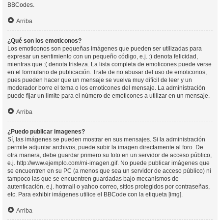
BBCodes.
Arriba
¿Qué son los emoticonos?
Los emoticonos son pequeñas imágenes que pueden ser utilizadas para
expresar un sentimiento con un pequeño código, e.j. :) denota felicidad,
mientras que :( denota tristeza. La lista completa de emoticones puede verse
en el formulario de publicación. Trate de no abusar del uso de emoticonos,
pues pueden hacer que un mensaje se vuelva muy difícil de leer y un
moderador borre el tema o los emoticones del mensaje. La administración
puede fijar un límite para el número de emoticones a utilizar en un mensaje.
Arriba
¿Puedo publicar imagenes?
Sí, las imágenes se pueden mostrar en sus mensajes. Si la administración
permite adjuntar archivos, puede subir la imagen directamente al foro. De
otra manera, debe guardar primero su foto en un servidor de acceso público,
e.j. http://www.ejemplo.com/mi-imagen.gif. No puede publicar imágenes que
se encuentren en su PC (a menos que sea un servidor de acceso público) ni
tampoco las que se encuentren guardadas bajo mecanismos de
autenticación, e.j. hotmail o yahoo correo, sitios protegidos por contraseñas,
etc. Para exhibir imágenes utilice el BBCode con la etiqueta [img].
Arriba