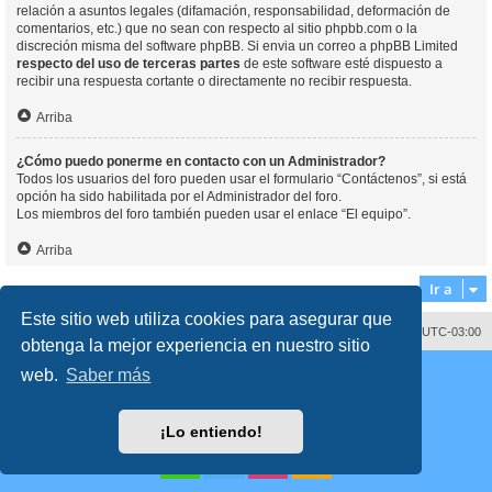
relación a asuntos legales (difamación, responsabilidad, deformación de
comentarios, etc.) que no sean con respecto al sitio phpbb.com o la
discreción misma del software phpBB. Si envia un correo a phpBB Limited
respecto del uso de terceras partes
de este software esté dispuesto a
recibir una respuesta cortante o directamente no recibir respuesta.
Arriba
¿Cómo puedo ponerme en contacto con un Administrador?
Todos los usuarios del foro pueden usar el formulario “Contáctenos”, si está
opción ha sido habilitada por el Administrador del foro.
Los miembros del foro también pueden usar el enlace “El equipo”.
Arriba
Ir a
Este sitio web utiliza cookies para asegurar que
Contáctenos
Borrar cookies
Todos los horarios son
UTC-03:00
obtenga la mejor experiencia en nuestro sitio
Desarrollado por
phpBB
® Forum Software © phpBB Limited
web.
Saber más
Traducción al español por
phpBB España
Director:
Dr. Sztarkman
- Diseñado por ©
Abogados Argentinos
2023
Privacidad
|
Condiciones
¡Lo entiendo!