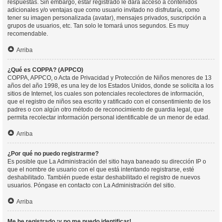
respuestas. Sin embargo, estar registrado le dará acceso a contenidos
adicionales y/o ventajas que como usuario invitado no disfrutaría, como
tener su imagen personalizada (avatar), mensajes privados, suscripción a
grupos de usuarios, etc. Tan solo le tomará unos segundos. Es muy
recomendable.
Arriba
¿Qué es COPPA? (APPCO)
COPPA, APPCO, o Acta de Privacidad y Protección de Niños menores de 13
años del año 1998, es una ley de los Estados Unidos, donde se solicita a los
sitios de Internet, los cuales son potenciales recolectores de información,
que el registro de niños sea escrito y ratificado con el consentimiento de los
padres o con algún otro método de reconocimiento de guardia legal, que
permita recolectar información personal identificable de un menor de edad.
Arriba
¿Por qué no puedo registrarme?
Es posible que La Administración del sitio haya baneado su dirección IP o
que el nombre de usuario con el que está intentando registrarse, esté
deshabilitado. También puede estar deshabilitado el registro de nuevos
usuarios. Póngase en contacto con La Administración del sitio.
Arriba
Me he registrado ¡y no me puedo identificar!