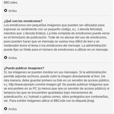
BBCodes.
Arriba
¿Qué son los emoticonos?
Los emoticonos son pequeñas imágenes que pueden ser utilizadas para
expresar un sentimiento con un pequeño código, e.j. :) denota felicidad,
mientras que :( denota tristeza. La lista completa de emoticones puede verse
en el formulario de publicación. Trate de no abusar del uso de emoticonos,
pues pueden hacer que un mensaje se vuelva muy difícil de leer y un
moderador borre el tema o los emoticones del mensaje. La administración
puede fijar un límite para el número de emoticones a utilizar en un mensaje.
Arriba
¿Puedo publicar imagenes?
Sí, las imágenes se pueden mostrar en sus mensajes. Si la administración
permite adjuntar archivos, puede subir la imagen directamente al foro. De
otra manera, debe guardar primero su foto en un servidor de acceso público,
e.j. http://www.ejemplo.com/mi-imagen.gif. No puede publicar imágenes que
se encuentren en su PC (a menos que sea un servidor de acceso público) ni
tampoco las que se encuentren guardadas bajo mecanismos de
autenticación, e.j. hotmail o yahoo correo, sitios protegidos por contraseñas,
etc. Para exhibir imágenes utilice el BBCode con la etiqueta [img].
Arriba