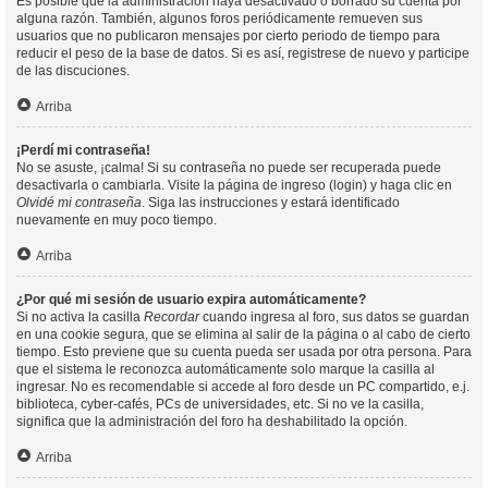
Es posible que la administración haya desactivado o borrado su cuenta por
alguna razón. También, algunos foros periódicamente remueven sus
usuarios que no publicaron mensajes por cierto periodo de tiempo para
reducir el peso de la base de datos. Si es así, registrese de nuevo y participe
de las discuciones.
Arriba
¡Perdí mi contraseña!
No se asuste, ¡calma! Si su contraseña no puede ser recuperada puede
desactivarla o cambiarla. Visite la página de ingreso (login) y haga clic en
Olvidé mi contraseña
. Siga las instrucciones y estará identificado
nuevamente en muy poco tiempo.
Arriba
¿Por qué mi sesión de usuario expira automáticamente?
Si no activa la casilla
Recordar
cuando ingresa al foro, sus datos se guardan
en una cookie segura, que se elimina al salir de la página o al cabo de cierto
tiempo. Esto previene que su cuenta pueda ser usada por otra persona. Para
que el sistema le reconozca automáticamente solo marque la casilla al
ingresar. No es recomendable si accede al foro desde un PC compartido, e.j.
biblioteca, cyber-cafés, PCs de universidades, etc. Si no ve la casilla,
significa que la administración del foro ha deshabilitado la opción.
Arriba