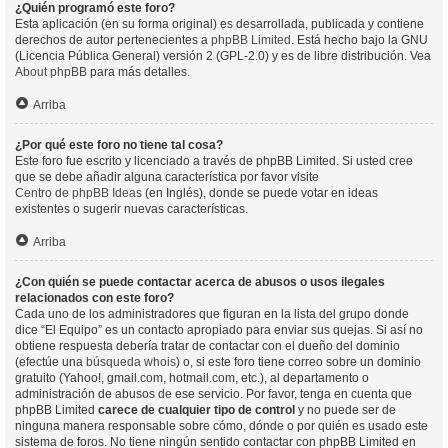
¿Quién programó este foro?
Esta aplicación (en su forma original) es desarrollada, publicada y contiene
derechos de autor pertenecientes a
phpBB Limited
. Está hecho bajo la GNU
(Licencia Pública General) versión 2 (GPL-2.0) y es de libre distribución. Vea
About phpBB
para más detalles.
Arriba
¿Por qué este foro no tiene tal cosa?
Este foro fue escrito y licenciado a través de phpBB Limited. Si usted cree
que se debe añadir alguna característica por favor visite
Centro de phpBB Ideas
(en Inglés), donde se puede votar en ideas
existentes o sugerir nuevas características.
Arriba
¿Con quién se puede contactar acerca de abusos o usos ilegales
relacionados con este foro?
Cada uno de los administradores que figuran en la lista del grupo donde
dice “El Equipo” es un contacto apropiado para enviar sus quejas. Si así no
obtiene respuesta debería tratar de contactar con el dueño del dominio
(efectúe una
búsqueda whois
) o, si este foro tiene correo sobre un dominio
gratuito (Yahoo!, gmail.com, hotmail.com, etc.), al departamento o
administración de abusos de ese servicio. Por favor, tenga en cuenta que
phpBB Limited
carece de cualquier tipo de control
y no puede ser de
ninguna manera responsable sobre cómo, dónde o por quién es usado este
sistema de foros. No tiene ningún sentido contactar con phpBB Limited en