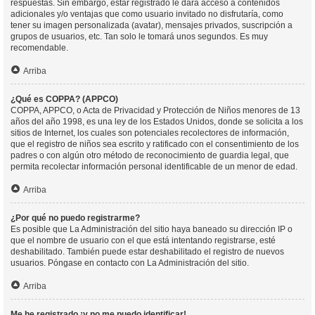
respuestas. Sin embargo, estar registrado le dará acceso a contenidos
adicionales y/o ventajas que como usuario invitado no disfrutaría, como
tener su imagen personalizada (avatar), mensajes privados, suscripción a
grupos de usuarios, etc. Tan solo le tomará unos segundos. Es muy
recomendable.
Arriba
¿Qué es COPPA? (APPCO)
COPPA, APPCO, o Acta de Privacidad y Protección de Niños menores de 13
años del año 1998, es una ley de los Estados Unidos, donde se solicita a los
sitios de Internet, los cuales son potenciales recolectores de información,
que el registro de niños sea escrito y ratificado con el consentimiento de los
padres o con algún otro método de reconocimiento de guardia legal, que
permita recolectar información personal identificable de un menor de edad.
Arriba
¿Por qué no puedo registrarme?
Es posible que La Administración del sitio haya baneado su dirección IP o
que el nombre de usuario con el que está intentando registrarse, esté
deshabilitado. También puede estar deshabilitado el registro de nuevos
usuarios. Póngase en contacto con La Administración del sitio.
Arriba
Me he registrado ¡y no me puedo identificar!