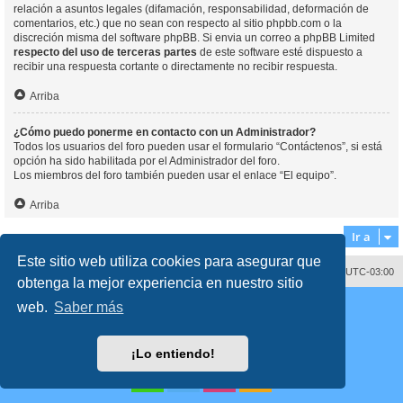
relación a asuntos legales (difamación, responsabilidad, deformación de
comentarios, etc.) que no sean con respecto al sitio phpbb.com o la
discreción misma del software phpBB. Si envia un correo a phpBB Limited
respecto del uso de terceras partes
de este software esté dispuesto a
recibir una respuesta cortante o directamente no recibir respuesta.
Arriba
¿Cómo puedo ponerme en contacto con un Administrador?
Todos los usuarios del foro pueden usar el formulario “Contáctenos”, si está
opción ha sido habilitada por el Administrador del foro.
Los miembros del foro también pueden usar el enlace “El equipo”.
Arriba
Ir a
Este sitio web utiliza cookies para asegurar que
Contáctenos
Borrar cookies
Todos los horarios son
UTC-03:00
obtenga la mejor experiencia en nuestro sitio
Desarrollado por
phpBB
® Forum Software © phpBB Limited
web.
Saber más
Traducción al español por
phpBB España
Director:
Dr. Sztarkman
- Diseñado por ©
Abogados Argentinos
2023
Privacidad
|
Condiciones
¡Lo entiendo!