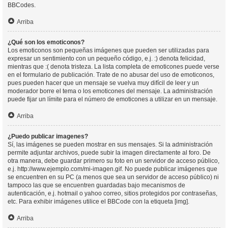
BBCodes.
Arriba
¿Qué son los emoticonos?
Los emoticonos son pequeñas imágenes que pueden ser utilizadas para
expresar un sentimiento con un pequeño código, e.j. :) denota felicidad,
mientras que :( denota tristeza. La lista completa de emoticones puede verse
en el formulario de publicación. Trate de no abusar del uso de emoticonos,
pues pueden hacer que un mensaje se vuelva muy difícil de leer y un
moderador borre el tema o los emoticones del mensaje. La administración
puede fijar un límite para el número de emoticones a utilizar en un mensaje.
Arriba
¿Puedo publicar imagenes?
Sí, las imágenes se pueden mostrar en sus mensajes. Si la administración
permite adjuntar archivos, puede subir la imagen directamente al foro. De
otra manera, debe guardar primero su foto en un servidor de acceso público,
e.j. http://www.ejemplo.com/mi-imagen.gif. No puede publicar imágenes que
se encuentren en su PC (a menos que sea un servidor de acceso público) ni
tampoco las que se encuentren guardadas bajo mecanismos de
autenticación, e.j. hotmail o yahoo correo, sitios protegidos por contraseñas,
etc. Para exhibir imágenes utilice el BBCode con la etiqueta [img].
Arriba