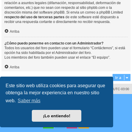
relación a asuntos legales (difamación, responsabilidad, deformación de
comentarios, etc.) que no sean con respecto al sitio phpbb.com o la
discreción misma del software phpBB. Si envia un correo a phpBB Limited
respecto del uso de terceras partes
de este software esté dispuesto a
recibir una respuesta cortante o directamente no recibir respuesta.
Arriba
¿Cómo puedo ponerme en contacto con un Administrador?
Todos los usuarios del foro pueden usar el formulario “Contáctenos”, si está
opción ha sido habilitada por el Administrador del foro.
Los miembros del foro también pueden usar el enlace “El equipo”.
Arriba
Ir a
Este sitio web utiliza cookies para asegurar que
Contáctenos
Borrar cookies
Todos los horarios son
UTC-03:00
obtenga la mejor experiencia en nuestro sitio
Desarrollado por
phpBB
® Forum Software © phpBB Limited
web.
Saber más
Traducción al español por
phpBB España
Director:
Dr. Sztarkman
- Diseñado por ©
Abogados Argentinos
2023
Privacidad
|
Condiciones
¡Lo entiendo!