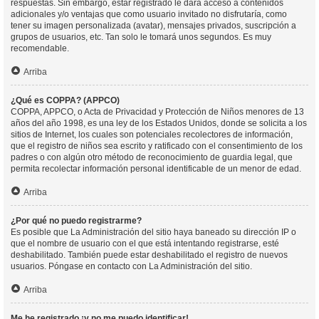
respuestas. Sin embargo, estar registrado le dará acceso a contenidos
adicionales y/o ventajas que como usuario invitado no disfrutaría, como
tener su imagen personalizada (avatar), mensajes privados, suscripción a
grupos de usuarios, etc. Tan solo le tomará unos segundos. Es muy
recomendable.
Arriba
¿Qué es COPPA? (APPCO)
COPPA, APPCO, o Acta de Privacidad y Protección de Niños menores de 13
años del año 1998, es una ley de los Estados Unidos, donde se solicita a los
sitios de Internet, los cuales son potenciales recolectores de información,
que el registro de niños sea escrito y ratificado con el consentimiento de los
padres o con algún otro método de reconocimiento de guardia legal, que
permita recolectar información personal identificable de un menor de edad.
Arriba
¿Por qué no puedo registrarme?
Es posible que La Administración del sitio haya baneado su dirección IP o
que el nombre de usuario con el que está intentando registrarse, esté
deshabilitado. También puede estar deshabilitado el registro de nuevos
usuarios. Póngase en contacto con La Administración del sitio.
Arriba
Me he registrado ¡y no me puedo identificar!