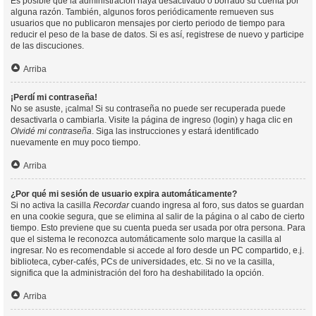
Es posible que la administración haya desactivado o borrado su cuenta por
alguna razón. También, algunos foros periódicamente remueven sus
usuarios que no publicaron mensajes por cierto periodo de tiempo para
reducir el peso de la base de datos. Si es así, registrese de nuevo y participe
de las discuciones.
Arriba
¡Perdí mi contraseña!
No se asuste, ¡calma! Si su contraseña no puede ser recuperada puede
desactivarla o cambiarla. Visite la página de ingreso (login) y haga clic en
Olvidé mi contraseña
. Siga las instrucciones y estará identificado
nuevamente en muy poco tiempo.
Arriba
¿Por qué mi sesión de usuario expira automáticamente?
Si no activa la casilla
Recordar
cuando ingresa al foro, sus datos se guardan
en una cookie segura, que se elimina al salir de la página o al cabo de cierto
tiempo. Esto previene que su cuenta pueda ser usada por otra persona. Para
que el sistema le reconozca automáticamente solo marque la casilla al
ingresar. No es recomendable si accede al foro desde un PC compartido, e.j.
biblioteca, cyber-cafés, PCs de universidades, etc. Si no ve la casilla,
significa que la administración del foro ha deshabilitado la opción.
Arriba