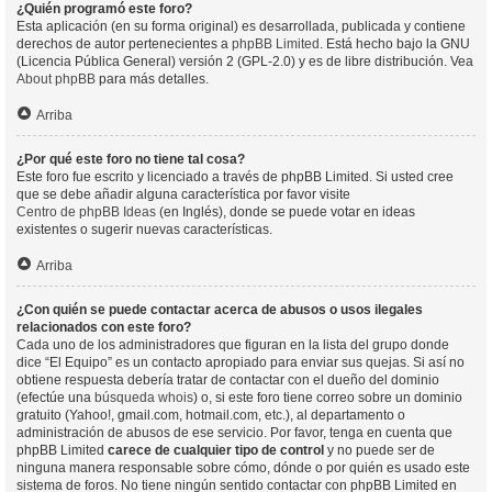
¿Quién programó este foro?
Esta aplicación (en su forma original) es desarrollada, publicada y contiene
derechos de autor pertenecientes a
phpBB Limited
. Está hecho bajo la GNU
(Licencia Pública General) versión 2 (GPL-2.0) y es de libre distribución. Vea
About phpBB
para más detalles.
Arriba
¿Por qué este foro no tiene tal cosa?
Este foro fue escrito y licenciado a través de phpBB Limited. Si usted cree
que se debe añadir alguna característica por favor visite
Centro de phpBB Ideas
(en Inglés), donde se puede votar en ideas
existentes o sugerir nuevas características.
Arriba
¿Con quién se puede contactar acerca de abusos o usos ilegales
relacionados con este foro?
Cada uno de los administradores que figuran en la lista del grupo donde
dice “El Equipo” es un contacto apropiado para enviar sus quejas. Si así no
obtiene respuesta debería tratar de contactar con el dueño del dominio
(efectúe una
búsqueda whois
) o, si este foro tiene correo sobre un dominio
gratuito (Yahoo!, gmail.com, hotmail.com, etc.), al departamento o
administración de abusos de ese servicio. Por favor, tenga en cuenta que
phpBB Limited
carece de cualquier tipo de control
y no puede ser de
ninguna manera responsable sobre cómo, dónde o por quién es usado este
sistema de foros. No tiene ningún sentido contactar con phpBB Limited en