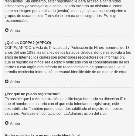
respuestas. Sin embargo, estar registrado le dará acceso a contenidos
adicionales y/o ventajas que como usuario invitado no disfrutaría, como
tener su imagen personalizada (avatar), mensajes privados, suscripción a
grupos de usuarios, etc. Tan solo le tomará unos segundos. Es muy
recomendable.
Arriba
¿Qué es COPPA? (APPCO)
COPPA, APPCO, o Acta de Privacidad y Protección de Niños menores de 13
años del año 1998, es una ley de los Estados Unidos, donde se solicita a los
sitios de Internet, los cuales son potenciales recolectores de información,
que el registro de niños sea escrito y ratificado con el consentimiento de los
padres o con algún otro método de reconocimiento de guardia legal, que
permita recolectar información personal identificable de un menor de edad.
Arriba
¿Por qué no puedo registrarme?
Es posible que La Administración del sitio haya baneado su dirección IP o
que el nombre de usuario con el que está intentando registrarse, esté
deshabilitado. También puede estar deshabilitado el registro de nuevos
usuarios. Póngase en contacto con La Administración del sitio.
Arriba
Me he registrado ¡y no me puedo identificar!