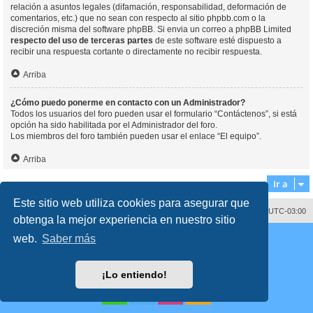
relación a asuntos legales (difamación, responsabilidad, deformación de
comentarios, etc.) que no sean con respecto al sitio phpbb.com o la
discreción misma del software phpBB. Si envia un correo a phpBB Limited
respecto del uso de terceras partes
de este software esté dispuesto a
recibir una respuesta cortante o directamente no recibir respuesta.
Arriba
¿Cómo puedo ponerme en contacto con un Administrador?
Todos los usuarios del foro pueden usar el formulario “Contáctenos”, si está
opción ha sido habilitada por el Administrador del foro.
Los miembros del foro también pueden usar el enlace “El equipo”.
Arriba
Ir a
Este sitio web utiliza cookies para asegurar que
Contáctenos
Borrar cookies
Todos los horarios son
UTC-03:00
obtenga la mejor experiencia en nuestro sitio
Desarrollado por
phpBB
® Forum Software © phpBB Limited
web.
Saber más
Traducción al español por
phpBB España
Director:
Dr. Sztarkman
- Diseñado por ©
Abogados Argentinos
2023
Privacidad
|
Condiciones
¡Lo entiendo!