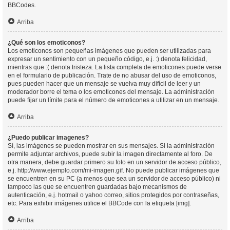
BBCodes.
Arriba
¿Qué son los emoticonos?
Los emoticonos son pequeñas imágenes que pueden ser utilizadas para
expresar un sentimiento con un pequeño código, e.j. :) denota felicidad,
mientras que :( denota tristeza. La lista completa de emoticones puede verse
en el formulario de publicación. Trate de no abusar del uso de emoticonos,
pues pueden hacer que un mensaje se vuelva muy difícil de leer y un
moderador borre el tema o los emoticones del mensaje. La administración
puede fijar un límite para el número de emoticones a utilizar en un mensaje.
Arriba
¿Puedo publicar imagenes?
Sí, las imágenes se pueden mostrar en sus mensajes. Si la administración
permite adjuntar archivos, puede subir la imagen directamente al foro. De
otra manera, debe guardar primero su foto en un servidor de acceso público,
e.j. http://www.ejemplo.com/mi-imagen.gif. No puede publicar imágenes que
se encuentren en su PC (a menos que sea un servidor de acceso público) ni
tampoco las que se encuentren guardadas bajo mecanismos de
autenticación, e.j. hotmail o yahoo correo, sitios protegidos por contraseñas,
etc. Para exhibir imágenes utilice el BBCode con la etiqueta [img].
Arriba