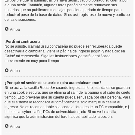
Es posible que la administración haya desactivado o borrado su cuenta por
alguna razón. También, algunos foros periódicamente remueven sus
usuarios que no publicaron mensajes por cierto periodo de tiempo para
reducir el peso de la base de datos. Si es así, registrese de nuevo y participe
de las discuciones.
Arriba
¡Perdí mi contraseña!
No se asuste, ¡calma! Si su contraseña no puede ser recuperada puede
desactivarla o cambiarla. Visite la página de ingreso (login) y haga clic en
Olvidé mi contraseña
. Siga las instrucciones y estará identificado
nuevamente en muy poco tiempo.
Arriba
¿Por qué mi sesión de usuario expira automáticamente?
Si no activa la casilla
Recordar
cuando ingresa al foro, sus datos se guardan
en una cookie segura, que se elimina al salir de la página o al cabo de cierto
tiempo. Esto previene que su cuenta pueda ser usada por otra persona. Para
que el sistema le reconozca automáticamente solo marque la casilla al
ingresar. No es recomendable si accede al foro desde un PC compartido, e.j.
biblioteca, cyber-cafés, PCs de universidades, etc. Si no ve la casilla,
significa que la administración del foro ha deshabilitado la opción.
Arriba