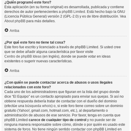
¿Quién programó este foro?
Esta aplicación (en su forma original) es desarrollada, publicada y contiene
derechos de autor pertenecientes a
phpBB Limited
. Está hecho bajo la GNU
(Licencia Pública General) versión 2 (GPL-2.0) y es de libre distribución. Vea
About phpBB
para más detalles.
Arriba
¿Por qué este foro no tiene tal cosa?
Este foro fue escrito y licenciado a través de phpBB Limited. Si usted cree
que se debe añadir alguna característica por favor visite
Centro de phpBB Ideas
(en Inglés), donde se puede votar en ideas
existentes o sugerir nuevas características.
Arriba
¿Con quién se puede contactar acerca de abusos o usos ilegales
relacionados con este foro?
Cada uno de los administradores que figuran en la lista del grupo donde
dice “El Equipo” es un contacto apropiado para enviar sus quejas. Si así no
obtiene respuesta debería tratar de contactar con el dueño del dominio
(efectúe una
búsqueda whois
) o, si este foro tiene correo sobre un dominio
gratuito (Yahoo!, gmail.com, hotmail.com, etc.), al departamento o
administración de abusos de ese servicio. Por favor, tenga en cuenta que
phpBB Limited
carece de cualquier tipo de control
y no puede ser de
ninguna manera responsable sobre cómo, dónde o por quién es usado este
sistema de foros. No tiene ningún sentido contactar con phpBB Limited en