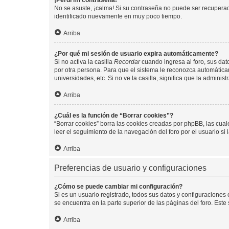
¡Perdí mi contraseña!
No se asuste, ¡calma! Si su contraseña no puede ser recuperada
identificado nuevamente en muy poco tiempo.
Arriba
¿Por qué mi sesión de usuario expira automáticamente?
Si no activa la casilla
Recordar
cuando ingresa al foro, sus dat
por otra persona. Para que el sistema le reconozca automáticam
universidades, etc. Si no ve la casilla, significa que la adminis
Arriba
¿Cuál es la función de “Borrar cookies”?
“Borrar cookies” borra las cookies creadas por phpBB, las cua
leer el seguimiento de la navegación del foro por el usuario si
Arriba
Preferencias de usuario y configuraciones
¿Cómo se puede cambiar mi configuración?
Si es un usuario registrado, todos sus datos y configuraciones
se encuentra en la parte superior de las páginas del foro. Este
Arriba