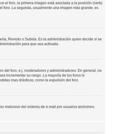
 el foro, la primera imagen está asociada a la posición (rank)
 del foro. La segunda, usualmente una imagen más grande, es
lería, Remoto o Subida. Es la administración quien decide si se
ministración para que sea activada.
o del foro, e.j. moderadores y administradores. En general, no
ara incrementar su rango. La mayoría de los foros lo
didas mas drásticas, como la expulsión del foro.
l uso malicioso del sistema de e-mail por usuarios anónimos.