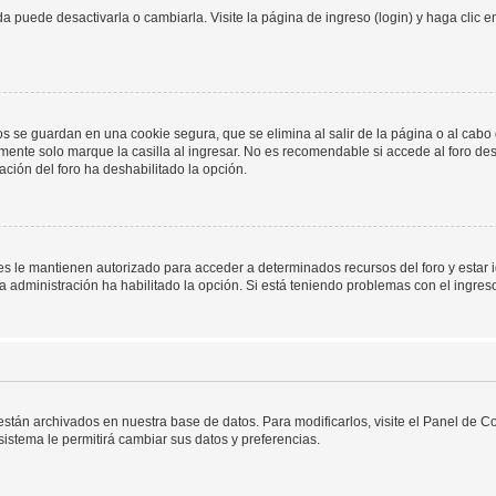
 puede desactivarla o cambiarla. Visite la página de ingreso (login) y haga clic 
os se guardan en una cookie segura, que se elimina al salir de la página o al cab
ente solo marque la casilla al ingresar. No es recomendable si accede al foro des
tración del foro ha deshabilitado la opción.
les le mantienen autorizado para acceder a determinados recursos del foro y estar
 la administración ha habilitado la opción. Si está teniendo problemas con el ingres
 están archivados en nuestra base de datos. Para modificarlos, visite el Panel de 
 sistema le permitirá cambiar sus datos y preferencias.