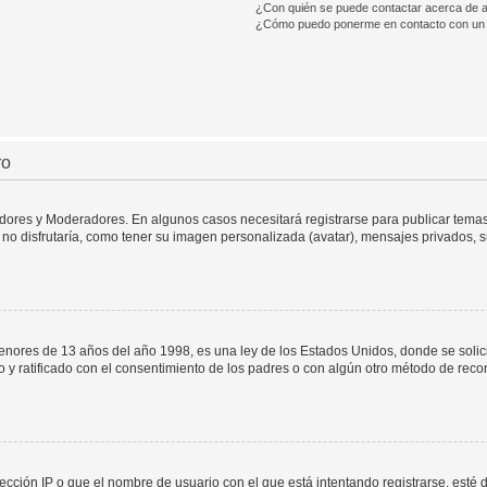
¿Con quién se puede contactar acerca de a
¿Cómo puedo ponerme en contacto con un 
ro
adores y Moderadores. En algunos casos necesitará registrarse para publicar temas
no disfrutaría, como tener su imagen personalizada (avatar), mensajes privados, s
res de 13 años del año 1998, es una ley de los Estados Unidos, donde se solicita 
to y ratificado con el consentimiento de los padres o con algún otro método de rec
ección IP o que el nombre de usuario con el que está intentando registrarse, esté 