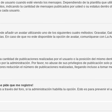
suario cuando esté viendo los mensajes. Dependiendo de la plantilla que utilice
ntos, indicando la cantidad de mensajes publicados por usted o su estatus dentro
a cada usuario.
ede añadir un avatar utilizando uno de los siguientes cuatro métodos: Gravatar, Ga
s. En caso de que no este disponible la opción de avatar, comuníquese con La Ad
cantidad de publicaciones realizadas por el usuario o la posición del mismo dentr
r la administración. Por favor, no abuse de sus privilegios de publicación solo p
ores reducirán el número de publicaciones realizadas, llegando incluso a tomar me
me pide que me registre!
 a través del foro, si la administración habilita la opción. Esto es para prevenir e