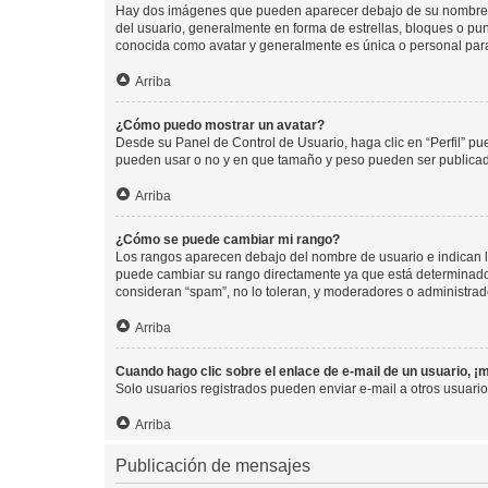
Hay dos imágenes que pueden aparecer debajo de su nombre de u
del usuario, generalmente en forma de estrellas, bloques o pu
conocida como avatar y generalmente es única o personal par
Arriba
¿Cómo puedo mostrar un avatar?
Desde su Panel de Control de Usuario, haga clic en “Perfil” pu
pueden usar o no y en que tamaño y peso pueden ser publicada
Arriba
¿Cómo se puede cambiar mi rango?
Los rangos aparecen debajo del nombre de usuario e indican la 
puede cambiar su rango directamente ya que está determinado po
consideran “spam”, no lo toleran, y moderadores o administrad
Arriba
Cuando hago clic sobre el enlace de e-mail de un usuario, ¡
Solo usuarios registrados pueden enviar e-mail a otros usuarios
Arriba
Publicación de mensajes