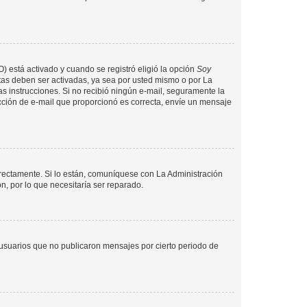
O) está activado y cuando se registró eligió la opción
Soy
tas deben ser activadas, ya sea por usted mismo o por La
 las instrucciones. Si no recibió ningún e-mail, seguramente la
rección de e-mail que proporcionó es correcta, envíe un mensaje
rrectamente. Si lo están, comuníquese con La Administración
n, por lo que necesitaría ser reparado.
usuarios que no publicaron mensajes por cierto periodo de