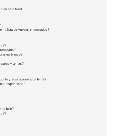
n en este foro!
?
e mi lista de Amigos e Ignorados?
ros?
resultado?
ina en blanco?
nsajes y temas?
vorito y suscribirme a un tema?
emas específicos?
ste foro?
tos?