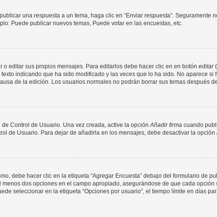
publicar una respuesta a un tema, haga clic en “Enviar respuesta”. Seguramente ne
mplo: Puede publicar nuevos temas, Puede votar en las encuestas, etc.
 o editar sus propios mensajes. Para editarlos debe hacer clic en en botón
editar
(
texto indicando que ha sido modificado y las veces que lo ha sido. No aparece si 
a causa de la edición. Los usuarios normales no podrán borrar sus temas después 
 de Control de Usuario. Una vez creada, active la opción
Añadir firma
cuando publi
trol de Usuario. Para dejar de añadirla en los mensajes, debe desactivar la opción
o, debe hacer clic en la etiqueta “Agregar Encuesta” debajo del formulario de publi
 al menos dos opciones en el campo apropiado, asegurándose de que cada opción se
 seleccionar en la etiqueta “Opciones por usuario”, el tiempo límite en días para 