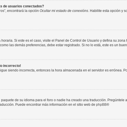
as de usuarios conectados?
os”, encontrará la opción
Ocultar mi estado de conexións
. Habilite esta opción y 
horaria. Si este es el caso, visite el Panel de Control de Usuario y defina su zona
 como las demás preferencias, debe estar registrado. Si no lo está, este es un bu
do incorrecto!
 sigue siendo incorrecta, entonces la hora almacenada en el servidor es errónea. P
 paquete de su idioma para el foro o nadie ha creado una traducción. Pregúntele a
 traducción. Puede encontrar más información en el sitio web de
phpBB
®