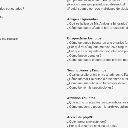
¡No puedo enviar un mensaje privado!
¡Recibo mensajes privados no deseados!
arios conectados?
¡Recibí spam o correos maliciosos de alguie
to!
Amigos e Ignorados
¿Qué es la lista de Mis Amigos e Ignorados
¿Cómo se puede añadir o borrar usuarios d
Búsqueda en los foros
e me registre!
¿Cómo se puede buscar en uno o varios fo
¿Por qué mi búsqueda me devuelve ningún 
¿Por qué mi búsqueda me devuelve una pág
¿Cómo busco usuarios?
¿Como se puede encontrar mis propios me
Suscripciones y Favoritos
¿Cuál es la diferencia entre añadir como Fa
¿Cómo marcar Favoritos o suscribirse a t
¿Cómo me suscribo a un foro específico?
¿Cómo borro mis suscripciones?
Archivos Adjuntos
¿Qué archivos adjuntos son permitidos en e
¿Cómo encuentro todos mis archivos adjun
Acerca de phpBB
¿Quién programó este foro?
¿Por qué este foro no tiene tal cosa?