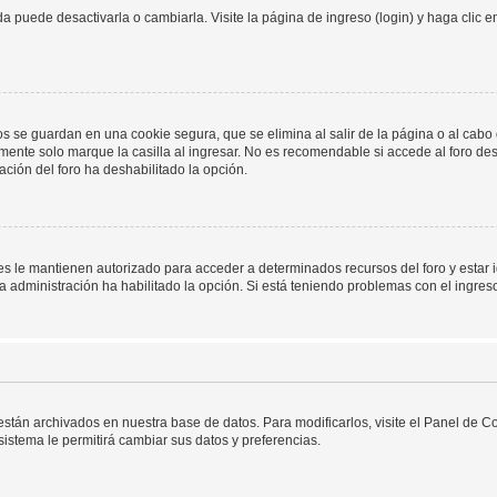
 puede desactivarla o cambiarla. Visite la página de ingreso (login) y haga clic 
os se guardan en una cookie segura, que se elimina al salir de la página o al cab
ente solo marque la casilla al ingresar. No es recomendable si accede al foro des
tración del foro ha deshabilitado la opción.
les le mantienen autorizado para acceder a determinados recursos del foro y estar
 la administración ha habilitado la opción. Si está teniendo problemas con el ingres
 están archivados en nuestra base de datos. Para modificarlos, visite el Panel de 
 sistema le permitirá cambiar sus datos y preferencias.