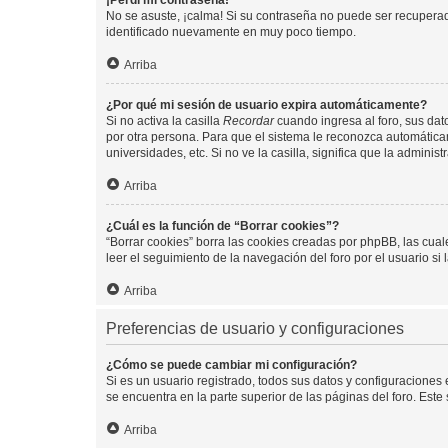
¡Perdí mi contraseña!
No se asuste, ¡calma! Si su contraseña no puede ser recuperada
identificado nuevamente en muy poco tiempo.
Arriba
¿Por qué mi sesión de usuario expira automáticamente?
Si no activa la casilla
Recordar
cuando ingresa al foro, sus dat
por otra persona. Para que el sistema le reconozca automáticam
universidades, etc. Si no ve la casilla, significa que la adminis
Arriba
¿Cuál es la función de “Borrar cookies”?
“Borrar cookies” borra las cookies creadas por phpBB, las cua
leer el seguimiento de la navegación del foro por el usuario si
Arriba
Preferencias de usuario y configuraciones
¿Cómo se puede cambiar mi configuración?
Si es un usuario registrado, todos sus datos y configuraciones
se encuentra en la parte superior de las páginas del foro. Este
Arriba