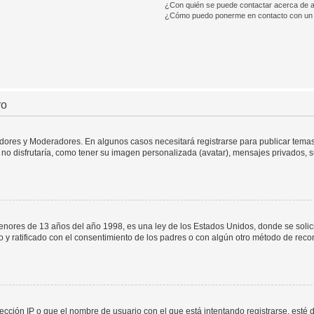
¿Con quién se puede contactar acerca de a
¿Cómo puedo ponerme en contacto con un 
ro
adores y Moderadores. En algunos casos necesitará registrarse para publicar temas
no disfrutaría, como tener su imagen personalizada (avatar), mensajes privados, s
res de 13 años del año 1998, es una ley de los Estados Unidos, donde se solicita 
to y ratificado con el consentimiento de los padres o con algún otro método de rec
ección IP o que el nombre de usuario con el que está intentando registrarse, esté 