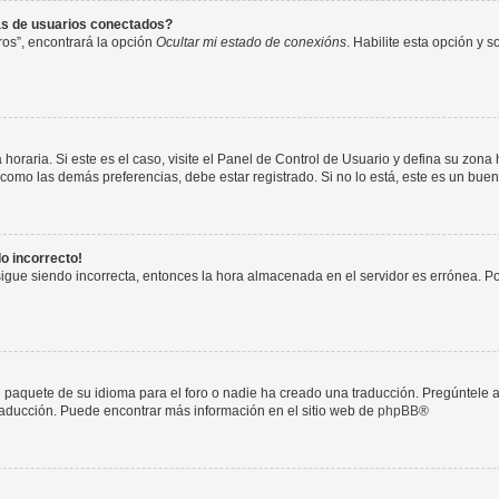
as de usuarios conectados?
os”, encontrará la opción
Ocultar mi estado de conexións
. Habilite esta opción y 
horaria. Si este es el caso, visite el Panel de Control de Usuario y defina su zona
 como las demás preferencias, debe estar registrado. Si no lo está, este es un bu
do incorrecto!
 sigue siendo incorrecta, entonces la hora almacenada en el servidor es errónea. P
 paquete de su idioma para el foro o nadie ha creado una traducción. Pregúntele a
 traducción. Puede encontrar más información en el sitio web de
phpBB
®