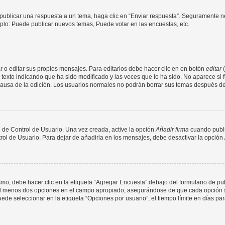
publicar una respuesta a un tema, haga clic en “Enviar respuesta”. Seguramente ne
mplo: Puede publicar nuevos temas, Puede votar en las encuestas, etc.
 o editar sus propios mensajes. Para editarlos debe hacer clic en en botón
editar
(
texto indicando que ha sido modificado y las veces que lo ha sido. No aparece si 
a causa de la edición. Los usuarios normales no podrán borrar sus temas después 
 de Control de Usuario. Una vez creada, active la opción
Añadir firma
cuando publi
trol de Usuario. Para dejar de añadirla en los mensajes, debe desactivar la opción
o, debe hacer clic en la etiqueta “Agregar Encuesta” debajo del formulario de publi
 al menos dos opciones en el campo apropiado, asegurándose de que cada opción se
 seleccionar en la etiqueta “Opciones por usuario”, el tiempo límite en días para 