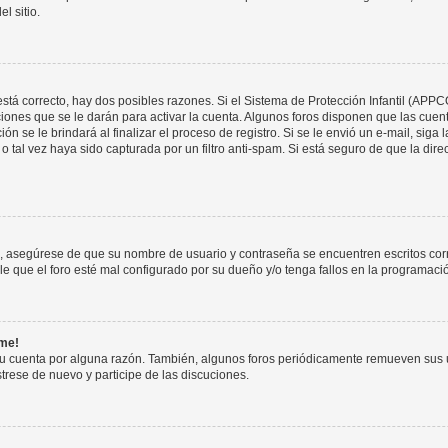
l sitio.
stá correcto, hay dos posibles razones. Si el Sistema de Protección Infantil (APPC
iones que se le darán para activar la cuenta. Algunos foros disponen que las cuen
ón se le brindará al finalizar el proceso de registro. Si se le envió un e-mail, siga
o tal vez haya sido capturada por un filtro anti-spam. Si está seguro de que la di
o, asegúrese de que su nombre de usuario y contraseña se encuentren escritos co
 que el foro esté mal configurado por su dueño y/o tenga fallos en la programació
rme!
su cuenta por alguna razón. También, algunos foros periódicamente remueven sus 
strese de nuevo y participe de las discuciones.