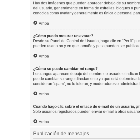
Hay dos imágenes que pueden aparecer debajo de su nombre de u
del usuario, generalmente en forma de estrellas, bloques o pu
conocida como avatar y generalmente es única o personal par
Arriba
¿Cómo puedo mostrar un avatar?
Desde su Panel de Control de Usuario, haga clic en “Perfil” pu
pueden usar o no y en que tamaño y peso pueden ser publicada
Arriba
¿Cómo se puede cambiar mi rango?
Los rangos aparecen debajo del nombre de usuario e indican la 
puede cambiar su rango directamente ya que está determinado po
consideran “spam”, no lo toleran, y moderadores o administrad
Arriba
Cuando hago clic sobre el enlace de e-mail de un usuario, ¡
Solo usuarios registrados pueden enviar e-mail a otros usuarios
Arriba
Publicación de mensajes