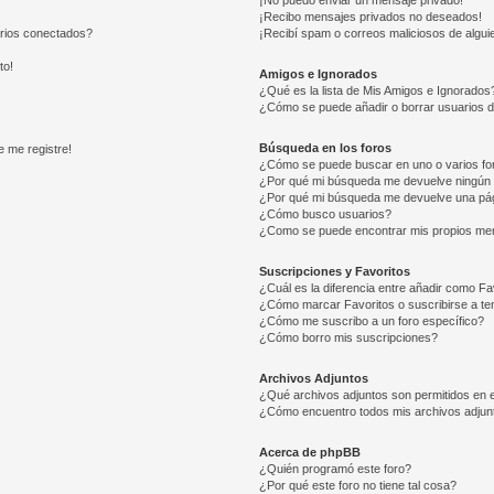
¡No puedo enviar un mensaje privado!
¡Recibo mensajes privados no deseados!
arios conectados?
¡Recibí spam o correos maliciosos de alguie
to!
Amigos e Ignorados
¿Qué es la lista de Mis Amigos e Ignorados
¿Cómo se puede añadir o borrar usuarios d
Búsqueda en los foros
e me registre!
¿Cómo se puede buscar en uno o varios fo
¿Por qué mi búsqueda me devuelve ningún 
¿Por qué mi búsqueda me devuelve una pág
¿Cómo busco usuarios?
¿Como se puede encontrar mis propios me
Suscripciones y Favoritos
¿Cuál es la diferencia entre añadir como Fa
¿Cómo marcar Favoritos o suscribirse a t
¿Cómo me suscribo a un foro específico?
¿Cómo borro mis suscripciones?
Archivos Adjuntos
¿Qué archivos adjuntos son permitidos en e
¿Cómo encuentro todos mis archivos adjun
Acerca de phpBB
¿Quién programó este foro?
¿Por qué este foro no tiene tal cosa?