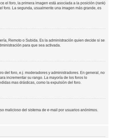
 el foro, la primera imagen está asociada a la posición (rank)
 del foro. La segunda, usualmente una imagen más grande, es
lería, Remoto o Subida. Es la administración quien decide si se
ministración para que sea activada.
o del foro, e.j. moderadores y administradores. En general, no
ara incrementar su rango. La mayoría de los foros lo
didas mas drásticas, como la expulsión del foro.
l uso malicioso del sistema de e-mail por usuarios anónimos.