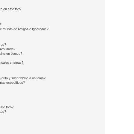
n en este foro!
?
e mi lista de Amigos e Ignorados?
ros?
resultado?
ina en blanco?
nsajes y temas?
vorito y suscribirme a un tema?
emas específicos?
ste foro?
tos?