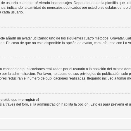
suario cuando esté viendo los mensajes. Dependiendo de la plantilla que utilice
ntos, indicando la cantidad de mensajes publicados por usted o su estatus dentro
a cada usuario.
ede añadir un avatar utilizando uno de los siguientes cuatro métodos: Gravatar, Ga
s. En caso de que no este disponible la opción de avatar, comuníquese con La Ad
cantidad de publicaciones realizadas por el usuario o la posición del mismo dentr
r la administración. Por favor, no abuse de sus privilegios de publicación solo p
ores reducirán el número de publicaciones realizadas, llegando incluso a tomar me
me pide que me registre!
 a través del foro, si la administración habilita la opción. Esto es para prevenir e