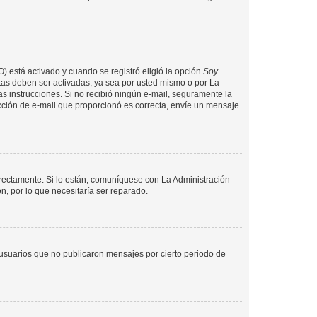
O) está activado y cuando se registró eligió la opción
Soy
tas deben ser activadas, ya sea por usted mismo o por La
 las instrucciones. Si no recibió ningún e-mail, seguramente la
rección de e-mail que proporcionó es correcta, envíe un mensaje
rrectamente. Si lo están, comuníquese con La Administración
n, por lo que necesitaría ser reparado.
usuarios que no publicaron mensajes por cierto periodo de