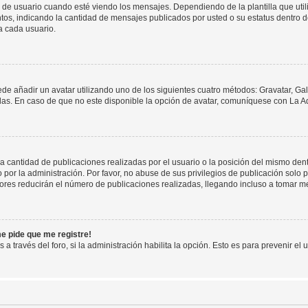
suario cuando esté viendo los mensajes. Dependiendo de la plantilla que utilice
ntos, indicando la cantidad de mensajes publicados por usted o su estatus dentro
a cada usuario.
ede añadir un avatar utilizando uno de los siguientes cuatro métodos: Gravatar, Ga
s. En caso de que no este disponible la opción de avatar, comuníquese con La Ad
cantidad de publicaciones realizadas por el usuario o la posición del mismo dentr
r la administración. Por favor, no abuse de sus privilegios de publicación solo p
ores reducirán el número de publicaciones realizadas, llegando incluso a tomar me
me pide que me registre!
 a través del foro, si la administración habilita la opción. Esto es para prevenir e