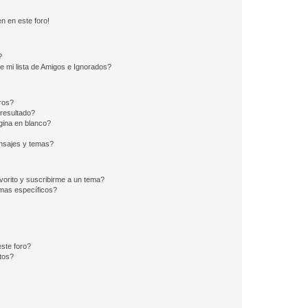
n en este foro!
?
e mi lista de Amigos e Ignorados?
ros?
resultado?
ina en blanco?
nsajes y temas?
vorito y suscribirme a un tema?
emas específicos?
ste foro?
tos?