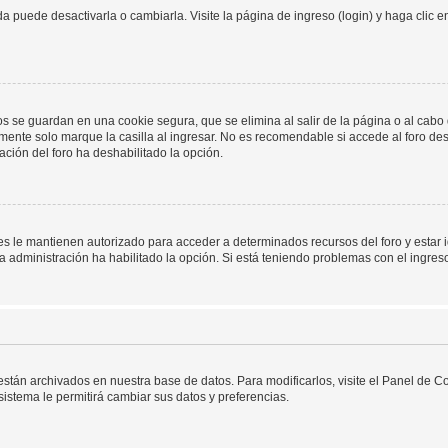
 puede desactivarla o cambiarla. Visite la página de ingreso (login) y haga clic 
os se guardan en una cookie segura, que se elimina al salir de la página o al cab
ente solo marque la casilla al ingresar. No es recomendable si accede al foro des
tración del foro ha deshabilitado la opción.
les le mantienen autorizado para acceder a determinados recursos del foro y estar
 la administración ha habilitado la opción. Si está teniendo problemas con el ingres
 están archivados en nuestra base de datos. Para modificarlos, visite el Panel de 
 sistema le permitirá cambiar sus datos y preferencias.