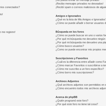
¡No puedo enviar un mensaje privado!
¡Recibo mensajes privados no deseados!
arios conectados?
¡Recibí spam o correos maliciosos de alguie
to!
Amigos e Ignorados
¿Qué es la lista de Mis Amigos e Ignorados
¿Cómo se puede añadir o borrar usuarios d
Búsqueda en los foros
e me registre!
¿Cómo se puede buscar en uno o varios fo
¿Por qué mi búsqueda me devuelve ningún 
¿Por qué mi búsqueda me devuelve una pág
¿Cómo busco usuarios?
¿Como se puede encontrar mis propios me
Suscripciones y Favoritos
¿Cuál es la diferencia entre añadir como Fa
¿Cómo marcar Favoritos o suscribirse a t
¿Cómo me suscribo a un foro específico?
¿Cómo borro mis suscripciones?
Archivos Adjuntos
¿Qué archivos adjuntos son permitidos en e
¿Cómo encuentro todos mis archivos adjun
Acerca de phpBB
¿Quién programó este foro?
¿Por qué este foro no tiene tal cosa?