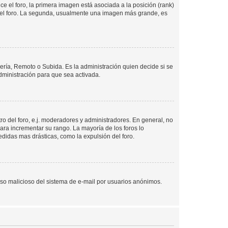
 el foro, la primera imagen está asociada a la posición (rank)
 del foro. La segunda, usualmente una imagen más grande, es
lería, Remoto o Subida. Es la administración quien decide si se
ministración para que sea activada.
o del foro, e.j. moderadores y administradores. En general, no
ara incrementar su rango. La mayoría de los foros lo
didas mas drásticas, como la expulsión del foro.
l uso malicioso del sistema de e-mail por usuarios anónimos.