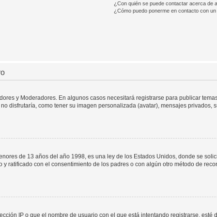
¿Con quién se puede contactar acerca de a
¿Cómo puedo ponerme en contacto con un 
ro
adores y Moderadores. En algunos casos necesitará registrarse para publicar temas
no disfrutaría, como tener su imagen personalizada (avatar), mensajes privados, s
res de 13 años del año 1998, es una ley de los Estados Unidos, donde se solicita 
to y ratificado con el consentimiento de los padres o con algún otro método de rec
ección IP o que el nombre de usuario con el que está intentando registrarse, esté 