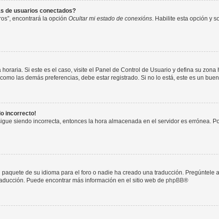
as de usuarios conectados?
os”, encontrará la opción
Ocultar mi estado de conexións
. Habilite esta opción y 
horaria. Si este es el caso, visite el Panel de Control de Usuario y defina su zona
 como las demás preferencias, debe estar registrado. Si no lo está, este es un bu
do incorrecto!
 sigue siendo incorrecta, entonces la hora almacenada en el servidor es errónea. P
 paquete de su idioma para el foro o nadie ha creado una traducción. Pregúntele a
 traducción. Puede encontrar más información en el sitio web de
phpBB
®