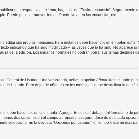
publicar una respuesta a un tema, haga clic en “Enviar respuesta”. Seguramente ne
mplo: Puede publicar nuevos temas, Puede votar en las encuestas, etc.
 o editar sus propios mensajes. Para editarlos debe hacer clic en en botón
editar
(
texto indicando que ha sido modificado y las veces que lo ha sido. No aparece si 
a causa de la edición. Los usuarios normales no podrán borrar sus temas después 
 de Control de Usuario. Una vez creada, active la opción
Añadir firma
cuando publi
trol de Usuario. Para dejar de añadirla en los mensajes, debe desactivar la opción
o, debe hacer clic en la etiqueta “Agregar Encuesta” debajo del formulario de publi
 al menos dos opciones en el campo apropiado, asegurándose de que cada opción se
 seleccionar en la etiqueta “Opciones por usuario”, el tiempo límite en días para 