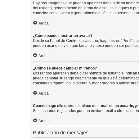
Hay dos imágenes que pueden aparecer debajo de su nombre de u
del usuario, generalmente en forma de estrellas, bloques o pu
conocida como avatar y generalmente es única o personal par
Arriba
¿Cómo puedo mostrar un avatar?
Desde su Panel de Control de Usuario, haga clic en “Perfil” pu
pueden usar o no y en que tamaño y peso pueden ser publicada
Arriba
¿Cómo se puede cambiar mi rango?
Los rangos aparecen debajo del nombre de usuario e indican la 
puede cambiar su rango directamente ya que está determinado po
consideran “spam”, no lo toleran, y moderadores o administrad
Arriba
Cuando hago clic sobre el enlace de e-mail de un usuario, ¡
Solo usuarios registrados pueden enviar e-mail a otros usuarios
Arriba
Publicación de mensajes