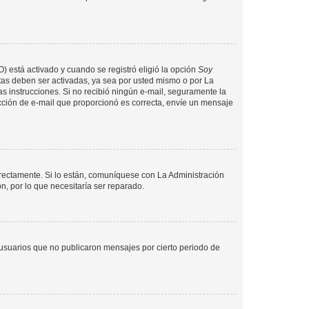
O) está activado y cuando se registró eligió la opción
Soy
tas deben ser activadas, ya sea por usted mismo o por La
 las instrucciones. Si no recibió ningún e-mail, seguramente la
rección de e-mail que proporcionó es correcta, envíe un mensaje
rrectamente. Si lo están, comuníquese con La Administración
n, por lo que necesitaría ser reparado.
usuarios que no publicaron mensajes por cierto periodo de