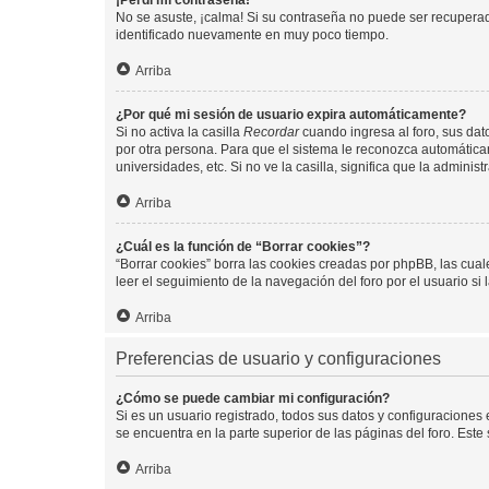
¡Perdí mi contraseña!
No se asuste, ¡calma! Si su contraseña no puede ser recuperada
identificado nuevamente en muy poco tiempo.
Arriba
¿Por qué mi sesión de usuario expira automáticamente?
Si no activa la casilla
Recordar
cuando ingresa al foro, sus dat
por otra persona. Para que el sistema le reconozca automáticam
universidades, etc. Si no ve la casilla, significa que la adminis
Arriba
¿Cuál es la función de “Borrar cookies”?
“Borrar cookies” borra las cookies creadas por phpBB, las cua
leer el seguimiento de la navegación del foro por el usuario si
Arriba
Preferencias de usuario y configuraciones
¿Cómo se puede cambiar mi configuración?
Si es un usuario registrado, todos sus datos y configuraciones
se encuentra en la parte superior de las páginas del foro. Este
Arriba