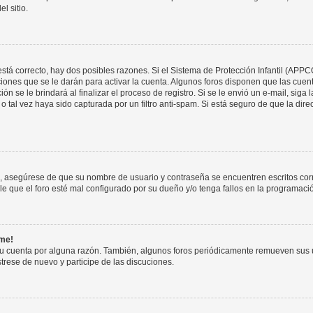
l sitio.
stá correcto, hay dos posibles razones. Si el Sistema de Protección Infantil (APPC
iones que se le darán para activar la cuenta. Algunos foros disponen que las cuen
ón se le brindará al finalizar el proceso de registro. Si se le envió un e-mail, siga
o tal vez haya sido capturada por un filtro anti-spam. Si está seguro de que la di
o, asegúrese de que su nombre de usuario y contraseña se encuentren escritos co
 que el foro esté mal configurado por su dueño y/o tenga fallos en la programació
rme!
su cuenta por alguna razón. También, algunos foros periódicamente remueven sus 
strese de nuevo y participe de las discuciones.