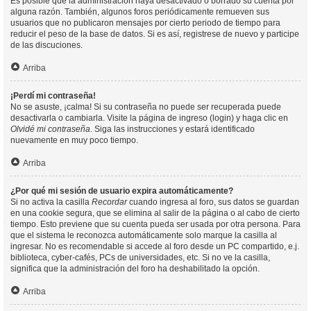
Es posible que la administración haya desactivado o borrado su cuenta por
alguna razón. También, algunos foros periódicamente remueven sus
usuarios que no publicaron mensajes por cierto periodo de tiempo para
reducir el peso de la base de datos. Si es así, registrese de nuevo y participe
de las discuciones.
Arriba
¡Perdí mi contraseña!
No se asuste, ¡calma! Si su contraseña no puede ser recuperada puede
desactivarla o cambiarla. Visite la página de ingreso (login) y haga clic en
Olvidé mi contraseña
. Siga las instrucciones y estará identificado
nuevamente en muy poco tiempo.
Arriba
¿Por qué mi sesión de usuario expira automáticamente?
Si no activa la casilla
Recordar
cuando ingresa al foro, sus datos se guardan
en una cookie segura, que se elimina al salir de la página o al cabo de cierto
tiempo. Esto previene que su cuenta pueda ser usada por otra persona. Para
que el sistema le reconozca automáticamente solo marque la casilla al
ingresar. No es recomendable si accede al foro desde un PC compartido, e.j.
biblioteca, cyber-cafés, PCs de universidades, etc. Si no ve la casilla,
significa que la administración del foro ha deshabilitado la opción.
Arriba