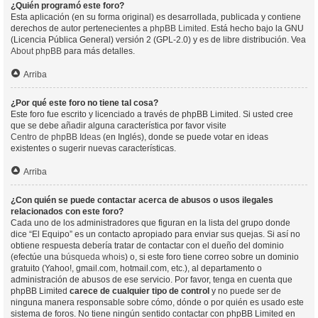
¿Quién programó este foro?
Esta aplicación (en su forma original) es desarrollada, publicada y contiene
derechos de autor pertenecientes a
phpBB Limited
. Está hecho bajo la GNU
(Licencia Pública General) versión 2 (GPL-2.0) y es de libre distribución. Vea
About phpBB
para más detalles.
Arriba
¿Por qué este foro no tiene tal cosa?
Este foro fue escrito y licenciado a través de phpBB Limited. Si usted cree
que se debe añadir alguna característica por favor visite
Centro de phpBB Ideas
(en Inglés), donde se puede votar en ideas
existentes o sugerir nuevas características.
Arriba
¿Con quién se puede contactar acerca de abusos o usos ilegales
relacionados con este foro?
Cada uno de los administradores que figuran en la lista del grupo donde
dice “El Equipo” es un contacto apropiado para enviar sus quejas. Si así no
obtiene respuesta debería tratar de contactar con el dueño del dominio
(efectúe una
búsqueda whois
) o, si este foro tiene correo sobre un dominio
gratuito (Yahoo!, gmail.com, hotmail.com, etc.), al departamento o
administración de abusos de ese servicio. Por favor, tenga en cuenta que
phpBB Limited
carece de cualquier tipo de control
y no puede ser de
ninguna manera responsable sobre cómo, dónde o por quién es usado este
sistema de foros. No tiene ningún sentido contactar con phpBB Limited en