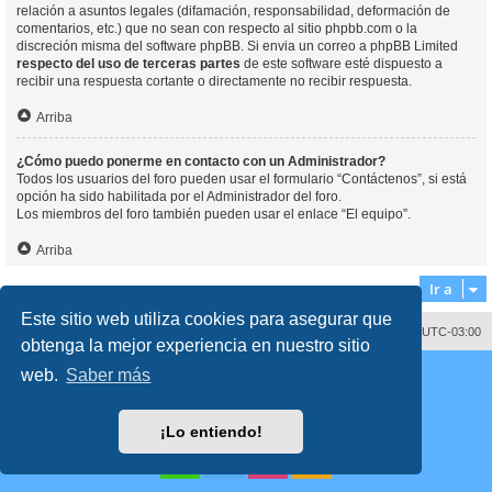
relación a asuntos legales (difamación, responsabilidad, deformación de
comentarios, etc.) que no sean con respecto al sitio phpbb.com o la
discreción misma del software phpBB. Si envia un correo a phpBB Limited
respecto del uso de terceras partes
de este software esté dispuesto a
recibir una respuesta cortante o directamente no recibir respuesta.
Arriba
¿Cómo puedo ponerme en contacto con un Administrador?
Todos los usuarios del foro pueden usar el formulario “Contáctenos”, si está
opción ha sido habilitada por el Administrador del foro.
Los miembros del foro también pueden usar el enlace “El equipo”.
Arriba
Ir a
Este sitio web utiliza cookies para asegurar que
Contáctenos
Borrar cookies
Todos los horarios son
UTC-03:00
obtenga la mejor experiencia en nuestro sitio
Desarrollado por
phpBB
® Forum Software © phpBB Limited
web.
Saber más
Traducción al español por
phpBB España
Director:
Dr. Sztarkman
- Diseñado por ©
Abogados Argentinos
2023
Privacidad
|
Condiciones
¡Lo entiendo!