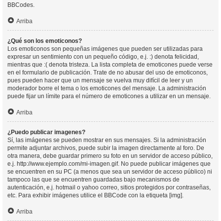
BBCodes.
Arriba
¿Qué son los emoticonos?
Los emoticonos son pequeñas imágenes que pueden ser utilizadas para
expresar un sentimiento con un pequeño código, e.j. :) denota felicidad,
mientras que :( denota tristeza. La lista completa de emoticones puede verse
en el formulario de publicación. Trate de no abusar del uso de emoticonos,
pues pueden hacer que un mensaje se vuelva muy difícil de leer y un
moderador borre el tema o los emoticones del mensaje. La administración
puede fijar un límite para el número de emoticones a utilizar en un mensaje.
Arriba
¿Puedo publicar imagenes?
Sí, las imágenes se pueden mostrar en sus mensajes. Si la administración
permite adjuntar archivos, puede subir la imagen directamente al foro. De
otra manera, debe guardar primero su foto en un servidor de acceso público,
e.j. http://www.ejemplo.com/mi-imagen.gif. No puede publicar imágenes que
se encuentren en su PC (a menos que sea un servidor de acceso público) ni
tampoco las que se encuentren guardadas bajo mecanismos de
autenticación, e.j. hotmail o yahoo correo, sitios protegidos por contraseñas,
etc. Para exhibir imágenes utilice el BBCode con la etiqueta [img].
Arriba