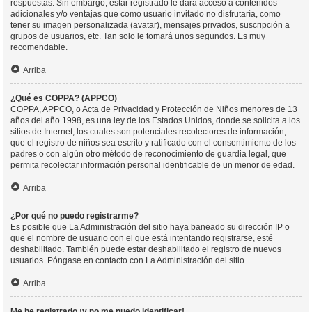
respuestas. Sin embargo, estar registrado le dará acceso a contenidos
adicionales y/o ventajas que como usuario invitado no disfrutaría, como
tener su imagen personalizada (avatar), mensajes privados, suscripción a
grupos de usuarios, etc. Tan solo le tomará unos segundos. Es muy
recomendable.
Arriba
¿Qué es COPPA? (APPCO)
COPPA, APPCO, o Acta de Privacidad y Protección de Niños menores de 13
años del año 1998, es una ley de los Estados Unidos, donde se solicita a los
sitios de Internet, los cuales son potenciales recolectores de información,
que el registro de niños sea escrito y ratificado con el consentimiento de los
padres o con algún otro método de reconocimiento de guardia legal, que
permita recolectar información personal identificable de un menor de edad.
Arriba
¿Por qué no puedo registrarme?
Es posible que La Administración del sitio haya baneado su dirección IP o
que el nombre de usuario con el que está intentando registrarse, esté
deshabilitado. También puede estar deshabilitado el registro de nuevos
usuarios. Póngase en contacto con La Administración del sitio.
Arriba
Me he registrado ¡y no me puedo identificar!