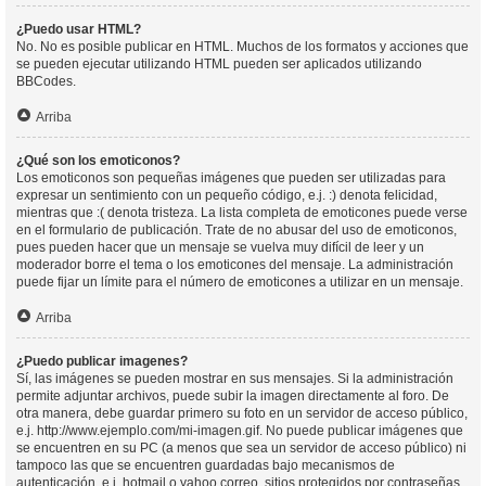
¿Puedo usar HTML?
No. No es posible publicar en HTML. Muchos de los formatos y acciones que
se pueden ejecutar utilizando HTML pueden ser aplicados utilizando
BBCodes.
Arriba
¿Qué son los emoticonos?
Los emoticonos son pequeñas imágenes que pueden ser utilizadas para
expresar un sentimiento con un pequeño código, e.j. :) denota felicidad,
mientras que :( denota tristeza. La lista completa de emoticones puede verse
en el formulario de publicación. Trate de no abusar del uso de emoticonos,
pues pueden hacer que un mensaje se vuelva muy difícil de leer y un
moderador borre el tema o los emoticones del mensaje. La administración
puede fijar un límite para el número de emoticones a utilizar en un mensaje.
Arriba
¿Puedo publicar imagenes?
Sí, las imágenes se pueden mostrar en sus mensajes. Si la administración
permite adjuntar archivos, puede subir la imagen directamente al foro. De
otra manera, debe guardar primero su foto en un servidor de acceso público,
e.j. http://www.ejemplo.com/mi-imagen.gif. No puede publicar imágenes que
se encuentren en su PC (a menos que sea un servidor de acceso público) ni
tampoco las que se encuentren guardadas bajo mecanismos de
autenticación, e.j. hotmail o yahoo correo, sitios protegidos por contraseñas,