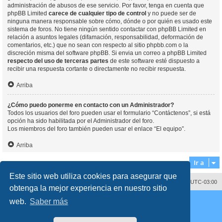
administración de abusos de ese servicio. Por favor, tenga en cuenta que
phpBB Limited
carece de cualquier tipo de control
y no puede ser de
ninguna manera responsable sobre cómo, dónde o por quién es usado este
sistema de foros. No tiene ningún sentido contactar con phpBB Limited en
relación a asuntos legales (difamación, responsabilidad, deformación de
comentarios, etc.) que no sean con respecto al sitio phpbb.com o la
discreción misma del software phpBB. Si envia un correo a phpBB Limited
respecto del uso de terceras partes
de este software esté dispuesto a
recibir una respuesta cortante o directamente no recibir respuesta.
Arriba
¿Cómo puedo ponerme en contacto con un Administrador?
Todos los usuarios del foro pueden usar el formulario “Contáctenos”, si está
opción ha sido habilitada por el Administrador del foro.
Los miembros del foro también pueden usar el enlace “El equipo”.
Arriba
Ir a
Este sitio web utiliza cookies para asegurar que
Contáctenos
Borrar cookies
Todos los horarios son
UTC-03:00
obtenga la mejor experiencia en nuestro sitio
Desarrollado por
phpBB
® Forum Software © phpBB Limited
web.
Saber más
Traducción al español por
phpBB España
Director:
Dr. Sztarkman
- Diseñado por ©
Abogados Argentinos
2023
Privacidad
|
Condiciones