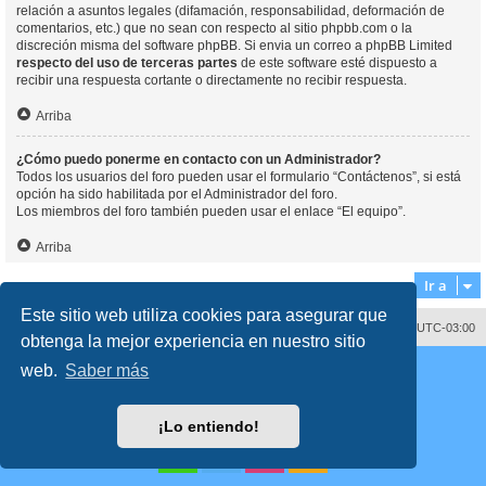
relación a asuntos legales (difamación, responsabilidad, deformación de
comentarios, etc.) que no sean con respecto al sitio phpbb.com o la
discreción misma del software phpBB. Si envia un correo a phpBB Limited
respecto del uso de terceras partes
de este software esté dispuesto a
recibir una respuesta cortante o directamente no recibir respuesta.
Arriba
¿Cómo puedo ponerme en contacto con un Administrador?
Todos los usuarios del foro pueden usar el formulario “Contáctenos”, si está
opción ha sido habilitada por el Administrador del foro.
Los miembros del foro también pueden usar el enlace “El equipo”.
Arriba
Ir a
Este sitio web utiliza cookies para asegurar que
Contáctenos
Borrar cookies
Todos los horarios son
UTC-03:00
obtenga la mejor experiencia en nuestro sitio
Desarrollado por
phpBB
® Forum Software © phpBB Limited
web.
Saber más
Traducción al español por
phpBB España
Director:
Dr. Sztarkman
- Diseñado por ©
Abogados Argentinos
2023
Privacidad
|
Condiciones
¡Lo entiendo!