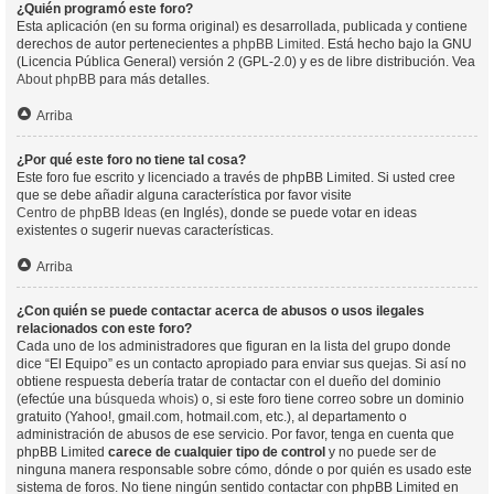
¿Quién programó este foro?
Esta aplicación (en su forma original) es desarrollada, publicada y contiene
derechos de autor pertenecientes a
phpBB Limited
. Está hecho bajo la GNU
(Licencia Pública General) versión 2 (GPL-2.0) y es de libre distribución. Vea
About phpBB
para más detalles.
Arriba
¿Por qué este foro no tiene tal cosa?
Este foro fue escrito y licenciado a través de phpBB Limited. Si usted cree
que se debe añadir alguna característica por favor visite
Centro de phpBB Ideas
(en Inglés), donde se puede votar en ideas
existentes o sugerir nuevas características.
Arriba
¿Con quién se puede contactar acerca de abusos o usos ilegales
relacionados con este foro?
Cada uno de los administradores que figuran en la lista del grupo donde
dice “El Equipo” es un contacto apropiado para enviar sus quejas. Si así no
obtiene respuesta debería tratar de contactar con el dueño del dominio
(efectúe una
búsqueda whois
) o, si este foro tiene correo sobre un dominio
gratuito (Yahoo!, gmail.com, hotmail.com, etc.), al departamento o
administración de abusos de ese servicio. Por favor, tenga en cuenta que
phpBB Limited
carece de cualquier tipo de control
y no puede ser de
ninguna manera responsable sobre cómo, dónde o por quién es usado este
sistema de foros. No tiene ningún sentido contactar con phpBB Limited en