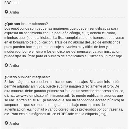
BBCodes.
Arriba
¿Qué son los emoticonos?
Los emoticonos son pequeñas imágenes que pueden ser utilizadas para
expresar un sentimiento con un pequeño código, e.j. :) denota felicidad,
mientras que :( denota tristeza. La lista completa de emoticones puede verse
en el formulario de publicación. Trate de no abusar del uso de emoticonos,
pues pueden hacer que un mensaje se vuelva muy difícil de leer y un
moderador borre el tema o los emoticones del mensaje. La administración
puede fijar un límite para el número de emoticones a utilizar en un mensaje.
Arriba
¿Puedo publicar imagenes?
Sí, las imágenes se pueden mostrar en sus mensajes. Si la administración
permite adjuntar archivos, puede subir la imagen directamente al foro. De
otra manera, debe guardar primero su foto en un servidor de acceso público,
e.j. http://www.ejemplo.com/mi-imagen.gif. No puede publicar imágenes que
se encuentren en su PC (a menos que sea un servidor de acceso público) ni
tampoco las que se encuentren guardadas bajo mecanismos de
autenticación, e.j. hotmail o yahoo correo, sitios protegidos por contraseñas,
etc. Para exhibir imágenes utilice el BBCode con la etiqueta [img].
Arriba