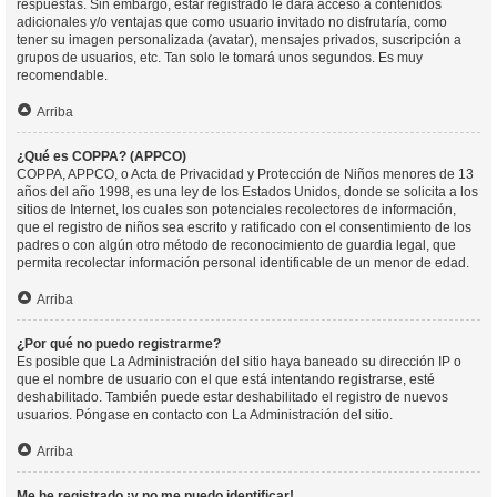
respuestas. Sin embargo, estar registrado le dará acceso a contenidos
adicionales y/o ventajas que como usuario invitado no disfrutaría, como
tener su imagen personalizada (avatar), mensajes privados, suscripción a
grupos de usuarios, etc. Tan solo le tomará unos segundos. Es muy
recomendable.
Arriba
¿Qué es COPPA? (APPCO)
COPPA, APPCO, o Acta de Privacidad y Protección de Niños menores de 13
años del año 1998, es una ley de los Estados Unidos, donde se solicita a los
sitios de Internet, los cuales son potenciales recolectores de información,
que el registro de niños sea escrito y ratificado con el consentimiento de los
padres o con algún otro método de reconocimiento de guardia legal, que
permita recolectar información personal identificable de un menor de edad.
Arriba
¿Por qué no puedo registrarme?
Es posible que La Administración del sitio haya baneado su dirección IP o
que el nombre de usuario con el que está intentando registrarse, esté
deshabilitado. También puede estar deshabilitado el registro de nuevos
usuarios. Póngase en contacto con La Administración del sitio.
Arriba
Me he registrado ¡y no me puedo identificar!