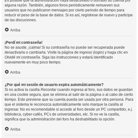
Es posible que la administración haya desactivado o borrado su cuenta por
alguna razón. También, algunos foros periódicamente remueven sus
usuarios que no publicaron mensajes por cierto periodo de tiempo para
reducir el peso de la base de datos. Si es así, registrese de nuevo y participe
de las discuciones.
Arriba
¡Perdí mi contraseña!
No se asuste, ¡calma! Si su contraseña no puede ser recuperada puede
desactivarla o cambiarla. Visite la página de ingreso (login) y haga clic en
Olvidé mi contraseña
. Siga las instrucciones y estará identificado
nuevamente en muy poco tiempo.
Arriba
¿Por qué mi sesión de usuario expira automáticamente?
Si no activa la casilla
Recordar
cuando ingresa al foro, sus datos se guardan
en una cookie segura, que se elimina al salir de la página o al cabo de cierto
tiempo. Esto previene que su cuenta pueda ser usada por otra persona. Para
que el sistema le reconozca automáticamente solo marque la casilla al
ingresar. No es recomendable si accede al foro desde un PC compartido, e.j.
biblioteca, cyber-cafés, PCs de universidades, etc. Si no ve la casilla,
significa que la administración del foro ha deshabilitado la opción.
Arriba