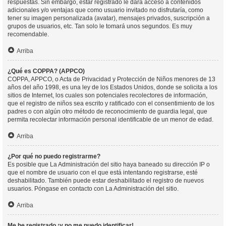
respuestas. Sin embargo, estar registrado le dará acceso a contenidos
adicionales y/o ventajas que como usuario invitado no disfrutaría, como
tener su imagen personalizada (avatar), mensajes privados, suscripción a
grupos de usuarios, etc. Tan solo le tomará unos segundos. Es muy
recomendable.
Arriba
¿Qué es COPPA? (APPCO)
COPPA, APPCO, o Acta de Privacidad y Protección de Niños menores de 13
años del año 1998, es una ley de los Estados Unidos, donde se solicita a los
sitios de Internet, los cuales son potenciales recolectores de información,
que el registro de niños sea escrito y ratificado con el consentimiento de los
padres o con algún otro método de reconocimiento de guardia legal, que
permita recolectar información personal identificable de un menor de edad.
Arriba
¿Por qué no puedo registrarme?
Es posible que La Administración del sitio haya baneado su dirección IP o
que el nombre de usuario con el que está intentando registrarse, esté
deshabilitado. También puede estar deshabilitado el registro de nuevos
usuarios. Póngase en contacto con La Administración del sitio.
Arriba
Me he registrado ¡y no me puedo identificar!