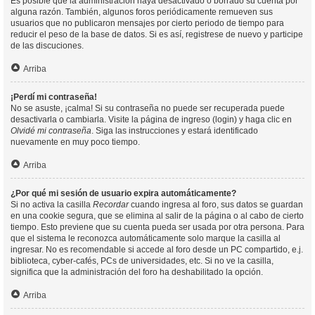
Es posible que la administración haya desactivado o borrado su cuenta por
alguna razón. También, algunos foros periódicamente remueven sus
usuarios que no publicaron mensajes por cierto periodo de tiempo para
reducir el peso de la base de datos. Si es así, registrese de nuevo y participe
de las discuciones.
Arriba
¡Perdí mi contraseña!
No se asuste, ¡calma! Si su contraseña no puede ser recuperada puede
desactivarla o cambiarla. Visite la página de ingreso (login) y haga clic en
Olvidé mi contraseña
. Siga las instrucciones y estará identificado
nuevamente en muy poco tiempo.
Arriba
¿Por qué mi sesión de usuario expira automáticamente?
Si no activa la casilla
Recordar
cuando ingresa al foro, sus datos se guardan
en una cookie segura, que se elimina al salir de la página o al cabo de cierto
tiempo. Esto previene que su cuenta pueda ser usada por otra persona. Para
que el sistema le reconozca automáticamente solo marque la casilla al
ingresar. No es recomendable si accede al foro desde un PC compartido, e.j.
biblioteca, cyber-cafés, PCs de universidades, etc. Si no ve la casilla,
significa que la administración del foro ha deshabilitado la opción.
Arriba