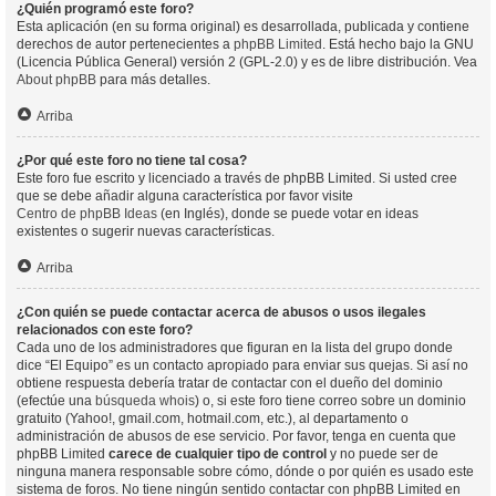
¿Quién programó este foro?
Esta aplicación (en su forma original) es desarrollada, publicada y contiene
derechos de autor pertenecientes a
phpBB Limited
. Está hecho bajo la GNU
(Licencia Pública General) versión 2 (GPL-2.0) y es de libre distribución. Vea
About phpBB
para más detalles.
Arriba
¿Por qué este foro no tiene tal cosa?
Este foro fue escrito y licenciado a través de phpBB Limited. Si usted cree
que se debe añadir alguna característica por favor visite
Centro de phpBB Ideas
(en Inglés), donde se puede votar en ideas
existentes o sugerir nuevas características.
Arriba
¿Con quién se puede contactar acerca de abusos o usos ilegales
relacionados con este foro?
Cada uno de los administradores que figuran en la lista del grupo donde
dice “El Equipo” es un contacto apropiado para enviar sus quejas. Si así no
obtiene respuesta debería tratar de contactar con el dueño del dominio
(efectúe una
búsqueda whois
) o, si este foro tiene correo sobre un dominio
gratuito (Yahoo!, gmail.com, hotmail.com, etc.), al departamento o
administración de abusos de ese servicio. Por favor, tenga en cuenta que
phpBB Limited
carece de cualquier tipo de control
y no puede ser de
ninguna manera responsable sobre cómo, dónde o por quién es usado este
sistema de foros. No tiene ningún sentido contactar con phpBB Limited en