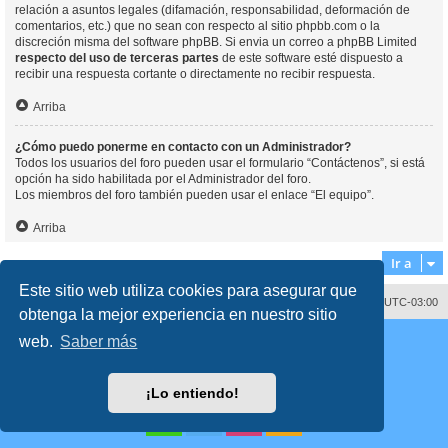
relación a asuntos legales (difamación, responsabilidad, deformación de
comentarios, etc.) que no sean con respecto al sitio phpbb.com o la
discreción misma del software phpBB. Si envia un correo a phpBB Limited
respecto del uso de terceras partes
de este software esté dispuesto a
recibir una respuesta cortante o directamente no recibir respuesta.
Arriba
¿Cómo puedo ponerme en contacto con un Administrador?
Todos los usuarios del foro pueden usar el formulario “Contáctenos”, si está
opción ha sido habilitada por el Administrador del foro.
Los miembros del foro también pueden usar el enlace “El equipo”.
Arriba
Ir a
Este sitio web utiliza cookies para asegurar que
Contáctenos
Borrar cookies
Todos los horarios son
UTC-03:00
obtenga la mejor experiencia en nuestro sitio
Desarrollado por
phpBB
® Forum Software © phpBB Limited
web.
Saber más
Traducción al español por
phpBB España
Director:
Dr. Sztarkman
- Diseñado por ©
Abogados Argentinos
2023
Privacidad
|
Condiciones
¡Lo entiendo!