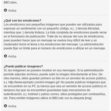
BBCodes.
Arriba
¿Qué son los emoticonos?
Los emoticonos son pequeñas imágenes que pueden ser utilizadas para
expresar un sentimiento con un pequeño código, e.j. :) denota felicidad,
mientras que :( denota tristeza. La lista completa de emoticones puede verse
en el formulario de publicación. Trate de no abusar del uso de emoticonos,
pues pueden hacer que un mensaje se vuelva muy difícil de leer y un
moderador borre el tema o los emoticones del mensaje. La administración
puede fijar un límite para el número de emoticones a utilizar en un mensaje.
Arriba
¿Puedo publicar imagenes?
Sí, las imágenes se pueden mostrar en sus mensajes. Si la administración
permite adjuntar archivos, puede subir la imagen directamente al foro. De
otra manera, debe guardar primero su foto en un servidor de acceso público,
e.j. http://www.ejemplo.com/mi-imagen.gif. No puede publicar imágenes que
se encuentren en su PC (a menos que sea un servidor de acceso público) ni
tampoco las que se encuentren guardadas bajo mecanismos de
autenticación, e.j. hotmail o yahoo correo, sitios protegidos por contraseñas,
etc. Para exhibir imágenes utilice el BBCode con la etiqueta [img].
Arriba