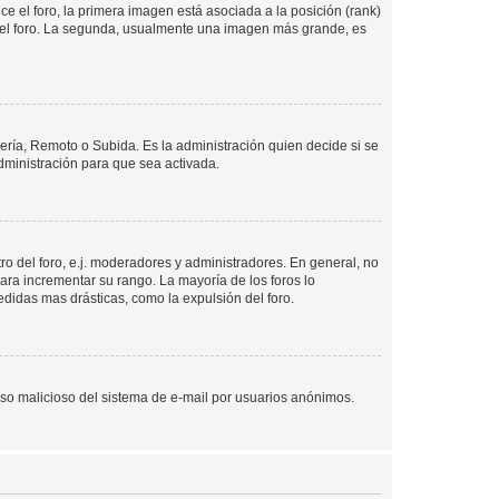
 el foro, la primera imagen está asociada a la posición (rank)
 del foro. La segunda, usualmente una imagen más grande, es
lería, Remoto o Subida. Es la administración quien decide si se
ministración para que sea activada.
o del foro, e.j. moderadores y administradores. En general, no
ara incrementar su rango. La mayoría de los foros lo
didas mas drásticas, como la expulsión del foro.
l uso malicioso del sistema de e-mail por usuarios anónimos.