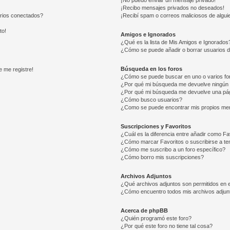
¡No puedo enviar un mensaje privado!
¡Recibo mensajes privados no deseados!
arios conectados?
¡Recibí spam o correos maliciosos de alguie
to!
Amigos e Ignorados
¿Qué es la lista de Mis Amigos e Ignorados
¿Cómo se puede añadir o borrar usuarios d
Búsqueda en los foros
e me registre!
¿Cómo se puede buscar en uno o varios fo
¿Por qué mi búsqueda me devuelve ningún 
¿Por qué mi búsqueda me devuelve una pág
¿Cómo busco usuarios?
¿Como se puede encontrar mis propios me
Suscripciones y Favoritos
¿Cuál es la diferencia entre añadir como Fa
¿Cómo marcar Favoritos o suscribirse a t
¿Cómo me suscribo a un foro específico?
¿Cómo borro mis suscripciones?
Archivos Adjuntos
¿Qué archivos adjuntos son permitidos en e
¿Cómo encuentro todos mis archivos adjun
Acerca de phpBB
¿Quién programó este foro?
¿Por qué este foro no tiene tal cosa?