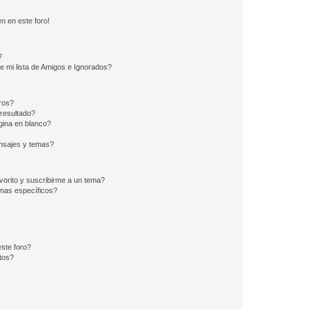
n en este foro!
?
e mi lista de Amigos e Ignorados?
ros?
resultado?
ina en blanco?
nsajes y temas?
vorito y suscribirme a un tema?
emas específicos?
ste foro?
tos?