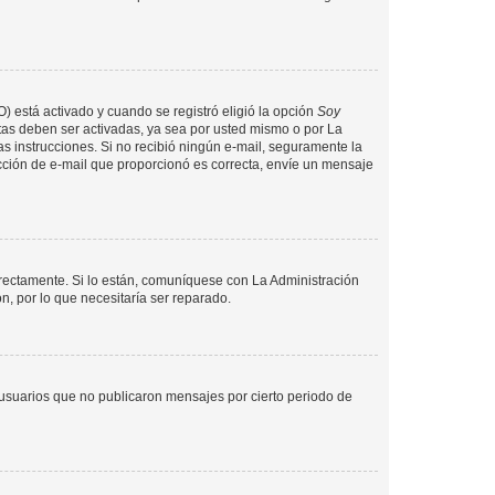
O) está activado y cuando se registró eligió la opción
Soy
tas deben ser activadas, ya sea por usted mismo o por La
 las instrucciones. Si no recibió ningún e-mail, seguramente la
rección de e-mail que proporcionó es correcta, envíe un mensaje
rrectamente. Si lo están, comuníquese con La Administración
n, por lo que necesitaría ser reparado.
usuarios que no publicaron mensajes por cierto periodo de