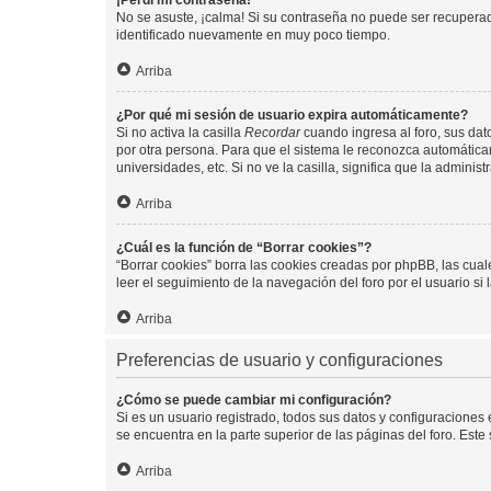
¡Perdí mi contraseña!
No se asuste, ¡calma! Si su contraseña no puede ser recuperada
identificado nuevamente en muy poco tiempo.
Arriba
¿Por qué mi sesión de usuario expira automáticamente?
Si no activa la casilla
Recordar
cuando ingresa al foro, sus dat
por otra persona. Para que el sistema le reconozca automáticam
universidades, etc. Si no ve la casilla, significa que la adminis
Arriba
¿Cuál es la función de “Borrar cookies”?
“Borrar cookies” borra las cookies creadas por phpBB, las cua
leer el seguimiento de la navegación del foro por el usuario si
Arriba
Preferencias de usuario y configuraciones
¿Cómo se puede cambiar mi configuración?
Si es un usuario registrado, todos sus datos y configuraciones
se encuentra en la parte superior de las páginas del foro. Este
Arriba