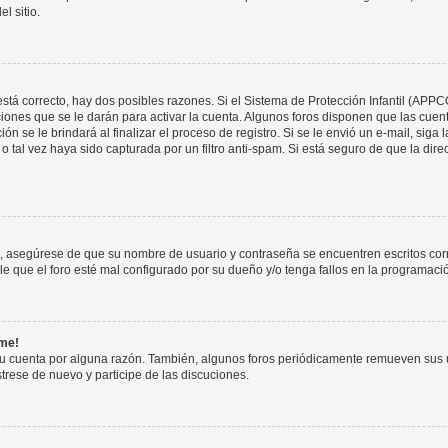
l sitio.
stá correcto, hay dos posibles razones. Si el Sistema de Protección Infantil (APPC
iones que se le darán para activar la cuenta. Algunos foros disponen que las cuen
ón se le brindará al finalizar el proceso de registro. Si se le envió un e-mail, siga
o tal vez haya sido capturada por un filtro anti-spam. Si está seguro de que la di
o, asegúrese de que su nombre de usuario y contraseña se encuentren escritos co
 que el foro esté mal configurado por su dueño y/o tenga fallos en la programació
rme!
su cuenta por alguna razón. También, algunos foros periódicamente remueven sus 
strese de nuevo y participe de las discuciones.