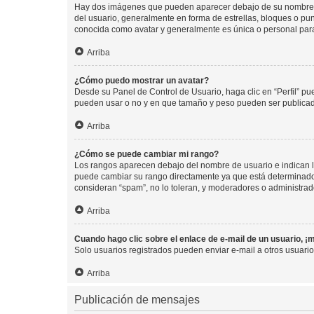
Hay dos imágenes que pueden aparecer debajo de su nombre de u
del usuario, generalmente en forma de estrellas, bloques o pu
conocida como avatar y generalmente es única o personal par
Arriba
¿Cómo puedo mostrar un avatar?
Desde su Panel de Control de Usuario, haga clic en “Perfil” pu
pueden usar o no y en que tamaño y peso pueden ser publicada
Arriba
¿Cómo se puede cambiar mi rango?
Los rangos aparecen debajo del nombre de usuario e indican la 
puede cambiar su rango directamente ya que está determinado po
consideran “spam”, no lo toleran, y moderadores o administrad
Arriba
Cuando hago clic sobre el enlace de e-mail de un usuario, ¡
Solo usuarios registrados pueden enviar e-mail a otros usuarios
Arriba
Publicación de mensajes