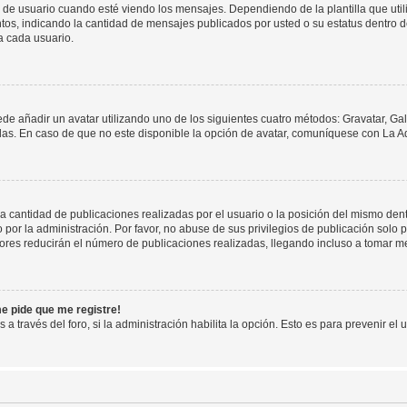
suario cuando esté viendo los mensajes. Dependiendo de la plantilla que utilice
ntos, indicando la cantidad de mensajes publicados por usted o su estatus dentro
a cada usuario.
ede añadir un avatar utilizando uno de los siguientes cuatro métodos: Gravatar, Ga
s. En caso de que no este disponible la opción de avatar, comuníquese con La Ad
cantidad de publicaciones realizadas por el usuario o la posición del mismo dentr
r la administración. Por favor, no abuse de sus privilegios de publicación solo p
ores reducirán el número de publicaciones realizadas, llegando incluso a tomar me
me pide que me registre!
 a través del foro, si la administración habilita la opción. Esto es para prevenir e