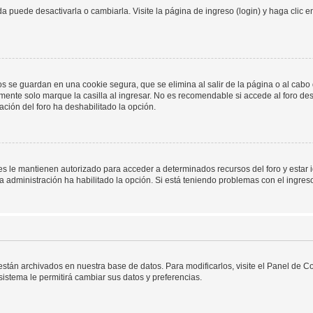
 puede desactivarla o cambiarla. Visite la página de ingreso (login) y haga clic 
os se guardan en una cookie segura, que se elimina al salir de la página o al cab
ente solo marque la casilla al ingresar. No es recomendable si accede al foro des
tración del foro ha deshabilitado la opción.
les le mantienen autorizado para acceder a determinados recursos del foro y estar
 la administración ha habilitado la opción. Si está teniendo problemas con el ingres
 están archivados en nuestra base de datos. Para modificarlos, visite el Panel de 
 sistema le permitirá cambiar sus datos y preferencias.