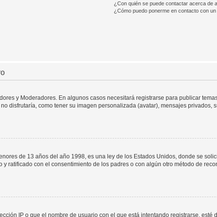
¿Con quién se puede contactar acerca de a
¿Cómo puedo ponerme en contacto con un 
ro
adores y Moderadores. En algunos casos necesitará registrarse para publicar temas
no disfrutaría, como tener su imagen personalizada (avatar), mensajes privados, s
res de 13 años del año 1998, es una ley de los Estados Unidos, donde se solicita 
to y ratificado con el consentimiento de los padres o con algún otro método de rec
ección IP o que el nombre de usuario con el que está intentando registrarse, esté 