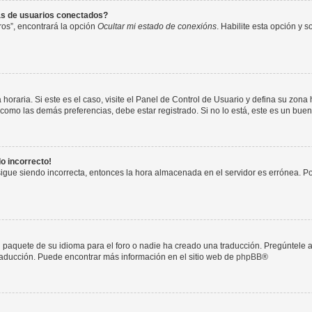
as de usuarios conectados?
os”, encontrará la opción
Ocultar mi estado de conexións
. Habilite esta opción y 
horaria. Si este es el caso, visite el Panel de Control de Usuario y defina su zona
 como las demás preferencias, debe estar registrado. Si no lo está, este es un bu
do incorrecto!
 sigue siendo incorrecta, entonces la hora almacenada en el servidor es errónea. P
 paquete de su idioma para el foro o nadie ha creado una traducción. Pregúntele a
 traducción. Puede encontrar más información en el sitio web de
phpBB
®