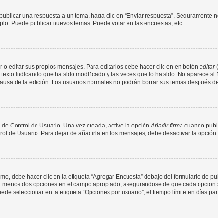
publicar una respuesta a un tema, haga clic en “Enviar respuesta”. Seguramente ne
mplo: Puede publicar nuevos temas, Puede votar en las encuestas, etc.
 o editar sus propios mensajes. Para editarlos debe hacer clic en en botón
editar
(
texto indicando que ha sido modificado y las veces que lo ha sido. No aparece si 
a causa de la edición. Los usuarios normales no podrán borrar sus temas después 
 de Control de Usuario. Una vez creada, active la opción
Añadir firma
cuando publi
trol de Usuario. Para dejar de añadirla en los mensajes, debe desactivar la opción
o, debe hacer clic en la etiqueta “Agregar Encuesta” debajo del formulario de publi
 al menos dos opciones en el campo apropiado, asegurándose de que cada opción se
 seleccionar en la etiqueta “Opciones por usuario”, el tiempo límite en días para 