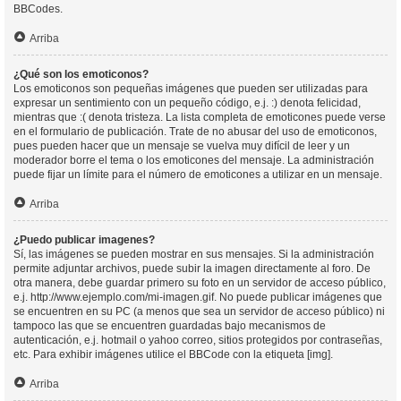
BBCodes.
Arriba
¿Qué son los emoticonos?
Los emoticonos son pequeñas imágenes que pueden ser utilizadas para
expresar un sentimiento con un pequeño código, e.j. :) denota felicidad,
mientras que :( denota tristeza. La lista completa de emoticones puede verse
en el formulario de publicación. Trate de no abusar del uso de emoticonos,
pues pueden hacer que un mensaje se vuelva muy difícil de leer y un
moderador borre el tema o los emoticones del mensaje. La administración
puede fijar un límite para el número de emoticones a utilizar en un mensaje.
Arriba
¿Puedo publicar imagenes?
Sí, las imágenes se pueden mostrar en sus mensajes. Si la administración
permite adjuntar archivos, puede subir la imagen directamente al foro. De
otra manera, debe guardar primero su foto en un servidor de acceso público,
e.j. http://www.ejemplo.com/mi-imagen.gif. No puede publicar imágenes que
se encuentren en su PC (a menos que sea un servidor de acceso público) ni
tampoco las que se encuentren guardadas bajo mecanismos de
autenticación, e.j. hotmail o yahoo correo, sitios protegidos por contraseñas,
etc. Para exhibir imágenes utilice el BBCode con la etiqueta [img].
Arriba