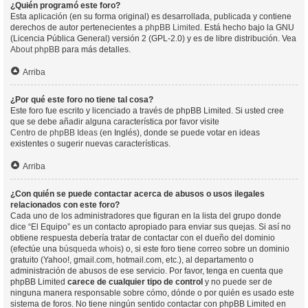
¿Quién programó este foro?
Esta aplicación (en su forma original) es desarrollada, publicada y contiene
derechos de autor pertenecientes a
phpBB Limited
. Está hecho bajo la GNU
(Licencia Pública General) versión 2 (GPL-2.0) y es de libre distribución. Vea
About phpBB
para más detalles.
Arriba
¿Por qué este foro no tiene tal cosa?
Este foro fue escrito y licenciado a través de phpBB Limited. Si usted cree
que se debe añadir alguna característica por favor visite
Centro de phpBB Ideas
(en Inglés), donde se puede votar en ideas
existentes o sugerir nuevas características.
Arriba
¿Con quién se puede contactar acerca de abusos o usos ilegales
relacionados con este foro?
Cada uno de los administradores que figuran en la lista del grupo donde
dice “El Equipo” es un contacto apropiado para enviar sus quejas. Si así no
obtiene respuesta debería tratar de contactar con el dueño del dominio
(efectúe una
búsqueda whois
) o, si este foro tiene correo sobre un dominio
gratuito (Yahoo!, gmail.com, hotmail.com, etc.), al departamento o
administración de abusos de ese servicio. Por favor, tenga en cuenta que
phpBB Limited
carece de cualquier tipo de control
y no puede ser de
ninguna manera responsable sobre cómo, dónde o por quién es usado este
sistema de foros. No tiene ningún sentido contactar con phpBB Limited en