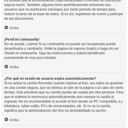
Es posible que la administración haya desactivado o borrado su cuenta por
alguna razón. También, algunos foros periódicamente remueven sus
usuarios que no publicaron mensajes por cierto periodo de tiempo para
reducir el peso de la base de datos. Si es así, registrese de nuevo y participe
de las discuciones.
Arriba
¡Perdí mi contraseña!
No se asuste, ¡calma! Si su contraseña no puede ser recuperada puede
desactivarla o cambiarla. Visite la página de ingreso (login) y haga clic en
Olvidé mi contraseña
. Siga las instrucciones y estará identificado
nuevamente en muy poco tiempo.
Arriba
¿Por qué mi sesión de usuario expira automáticamente?
Si no activa la casilla
Recordar
cuando ingresa al foro, sus datos se guardan
en una cookie segura, que se elimina al salir de la página o al cabo de cierto
tiempo. Esto previene que su cuenta pueda ser usada por otra persona. Para
que el sistema le reconozca automáticamente solo marque la casilla al
ingresar. No es recomendable si accede al foro desde un PC compartido, e.j.
biblioteca, cyber-cafés, PCs de universidades, etc. Si no ve la casilla,
significa que la administración del foro ha deshabilitado la opción.
Arriba