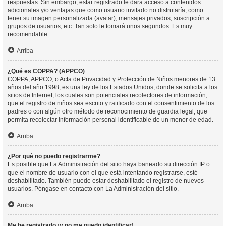
respuestas. Sin embargo, estar registrado le dará acceso a contenidos
adicionales y/o ventajas que como usuario invitado no disfrutaría, como
tener su imagen personalizada (avatar), mensajes privados, suscripción a
grupos de usuarios, etc. Tan solo le tomará unos segundos. Es muy
recomendable.
Arriba
¿Qué es COPPA? (APPCO)
COPPA, APPCO, o Acta de Privacidad y Protección de Niños menores de 13
años del año 1998, es una ley de los Estados Unidos, donde se solicita a los
sitios de Internet, los cuales son potenciales recolectores de información,
que el registro de niños sea escrito y ratificado con el consentimiento de los
padres o con algún otro método de reconocimiento de guardia legal, que
permita recolectar información personal identificable de un menor de edad.
Arriba
¿Por qué no puedo registrarme?
Es posible que La Administración del sitio haya baneado su dirección IP o
que el nombre de usuario con el que está intentando registrarse, esté
deshabilitado. También puede estar deshabilitado el registro de nuevos
usuarios. Póngase en contacto con La Administración del sitio.
Arriba
Me he registrado ¡y no me puedo identificar!