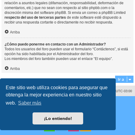
relación a asuntos legales (difamación, responsabilidad, deformación de
comentarios, etc.) que no sean con respecto al sitio phpbb.com o la
discreción misma del software phpBB. Si envia un correo a phpBB Limited
respecto del uso de terceras partes
de este software esté dispuesto a
recibir una respuesta cortante o directamente no recibir respuesta.
Arriba
¿Cómo puedo ponerme en contacto con un Administrador?
Todos los usuarios del foro pueden usar el formulario “Contáctenos”, si está
opción ha sido habilitada por el Administrador del foro.
Los miembros del foro también pueden usar el enlace “El equipo”.
Arriba
Ir a
Este sitio web utiliza cookies para asegurar que
Contáctenos
Borrar cookies
Todos los horarios son
UTC-03:00
obtenga la mejor experiencia en nuestro sitio
Desarrollado por
phpBB
® Forum Software © phpBB Limited
web.
Saber más
Traducción al español por
phpBB España
Director:
Dr. Sztarkman
- Diseñado por ©
Abogados Argentinos
2023
Privacidad
|
Condiciones
¡Lo entiendo!