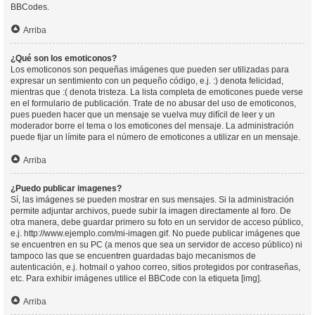
BBCodes.
Arriba
¿Qué son los emoticonos?
Los emoticonos son pequeñas imágenes que pueden ser utilizadas para
expresar un sentimiento con un pequeño código, e.j. :) denota felicidad,
mientras que :( denota tristeza. La lista completa de emoticones puede verse
en el formulario de publicación. Trate de no abusar del uso de emoticonos,
pues pueden hacer que un mensaje se vuelva muy difícil de leer y un
moderador borre el tema o los emoticones del mensaje. La administración
puede fijar un límite para el número de emoticones a utilizar en un mensaje.
Arriba
¿Puedo publicar imagenes?
Sí, las imágenes se pueden mostrar en sus mensajes. Si la administración
permite adjuntar archivos, puede subir la imagen directamente al foro. De
otra manera, debe guardar primero su foto en un servidor de acceso público,
e.j. http://www.ejemplo.com/mi-imagen.gif. No puede publicar imágenes que
se encuentren en su PC (a menos que sea un servidor de acceso público) ni
tampoco las que se encuentren guardadas bajo mecanismos de
autenticación, e.j. hotmail o yahoo correo, sitios protegidos por contraseñas,
etc. Para exhibir imágenes utilice el BBCode con la etiqueta [img].
Arriba