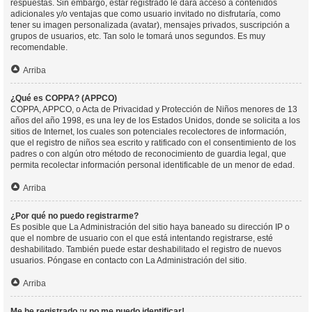
respuestas. Sin embargo, estar registrado le dará acceso a contenidos
adicionales y/o ventajas que como usuario invitado no disfrutaría, como
tener su imagen personalizada (avatar), mensajes privados, suscripción a
grupos de usuarios, etc. Tan solo le tomará unos segundos. Es muy
recomendable.
Arriba
¿Qué es COPPA? (APPCO)
COPPA, APPCO, o Acta de Privacidad y Protección de Niños menores de 13
años del año 1998, es una ley de los Estados Unidos, donde se solicita a los
sitios de Internet, los cuales son potenciales recolectores de información,
que el registro de niños sea escrito y ratificado con el consentimiento de los
padres o con algún otro método de reconocimiento de guardia legal, que
permita recolectar información personal identificable de un menor de edad.
Arriba
¿Por qué no puedo registrarme?
Es posible que La Administración del sitio haya baneado su dirección IP o
que el nombre de usuario con el que está intentando registrarse, esté
deshabilitado. También puede estar deshabilitado el registro de nuevos
usuarios. Póngase en contacto con La Administración del sitio.
Arriba
Me he registrado ¡y no me puedo identificar!