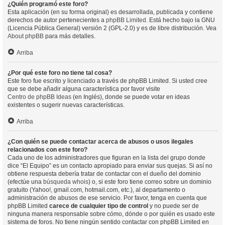
¿Quién programó este foro?
Esta aplicación (en su forma original) es desarrollada, publicada y contiene
derechos de autor pertenecientes a
phpBB Limited
. Está hecho bajo la GNU
(Licencia Pública General) versión 2 (GPL-2.0) y es de libre distribución. Vea
About phpBB
para más detalles.
Arriba
¿Por qué este foro no tiene tal cosa?
Este foro fue escrito y licenciado a través de phpBB Limited. Si usted cree
que se debe añadir alguna característica por favor visite
Centro de phpBB Ideas
(en Inglés), donde se puede votar en ideas
existentes o sugerir nuevas características.
Arriba
¿Con quién se puede contactar acerca de abusos o usos ilegales
relacionados con este foro?
Cada uno de los administradores que figuran en la lista del grupo donde
dice “El Equipo” es un contacto apropiado para enviar sus quejas. Si así no
obtiene respuesta debería tratar de contactar con el dueño del dominio
(efectúe una
búsqueda whois
) o, si este foro tiene correo sobre un dominio
gratuito (Yahoo!, gmail.com, hotmail.com, etc.), al departamento o
administración de abusos de ese servicio. Por favor, tenga en cuenta que
phpBB Limited
carece de cualquier tipo de control
y no puede ser de
ninguna manera responsable sobre cómo, dónde o por quién es usado este
sistema de foros. No tiene ningún sentido contactar con phpBB Limited en