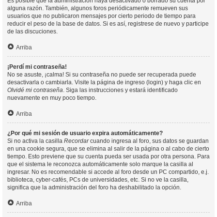
Es posible que la administración haya desactivado o borrado su cuenta por
alguna razón. También, algunos foros periódicamente remueven sus
usuarios que no publicaron mensajes por cierto periodo de tiempo para
reducir el peso de la base de datos. Si es así, registrese de nuevo y participe
de las discuciones.
Arriba
¡Perdí mi contraseña!
No se asuste, ¡calma! Si su contraseña no puede ser recuperada puede
desactivarla o cambiarla. Visite la página de ingreso (login) y haga clic en
Olvidé mi contraseña
. Siga las instrucciones y estará identificado
nuevamente en muy poco tiempo.
Arriba
¿Por qué mi sesión de usuario expira automáticamente?
Si no activa la casilla
Recordar
cuando ingresa al foro, sus datos se guardan
en una cookie segura, que se elimina al salir de la página o al cabo de cierto
tiempo. Esto previene que su cuenta pueda ser usada por otra persona. Para
que el sistema le reconozca automáticamente solo marque la casilla al
ingresar. No es recomendable si accede al foro desde un PC compartido, e.j.
biblioteca, cyber-cafés, PCs de universidades, etc. Si no ve la casilla,
significa que la administración del foro ha deshabilitado la opción.
Arriba