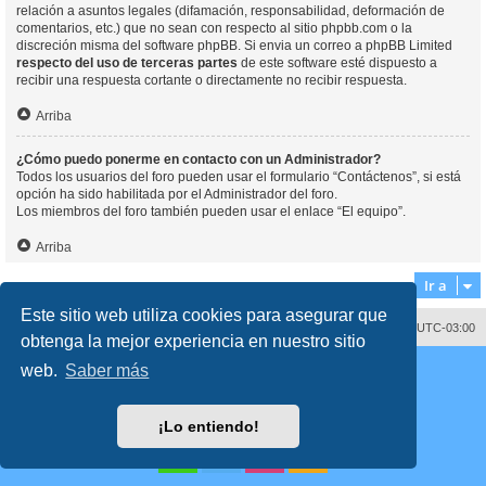
relación a asuntos legales (difamación, responsabilidad, deformación de
comentarios, etc.) que no sean con respecto al sitio phpbb.com o la
discreción misma del software phpBB. Si envia un correo a phpBB Limited
respecto del uso de terceras partes
de este software esté dispuesto a
recibir una respuesta cortante o directamente no recibir respuesta.
Arriba
¿Cómo puedo ponerme en contacto con un Administrador?
Todos los usuarios del foro pueden usar el formulario “Contáctenos”, si está
opción ha sido habilitada por el Administrador del foro.
Los miembros del foro también pueden usar el enlace “El equipo”.
Arriba
Ir a
Este sitio web utiliza cookies para asegurar que
Contáctenos
Borrar cookies
Todos los horarios son
UTC-03:00
obtenga la mejor experiencia en nuestro sitio
Desarrollado por
phpBB
® Forum Software © phpBB Limited
web.
Saber más
Traducción al español por
phpBB España
Director:
Dr. Sztarkman
- Diseñado por ©
Abogados Argentinos
2023
Privacidad
|
Condiciones
¡Lo entiendo!