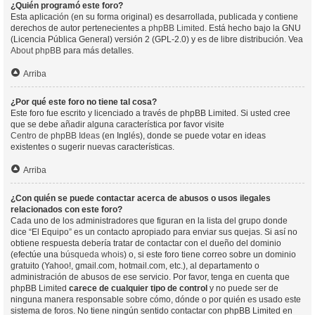
¿Quién programó este foro?
Esta aplicación (en su forma original) es desarrollada, publicada y contiene
derechos de autor pertenecientes a
phpBB Limited
. Está hecho bajo la GNU
(Licencia Pública General) versión 2 (GPL-2.0) y es de libre distribución. Vea
About phpBB
para más detalles.
Arriba
¿Por qué este foro no tiene tal cosa?
Este foro fue escrito y licenciado a través de phpBB Limited. Si usted cree
que se debe añadir alguna característica por favor visite
Centro de phpBB Ideas
(en Inglés), donde se puede votar en ideas
existentes o sugerir nuevas características.
Arriba
¿Con quién se puede contactar acerca de abusos o usos ilegales
relacionados con este foro?
Cada uno de los administradores que figuran en la lista del grupo donde
dice “El Equipo” es un contacto apropiado para enviar sus quejas. Si así no
obtiene respuesta debería tratar de contactar con el dueño del dominio
(efectúe una
búsqueda whois
) o, si este foro tiene correo sobre un dominio
gratuito (Yahoo!, gmail.com, hotmail.com, etc.), al departamento o
administración de abusos de ese servicio. Por favor, tenga en cuenta que
phpBB Limited
carece de cualquier tipo de control
y no puede ser de
ninguna manera responsable sobre cómo, dónde o por quién es usado este
sistema de foros. No tiene ningún sentido contactar con phpBB Limited en