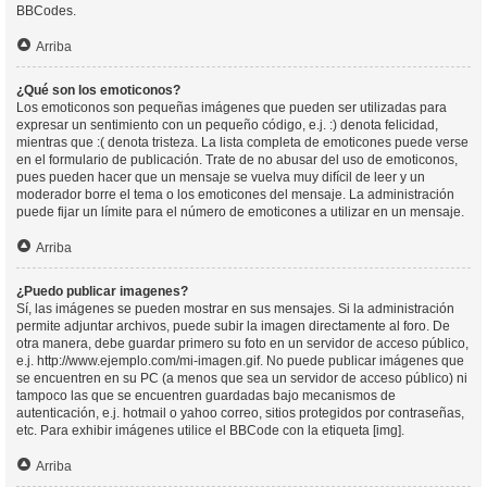
BBCodes.
Arriba
¿Qué son los emoticonos?
Los emoticonos son pequeñas imágenes que pueden ser utilizadas para
expresar un sentimiento con un pequeño código, e.j. :) denota felicidad,
mientras que :( denota tristeza. La lista completa de emoticones puede verse
en el formulario de publicación. Trate de no abusar del uso de emoticonos,
pues pueden hacer que un mensaje se vuelva muy difícil de leer y un
moderador borre el tema o los emoticones del mensaje. La administración
puede fijar un límite para el número de emoticones a utilizar en un mensaje.
Arriba
¿Puedo publicar imagenes?
Sí, las imágenes se pueden mostrar en sus mensajes. Si la administración
permite adjuntar archivos, puede subir la imagen directamente al foro. De
otra manera, debe guardar primero su foto en un servidor de acceso público,
e.j. http://www.ejemplo.com/mi-imagen.gif. No puede publicar imágenes que
se encuentren en su PC (a menos que sea un servidor de acceso público) ni
tampoco las que se encuentren guardadas bajo mecanismos de
autenticación, e.j. hotmail o yahoo correo, sitios protegidos por contraseñas,
etc. Para exhibir imágenes utilice el BBCode con la etiqueta [img].
Arriba