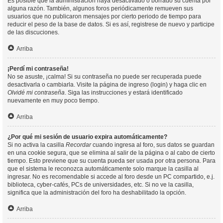
Es posible que la administración haya desactivado o borrado su cuenta por
alguna razón. También, algunos foros periódicamente remueven sus
usuarios que no publicaron mensajes por cierto periodo de tiempo para
reducir el peso de la base de datos. Si es así, registrese de nuevo y participe
de las discuciones.
Arriba
¡Perdí mi contraseña!
No se asuste, ¡calma! Si su contraseña no puede ser recuperada puede
desactivarla o cambiarla. Visite la página de ingreso (login) y haga clic en
Olvidé mi contraseña
. Siga las instrucciones y estará identificado
nuevamente en muy poco tiempo.
Arriba
¿Por qué mi sesión de usuario expira automáticamente?
Si no activa la casilla
Recordar
cuando ingresa al foro, sus datos se guardan
en una cookie segura, que se elimina al salir de la página o al cabo de cierto
tiempo. Esto previene que su cuenta pueda ser usada por otra persona. Para
que el sistema le reconozca automáticamente solo marque la casilla al
ingresar. No es recomendable si accede al foro desde un PC compartido, e.j.
biblioteca, cyber-cafés, PCs de universidades, etc. Si no ve la casilla,
significa que la administración del foro ha deshabilitado la opción.
Arriba