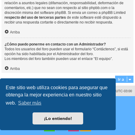
relación a asuntos legales (difamación, responsabilidad, deformación de
comentarios, etc.) que no sean con respecto al sitio phpbb.com o la
discreción misma del software phpBB. Si envia un correo a phpBB Limited
respecto del uso de terceras partes
de este software esté dispuesto a
recibir una respuesta cortante o directamente no recibir respuesta.
Arriba
¿Cómo puedo ponerme en contacto con un Administrador?
Todos los usuarios del foro pueden usar el formulario “Contáctenos”, si está
opción ha sido habilitada por el Administrador del foro.
Los miembros del foro también pueden usar el enlace “El equipo”.
Arriba
Ir a
Este sitio web utiliza cookies para asegurar que
Contáctenos
Borrar cookies
Todos los horarios son
UTC-03:00
obtenga la mejor experiencia en nuestro sitio
Desarrollado por
phpBB
® Forum Software © phpBB Limited
web.
Saber más
Traducción al español por
phpBB España
Director:
Dr. Sztarkman
- Diseñado por ©
Abogados Argentinos
2023
Privacidad
|
Condiciones
¡Lo entiendo!