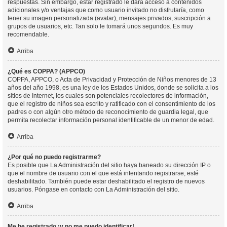
respuestas. Sin embargo, estar registrado le dará acceso a contenidos
adicionales y/o ventajas que como usuario invitado no disfrutaría, como
tener su imagen personalizada (avatar), mensajes privados, suscripción a
grupos de usuarios, etc. Tan solo le tomará unos segundos. Es muy
recomendable.
Arriba
¿Qué es COPPA? (APPCO)
COPPA, APPCO, o Acta de Privacidad y Protección de Niños menores de 13
años del año 1998, es una ley de los Estados Unidos, donde se solicita a los
sitios de Internet, los cuales son potenciales recolectores de información,
que el registro de niños sea escrito y ratificado con el consentimiento de los
padres o con algún otro método de reconocimiento de guardia legal, que
permita recolectar información personal identificable de un menor de edad.
Arriba
¿Por qué no puedo registrarme?
Es posible que La Administración del sitio haya baneado su dirección IP o
que el nombre de usuario con el que está intentando registrarse, esté
deshabilitado. También puede estar deshabilitado el registro de nuevos
usuarios. Póngase en contacto con La Administración del sitio.
Arriba
Me he registrado ¡y no me puedo identificar!