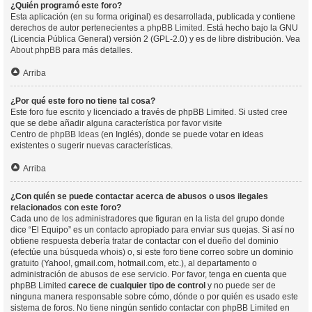
¿Quién programó este foro?
Esta aplicación (en su forma original) es desarrollada, publicada y contiene
derechos de autor pertenecientes a
phpBB Limited
. Está hecho bajo la GNU
(Licencia Pública General) versión 2 (GPL-2.0) y es de libre distribución. Vea
About phpBB
para más detalles.
Arriba
¿Por qué este foro no tiene tal cosa?
Este foro fue escrito y licenciado a través de phpBB Limited. Si usted cree
que se debe añadir alguna característica por favor visite
Centro de phpBB Ideas
(en Inglés), donde se puede votar en ideas
existentes o sugerir nuevas características.
Arriba
¿Con quién se puede contactar acerca de abusos o usos ilegales
relacionados con este foro?
Cada uno de los administradores que figuran en la lista del grupo donde
dice “El Equipo” es un contacto apropiado para enviar sus quejas. Si así no
obtiene respuesta debería tratar de contactar con el dueño del dominio
(efectúe una
búsqueda whois
) o, si este foro tiene correo sobre un dominio
gratuito (Yahoo!, gmail.com, hotmail.com, etc.), al departamento o
administración de abusos de ese servicio. Por favor, tenga en cuenta que
phpBB Limited
carece de cualquier tipo de control
y no puede ser de
ninguna manera responsable sobre cómo, dónde o por quién es usado este
sistema de foros. No tiene ningún sentido contactar con phpBB Limited en