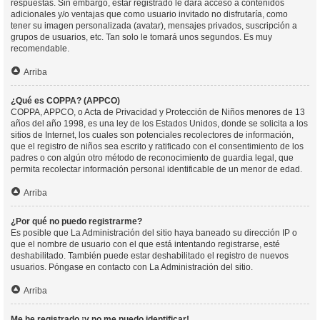
respuestas. Sin embargo, estar registrado le dará acceso a contenidos
adicionales y/o ventajas que como usuario invitado no disfrutaría, como
tener su imagen personalizada (avatar), mensajes privados, suscripción a
grupos de usuarios, etc. Tan solo le tomará unos segundos. Es muy
recomendable.
Arriba
¿Qué es COPPA? (APPCO)
COPPA, APPCO, o Acta de Privacidad y Protección de Niños menores de 13
años del año 1998, es una ley de los Estados Unidos, donde se solicita a los
sitios de Internet, los cuales son potenciales recolectores de información,
que el registro de niños sea escrito y ratificado con el consentimiento de los
padres o con algún otro método de reconocimiento de guardia legal, que
permita recolectar información personal identificable de un menor de edad.
Arriba
¿Por qué no puedo registrarme?
Es posible que La Administración del sitio haya baneado su dirección IP o
que el nombre de usuario con el que está intentando registrarse, esté
deshabilitado. También puede estar deshabilitado el registro de nuevos
usuarios. Póngase en contacto con La Administración del sitio.
Arriba
Me he registrado ¡y no me puedo identificar!