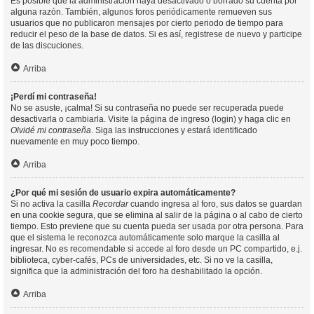
Es posible que la administración haya desactivado o borrado su cuenta por
alguna razón. También, algunos foros periódicamente remueven sus
usuarios que no publicaron mensajes por cierto periodo de tiempo para
reducir el peso de la base de datos. Si es así, registrese de nuevo y participe
de las discuciones.
Arriba
¡Perdí mi contraseña!
No se asuste, ¡calma! Si su contraseña no puede ser recuperada puede
desactivarla o cambiarla. Visite la página de ingreso (login) y haga clic en
Olvidé mi contraseña
. Siga las instrucciones y estará identificado
nuevamente en muy poco tiempo.
Arriba
¿Por qué mi sesión de usuario expira automáticamente?
Si no activa la casilla
Recordar
cuando ingresa al foro, sus datos se guardan
en una cookie segura, que se elimina al salir de la página o al cabo de cierto
tiempo. Esto previene que su cuenta pueda ser usada por otra persona. Para
que el sistema le reconozca automáticamente solo marque la casilla al
ingresar. No es recomendable si accede al foro desde un PC compartido, e.j.
biblioteca, cyber-cafés, PCs de universidades, etc. Si no ve la casilla,
significa que la administración del foro ha deshabilitado la opción.
Arriba