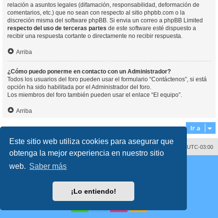
relación a asuntos legales (difamación, responsabilidad, deformación de
comentarios, etc.) que no sean con respecto al sitio phpbb.com o la
discreción misma del software phpBB. Si envia un correo a phpBB Limited
respecto del uso de terceras partes
de este software esté dispuesto a
recibir una respuesta cortante o directamente no recibir respuesta.
Arriba
¿Cómo puedo ponerme en contacto con un Administrador?
Todos los usuarios del foro pueden usar el formulario “Contáctenos”, si está
opción ha sido habilitada por el Administrador del foro.
Los miembros del foro también pueden usar el enlace “El equipo”.
Arriba
Ir a
Este sitio web utiliza cookies para asegurar que
Contáctenos
Borrar cookies
Todos los horarios son
UTC-03:00
obtenga la mejor experiencia en nuestro sitio
Desarrollado por
phpBB
® Forum Software © phpBB Limited
web.
Saber más
Traducción al español por
phpBB España
Director:
Dr. Sztarkman
- Diseñado por ©
Abogados Argentinos
2023
Privacidad
|
Condiciones
¡Lo entiendo!