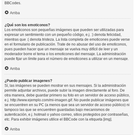
BBCodes.
Arriba
¿Qué son los emoticonos?
Los emoticonos son pequeñas imágenes que pueden ser utilizadas para
expresar un sentimiento con un pequeño código, e.j. :) denota felicidad,
mientras que :( denota tristeza. La lista completa de emoticones puede verse
en el formulario de publicación. Trate de no abusar del uso de emoticonos,
pues pueden hacer que un mensaje se vuelva muy difícil de leer y un
moderador borre el tema o los emoticones del mensaje. La administración
puede fijar un límite para el número de emoticones a utilizar en un mensaje.
Arriba
¿Puedo publicar imagenes?
Sí, las imágenes se pueden mostrar en sus mensajes. Si la administración
permite adjuntar archivos, puede subir la imagen directamente al foro. De
otra manera, debe guardar primero su foto en un servidor de acceso público,
e.j. http://www.ejemplo.com/mi-imagen.gif. No puede publicar imágenes que
se encuentren en su PC (a menos que sea un servidor de acceso público) ni
tampoco las que se encuentren guardadas bajo mecanismos de
autenticación, e.j. hotmail o yahoo correo, sitios protegidos por contraseñas,
etc. Para exhibir imágenes utilice el BBCode con la etiqueta [img].
Arriba