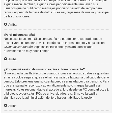
Es posible que la administración haya desactivado o borrado su cuenta por
alguna razón. También, algunos foros periódicamente remueven sus
usuarios que no publicaron mensajes por cierto periodo de tiempo para
reducir el peso de la base de datos. Si es así, registrese de nuevo y participe
de las discuciones.
Arriba
¡Perdí mi contraseña!
No se asuste, ¡calma! Si su contraseña no puede ser recuperada puede
desactivarla o cambiarla. Visite la página de ingreso (login) y haga clic en
Olvidé mi contraseña
. Siga las instrucciones y estará identificado
nuevamente en muy poco tiempo.
Arriba
¿Por qué mi sesión de usuario expira automáticamente?
Si no activa la casilla
Recordar
cuando ingresa al foro, sus datos se guardan
en una cookie segura, que se elimina al salir de la página o al cabo de cierto
tiempo. Esto previene que su cuenta pueda ser usada por otra persona. Para
que el sistema le reconozca automáticamente solo marque la casilla al
ingresar. No es recomendable si accede al foro desde un PC compartido, e.j.
biblioteca, cyber-cafés, PCs de universidades, etc. Si no ve la casilla,
significa que la administración del foro ha deshabilitado la opción.
Arriba