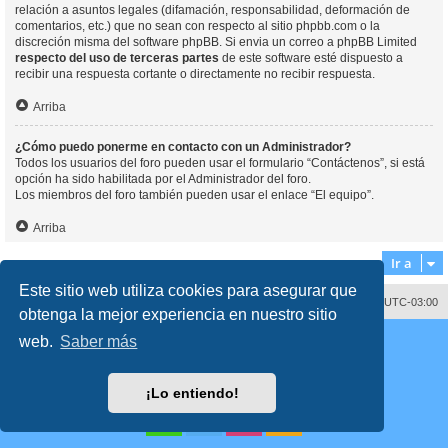
relación a asuntos legales (difamación, responsabilidad, deformación de
comentarios, etc.) que no sean con respecto al sitio phpbb.com o la
discreción misma del software phpBB. Si envia un correo a phpBB Limited
respecto del uso de terceras partes
de este software esté dispuesto a
recibir una respuesta cortante o directamente no recibir respuesta.
Arriba
¿Cómo puedo ponerme en contacto con un Administrador?
Todos los usuarios del foro pueden usar el formulario “Contáctenos”, si está
opción ha sido habilitada por el Administrador del foro.
Los miembros del foro también pueden usar el enlace “El equipo”.
Arriba
Ir a
Este sitio web utiliza cookies para asegurar que
Contáctenos
Borrar cookies
Todos los horarios son
UTC-03:00
obtenga la mejor experiencia en nuestro sitio
Desarrollado por
phpBB
® Forum Software © phpBB Limited
web.
Saber más
Traducción al español por
phpBB España
Director:
Dr. Sztarkman
- Diseñado por ©
Abogados Argentinos
2023
Privacidad
|
Condiciones
¡Lo entiendo!