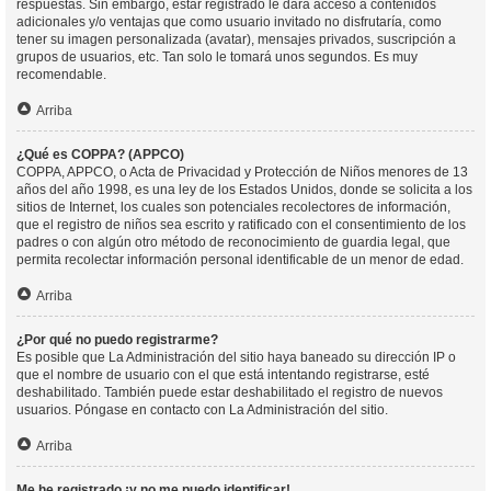
respuestas. Sin embargo, estar registrado le dará acceso a contenidos
adicionales y/o ventajas que como usuario invitado no disfrutaría, como
tener su imagen personalizada (avatar), mensajes privados, suscripción a
grupos de usuarios, etc. Tan solo le tomará unos segundos. Es muy
recomendable.
Arriba
¿Qué es COPPA? (APPCO)
COPPA, APPCO, o Acta de Privacidad y Protección de Niños menores de 13
años del año 1998, es una ley de los Estados Unidos, donde se solicita a los
sitios de Internet, los cuales son potenciales recolectores de información,
que el registro de niños sea escrito y ratificado con el consentimiento de los
padres o con algún otro método de reconocimiento de guardia legal, que
permita recolectar información personal identificable de un menor de edad.
Arriba
¿Por qué no puedo registrarme?
Es posible que La Administración del sitio haya baneado su dirección IP o
que el nombre de usuario con el que está intentando registrarse, esté
deshabilitado. También puede estar deshabilitado el registro de nuevos
usuarios. Póngase en contacto con La Administración del sitio.
Arriba
Me he registrado ¡y no me puedo identificar!