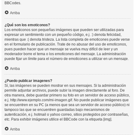
BBCodes.
Arriba
¿Qué son los emoticonos?
Los emoticonos son pequeñas imágenes que pueden ser utilizadas para
expresar un sentimiento con un pequeño código, e.j. :) denota felicidad,
mientras que :( denota tristeza. La lista completa de emoticones puede verse
en el formulario de publicación. Trate de no abusar del uso de emoticonos,
pues pueden hacer que un mensaje se vuelva muy difícil de leer y un
moderador borre el tema o los emoticones del mensaje. La administración
puede fijar un límite para el número de emoticones a utilizar en un mensaje.
Arriba
¿Puedo publicar imagenes?
Sí, las imágenes se pueden mostrar en sus mensajes. Si la administración
permite adjuntar archivos, puede subir la imagen directamente al foro. De
otra manera, debe guardar primero su foto en un servidor de acceso público,
e.j. http://www.ejemplo.com/mi-imagen.gif. No puede publicar imágenes que
se encuentren en su PC (a menos que sea un servidor de acceso público) ni
tampoco las que se encuentren guardadas bajo mecanismos de
autenticación, e.j. hotmail o yahoo correo, sitios protegidos por contraseñas,
etc. Para exhibir imágenes utilice el BBCode con la etiqueta [img].
Arriba