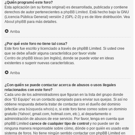
¿Quién programó este foro?
Esta aplicación (en su forma original) es desarrollada, publicada y contiene
derechos de autor pertenecientes a
phpBB Limited
. Está hecho bajo la GNU
(Licencia Pública General) versión 2 (GPL-2.0) y es de libre distribución. Vea
About phpBB
para más detalles.
Arriba
¿Por qué este foro no tiene tal cosa?
Este foro fue escrito y licenciado a través de phpBB Limited. Si usted cree
que se debe añadir alguna característica por favor visite
Centro de phpBB Ideas
(en Inglés), donde se puede votar en ideas
existentes o sugerir nuevas características.
Arriba
¿Con quién se puede contactar acerca de abusos o usos ilegales
relacionados con este foro?
Cada uno de los administradores que figuran en la lista del grupo donde
dice “El Equipo” es un contacto apropiado para enviar sus quejas. Si así no
obtiene respuesta debería tratar de contactar con el dueño del dominio
(efectúe una
búsqueda whois
) o, si este foro tiene correo sobre un dominio
gratuito (Yahoo!, gmail.com, hotmail.com, etc.), al departamento o
administración de abusos de ese servicio. Por favor, tenga en cuenta que
phpBB Limited
carece de cualquier tipo de control
y no puede ser de
ninguna manera responsable sobre cómo, dónde o por quién es usado este
sistema de foros. No tiene ningún sentido contactar con phpBB Limited en