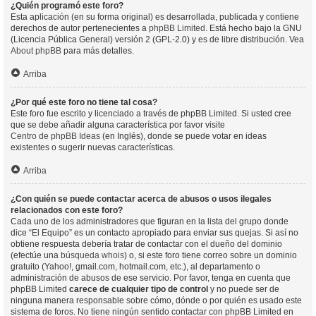
¿Quién programó este foro?
Esta aplicación (en su forma original) es desarrollada, publicada y contiene
derechos de autor pertenecientes a
phpBB Limited
. Está hecho bajo la GNU
(Licencia Pública General) versión 2 (GPL-2.0) y es de libre distribución. Vea
About phpBB
para más detalles.
Arriba
¿Por qué este foro no tiene tal cosa?
Este foro fue escrito y licenciado a través de phpBB Limited. Si usted cree
que se debe añadir alguna característica por favor visite
Centro de phpBB Ideas
(en Inglés), donde se puede votar en ideas
existentes o sugerir nuevas características.
Arriba
¿Con quién se puede contactar acerca de abusos o usos ilegales
relacionados con este foro?
Cada uno de los administradores que figuran en la lista del grupo donde
dice “El Equipo” es un contacto apropiado para enviar sus quejas. Si así no
obtiene respuesta debería tratar de contactar con el dueño del dominio
(efectúe una
búsqueda whois
) o, si este foro tiene correo sobre un dominio
gratuito (Yahoo!, gmail.com, hotmail.com, etc.), al departamento o
administración de abusos de ese servicio. Por favor, tenga en cuenta que
phpBB Limited
carece de cualquier tipo de control
y no puede ser de
ninguna manera responsable sobre cómo, dónde o por quién es usado este
sistema de foros. No tiene ningún sentido contactar con phpBB Limited en