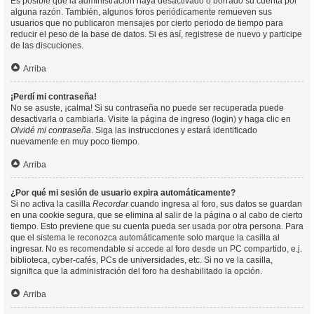
Es posible que la administración haya desactivado o borrado su cuenta por
alguna razón. También, algunos foros periódicamente remueven sus
usuarios que no publicaron mensajes por cierto periodo de tiempo para
reducir el peso de la base de datos. Si es así, registrese de nuevo y participe
de las discuciones.
Arriba
¡Perdí mi contraseña!
No se asuste, ¡calma! Si su contraseña no puede ser recuperada puede
desactivarla o cambiarla. Visite la página de ingreso (login) y haga clic en
Olvidé mi contraseña
. Siga las instrucciones y estará identificado
nuevamente en muy poco tiempo.
Arriba
¿Por qué mi sesión de usuario expira automáticamente?
Si no activa la casilla
Recordar
cuando ingresa al foro, sus datos se guardan
en una cookie segura, que se elimina al salir de la página o al cabo de cierto
tiempo. Esto previene que su cuenta pueda ser usada por otra persona. Para
que el sistema le reconozca automáticamente solo marque la casilla al
ingresar. No es recomendable si accede al foro desde un PC compartido, e.j.
biblioteca, cyber-cafés, PCs de universidades, etc. Si no ve la casilla,
significa que la administración del foro ha deshabilitado la opción.
Arriba