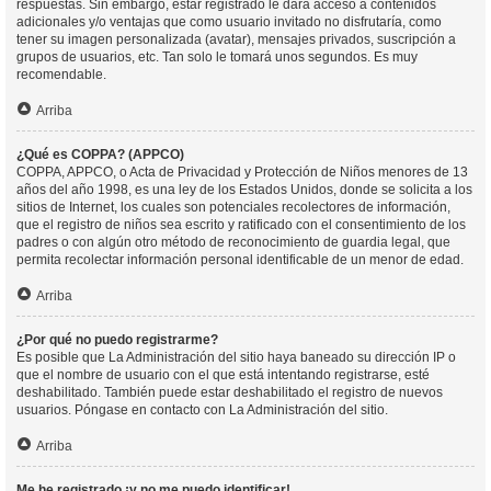
respuestas. Sin embargo, estar registrado le dará acceso a contenidos
adicionales y/o ventajas que como usuario invitado no disfrutaría, como
tener su imagen personalizada (avatar), mensajes privados, suscripción a
grupos de usuarios, etc. Tan solo le tomará unos segundos. Es muy
recomendable.
Arriba
¿Qué es COPPA? (APPCO)
COPPA, APPCO, o Acta de Privacidad y Protección de Niños menores de 13
años del año 1998, es una ley de los Estados Unidos, donde se solicita a los
sitios de Internet, los cuales son potenciales recolectores de información,
que el registro de niños sea escrito y ratificado con el consentimiento de los
padres o con algún otro método de reconocimiento de guardia legal, que
permita recolectar información personal identificable de un menor de edad.
Arriba
¿Por qué no puedo registrarme?
Es posible que La Administración del sitio haya baneado su dirección IP o
que el nombre de usuario con el que está intentando registrarse, esté
deshabilitado. También puede estar deshabilitado el registro de nuevos
usuarios. Póngase en contacto con La Administración del sitio.
Arriba
Me he registrado ¡y no me puedo identificar!