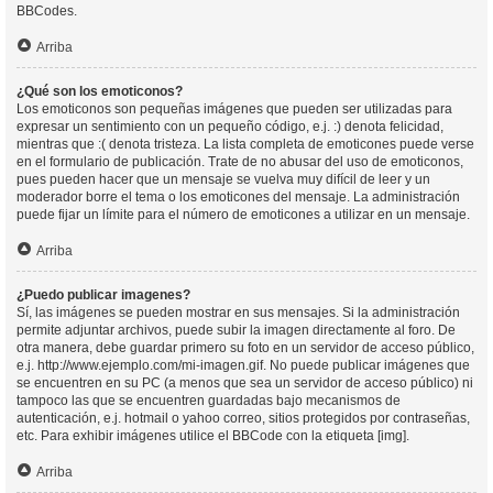
BBCodes.
Arriba
¿Qué son los emoticonos?
Los emoticonos son pequeñas imágenes que pueden ser utilizadas para
expresar un sentimiento con un pequeño código, e.j. :) denota felicidad,
mientras que :( denota tristeza. La lista completa de emoticones puede verse
en el formulario de publicación. Trate de no abusar del uso de emoticonos,
pues pueden hacer que un mensaje se vuelva muy difícil de leer y un
moderador borre el tema o los emoticones del mensaje. La administración
puede fijar un límite para el número de emoticones a utilizar en un mensaje.
Arriba
¿Puedo publicar imagenes?
Sí, las imágenes se pueden mostrar en sus mensajes. Si la administración
permite adjuntar archivos, puede subir la imagen directamente al foro. De
otra manera, debe guardar primero su foto en un servidor de acceso público,
e.j. http://www.ejemplo.com/mi-imagen.gif. No puede publicar imágenes que
se encuentren en su PC (a menos que sea un servidor de acceso público) ni
tampoco las que se encuentren guardadas bajo mecanismos de
autenticación, e.j. hotmail o yahoo correo, sitios protegidos por contraseñas,
etc. Para exhibir imágenes utilice el BBCode con la etiqueta [img].
Arriba