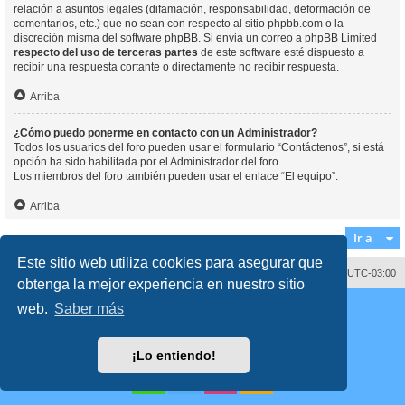
relación a asuntos legales (difamación, responsabilidad, deformación de
comentarios, etc.) que no sean con respecto al sitio phpbb.com o la
discreción misma del software phpBB. Si envia un correo a phpBB Limited
respecto del uso de terceras partes
de este software esté dispuesto a
recibir una respuesta cortante o directamente no recibir respuesta.
Arriba
¿Cómo puedo ponerme en contacto con un Administrador?
Todos los usuarios del foro pueden usar el formulario “Contáctenos”, si está
opción ha sido habilitada por el Administrador del foro.
Los miembros del foro también pueden usar el enlace “El equipo”.
Arriba
Ir a
Este sitio web utiliza cookies para asegurar que
Contáctenos
Borrar cookies
Todos los horarios son
UTC-03:00
obtenga la mejor experiencia en nuestro sitio
Desarrollado por
phpBB
® Forum Software © phpBB Limited
web.
Saber más
Traducción al español por
phpBB España
Director:
Dr. Sztarkman
- Diseñado por ©
Abogados Argentinos
2023
Privacidad
|
Condiciones
¡Lo entiendo!