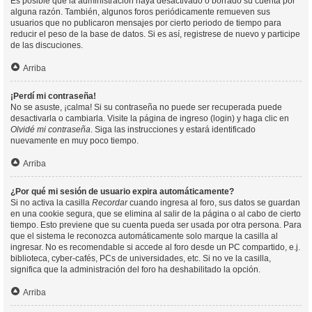
Es posible que la administración haya desactivado o borrado su cuenta por
alguna razón. También, algunos foros periódicamente remueven sus
usuarios que no publicaron mensajes por cierto periodo de tiempo para
reducir el peso de la base de datos. Si es así, registrese de nuevo y participe
de las discuciones.
Arriba
¡Perdí mi contraseña!
No se asuste, ¡calma! Si su contraseña no puede ser recuperada puede
desactivarla o cambiarla. Visite la página de ingreso (login) y haga clic en
Olvidé mi contraseña
. Siga las instrucciones y estará identificado
nuevamente en muy poco tiempo.
Arriba
¿Por qué mi sesión de usuario expira automáticamente?
Si no activa la casilla
Recordar
cuando ingresa al foro, sus datos se guardan
en una cookie segura, que se elimina al salir de la página o al cabo de cierto
tiempo. Esto previene que su cuenta pueda ser usada por otra persona. Para
que el sistema le reconozca automáticamente solo marque la casilla al
ingresar. No es recomendable si accede al foro desde un PC compartido, e.j.
biblioteca, cyber-cafés, PCs de universidades, etc. Si no ve la casilla,
significa que la administración del foro ha deshabilitado la opción.
Arriba