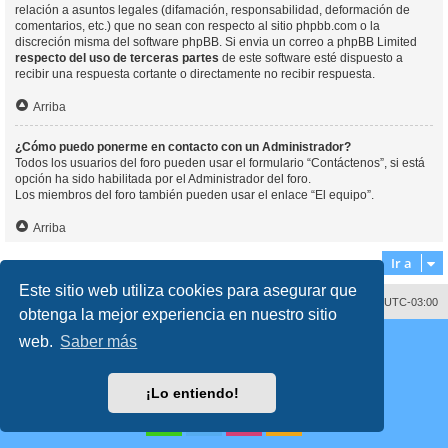
relación a asuntos legales (difamación, responsabilidad, deformación de
comentarios, etc.) que no sean con respecto al sitio phpbb.com o la
discreción misma del software phpBB. Si envia un correo a phpBB Limited
respecto del uso de terceras partes
de este software esté dispuesto a
recibir una respuesta cortante o directamente no recibir respuesta.
Arriba
¿Cómo puedo ponerme en contacto con un Administrador?
Todos los usuarios del foro pueden usar el formulario “Contáctenos”, si está
opción ha sido habilitada por el Administrador del foro.
Los miembros del foro también pueden usar el enlace “El equipo”.
Arriba
Ir a
Este sitio web utiliza cookies para asegurar que
Contáctenos
Borrar cookies
Todos los horarios son
UTC-03:00
obtenga la mejor experiencia en nuestro sitio
Desarrollado por
phpBB
® Forum Software © phpBB Limited
web.
Saber más
Traducción al español por
phpBB España
Director:
Dr. Sztarkman
- Diseñado por ©
Abogados Argentinos
2023
Privacidad
|
Condiciones
¡Lo entiendo!