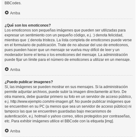
BBCodes.
Arriba
¿Qué son los emoticonos?
Los emoticonos son pequeñas imágenes que pueden ser utilizadas para
expresar un sentimiento con un pequeño código, e.j. :) denota felicidad,
mientras que :( denota tristeza. La lista completa de emoticones puede verse
en el formulario de publicación. Trate de no abusar del uso de emoticonos,
pues pueden hacer que un mensaje se vuelva muy difícil de leer y un
moderador borre el tema o los emoticones del mensaje. La administración
puede fijar un límite para el número de emoticones a utilizar en un mensaje.
Arriba
¿Puedo publicar imagenes?
Sí, las imágenes se pueden mostrar en sus mensajes. Si la administración
permite adjuntar archivos, puede subir la imagen directamente al foro. De
otra manera, debe guardar primero su foto en un servidor de acceso público,
e.j. http://www.ejemplo.com/mi-imagen.gif. No puede publicar imágenes que
se encuentren en su PC (a menos que sea un servidor de acceso público) ni
tampoco las que se encuentren guardadas bajo mecanismos de
autenticación, e.j. hotmail o yahoo correo, sitios protegidos por contraseñas,
etc. Para exhibir imágenes utilice el BBCode con la etiqueta [img].
Arriba