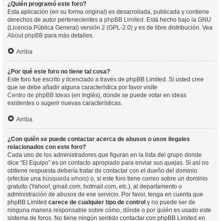
¿Quién programó este foro?
Esta aplicación (en su forma original) es desarrollada, publicada y contiene
derechos de autor pertenecientes a
phpBB Limited
. Está hecho bajo la GNU
(Licencia Pública General) versión 2 (GPL-2.0) y es de libre distribución. Vea
About phpBB
para más detalles.
Arriba
¿Por qué este foro no tiene tal cosa?
Este foro fue escrito y licenciado a través de phpBB Limited. Si usted cree
que se debe añadir alguna característica por favor visite
Centro de phpBB Ideas
(en Inglés), donde se puede votar en ideas
existentes o sugerir nuevas características.
Arriba
¿Con quién se puede contactar acerca de abusos o usos ilegales
relacionados con este foro?
Cada uno de los administradores que figuran en la lista del grupo donde
dice “El Equipo” es un contacto apropiado para enviar sus quejas. Si así no
obtiene respuesta debería tratar de contactar con el dueño del dominio
(efectúe una
búsqueda whois
) o, si este foro tiene correo sobre un dominio
gratuito (Yahoo!, gmail.com, hotmail.com, etc.), al departamento o
administración de abusos de ese servicio. Por favor, tenga en cuenta que
phpBB Limited
carece de cualquier tipo de control
y no puede ser de
ninguna manera responsable sobre cómo, dónde o por quién es usado este
sistema de foros. No tiene ningún sentido contactar con phpBB Limited en