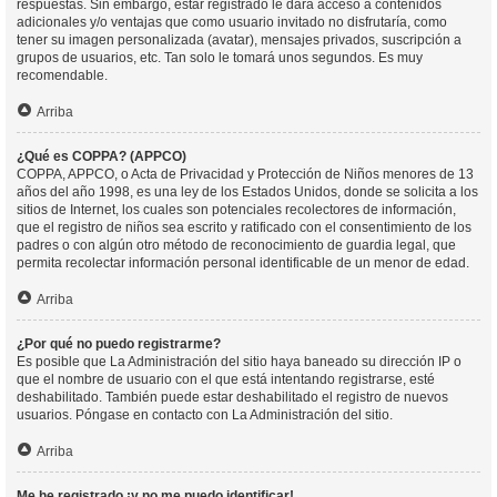
respuestas. Sin embargo, estar registrado le dará acceso a contenidos
adicionales y/o ventajas que como usuario invitado no disfrutaría, como
tener su imagen personalizada (avatar), mensajes privados, suscripción a
grupos de usuarios, etc. Tan solo le tomará unos segundos. Es muy
recomendable.
Arriba
¿Qué es COPPA? (APPCO)
COPPA, APPCO, o Acta de Privacidad y Protección de Niños menores de 13
años del año 1998, es una ley de los Estados Unidos, donde se solicita a los
sitios de Internet, los cuales son potenciales recolectores de información,
que el registro de niños sea escrito y ratificado con el consentimiento de los
padres o con algún otro método de reconocimiento de guardia legal, que
permita recolectar información personal identificable de un menor de edad.
Arriba
¿Por qué no puedo registrarme?
Es posible que La Administración del sitio haya baneado su dirección IP o
que el nombre de usuario con el que está intentando registrarse, esté
deshabilitado. También puede estar deshabilitado el registro de nuevos
usuarios. Póngase en contacto con La Administración del sitio.
Arriba
Me he registrado ¡y no me puedo identificar!