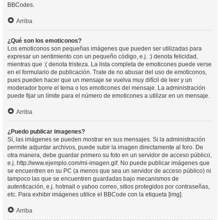
BBCodes.
Arriba
¿Qué son los emoticonos?
Los emoticonos son pequeñas imágenes que pueden ser utilizadas para
expresar un sentimiento con un pequeño código, e.j. :) denota felicidad,
mientras que :( denota tristeza. La lista completa de emoticones puede verse
en el formulario de publicación. Trate de no abusar del uso de emoticonos,
pues pueden hacer que un mensaje se vuelva muy difícil de leer y un
moderador borre el tema o los emoticones del mensaje. La administración
puede fijar un límite para el número de emoticones a utilizar en un mensaje.
Arriba
¿Puedo publicar imagenes?
Sí, las imágenes se pueden mostrar en sus mensajes. Si la administración
permite adjuntar archivos, puede subir la imagen directamente al foro. De
otra manera, debe guardar primero su foto en un servidor de acceso público,
e.j. http://www.ejemplo.com/mi-imagen.gif. No puede publicar imágenes que
se encuentren en su PC (a menos que sea un servidor de acceso público) ni
tampoco las que se encuentren guardadas bajo mecanismos de
autenticación, e.j. hotmail o yahoo correo, sitios protegidos por contraseñas,
etc. Para exhibir imágenes utilice el BBCode con la etiqueta [img].
Arriba