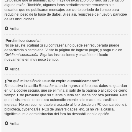
Es posible que la administración haya desactivado o borrado su cuenta por
alguna razón. También, algunos foros periódicamente remueven sus
usuarios que no publicaron mensajes por cierto periodo de tiempo para
reducir el peso de la base de datos. Si es así, registrese de nuevo y participe
de las discuciones.
Arriba
¡Perdí mi contraseña!
No se asuste, ¡calma! Si su contraseña no puede ser recuperada puede
desactivarla o cambiarla. Visite la página de ingreso (login) y haga clic en
Olvidé mi contraseña
. Siga las instrucciones y estará identificado
nuevamente en muy poco tiempo.
Arriba
¿Por qué mi sesión de usuario expira automáticamente?
Si no activa la casilla
Recordar
cuando ingresa al foro, sus datos se guardan
en una cookie segura, que se elimina al salir de la página o al cabo de cierto
tiempo. Esto previene que su cuenta pueda ser usada por otra persona. Para
que el sistema le reconozca automáticamente solo marque la casilla al
ingresar. No es recomendable si accede al foro desde un PC compartido, e.j.
biblioteca, cyber-cafés, PCs de universidades, etc. Si no ve la casilla,
significa que la administración del foro ha deshabilitado la opción.
Arriba