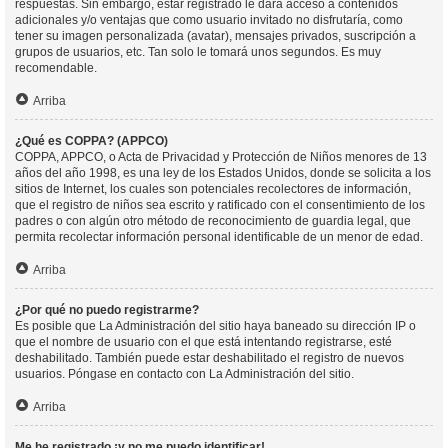
respuestas. Sin embargo, estar registrado le dará acceso a contenidos
adicionales y/o ventajas que como usuario invitado no disfrutaría, como
tener su imagen personalizada (avatar), mensajes privados, suscripción a
grupos de usuarios, etc. Tan solo le tomará unos segundos. Es muy
recomendable.
Arriba
¿Qué es COPPA? (APPCO)
COPPA, APPCO, o Acta de Privacidad y Protección de Niños menores de 13
años del año 1998, es una ley de los Estados Unidos, donde se solicita a los
sitios de Internet, los cuales son potenciales recolectores de información,
que el registro de niños sea escrito y ratificado con el consentimiento de los
padres o con algún otro método de reconocimiento de guardia legal, que
permita recolectar información personal identificable de un menor de edad.
Arriba
¿Por qué no puedo registrarme?
Es posible que La Administración del sitio haya baneado su dirección IP o
que el nombre de usuario con el que está intentando registrarse, esté
deshabilitado. También puede estar deshabilitado el registro de nuevos
usuarios. Póngase en contacto con La Administración del sitio.
Arriba
Me he registrado ¡y no me puedo identificar!