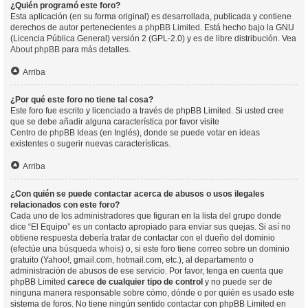
¿Quién programó este foro?
Esta aplicación (en su forma original) es desarrollada, publicada y contiene
derechos de autor pertenecientes a
phpBB Limited
. Está hecho bajo la GNU
(Licencia Pública General) versión 2 (GPL-2.0) y es de libre distribución. Vea
About phpBB
para más detalles.
Arriba
¿Por qué este foro no tiene tal cosa?
Este foro fue escrito y licenciado a través de phpBB Limited. Si usted cree
que se debe añadir alguna característica por favor visite
Centro de phpBB Ideas
(en Inglés), donde se puede votar en ideas
existentes o sugerir nuevas características.
Arriba
¿Con quién se puede contactar acerca de abusos o usos ilegales
relacionados con este foro?
Cada uno de los administradores que figuran en la lista del grupo donde
dice “El Equipo” es un contacto apropiado para enviar sus quejas. Si así no
obtiene respuesta debería tratar de contactar con el dueño del dominio
(efectúe una
búsqueda whois
) o, si este foro tiene correo sobre un dominio
gratuito (Yahoo!, gmail.com, hotmail.com, etc.), al departamento o
administración de abusos de ese servicio. Por favor, tenga en cuenta que
phpBB Limited
carece de cualquier tipo de control
y no puede ser de
ninguna manera responsable sobre cómo, dónde o por quién es usado este
sistema de foros. No tiene ningún sentido contactar con phpBB Limited en