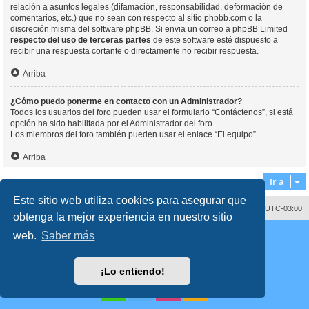
relación a asuntos legales (difamación, responsabilidad, deformación de
comentarios, etc.) que no sean con respecto al sitio phpbb.com o la
discreción misma del software phpBB. Si envia un correo a phpBB Limited
respecto del uso de terceras partes
de este software esté dispuesto a
recibir una respuesta cortante o directamente no recibir respuesta.
Arriba
¿Cómo puedo ponerme en contacto con un Administrador?
Todos los usuarios del foro pueden usar el formulario “Contáctenos”, si está
opción ha sido habilitada por el Administrador del foro.
Los miembros del foro también pueden usar el enlace “El equipo”.
Arriba
Ir a
Este sitio web utiliza cookies para asegurar que
Contáctenos
Borrar cookies
Todos los horarios son
UTC-03:00
obtenga la mejor experiencia en nuestro sitio
Desarrollado por
phpBB
® Forum Software © phpBB Limited
web.
Saber más
Traducción al español por
phpBB España
Director:
Dr. Sztarkman
- Diseñado por ©
Abogados Argentinos
2023
Privacidad
|
Condiciones
¡Lo entiendo!