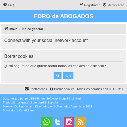
FAQ
Registrarse
Identificarse
FORO de ABOGADOS
Inicio
Índice general
Connect with your social network account
Borrar cookies
¿Está seguro de que quiere borrar todas las cookies de este sitio?
Contáctenos
Borrar cookies
Todos los horarios son
UTC-03:00
Desarrollado por
phpBB
® Forum Software © phpBB Limited
Traducción al español por
phpBB España
Director:
Dr. Sztarkman
- Diseñado por ©
Abogados Argentinos
2023
Privacidad
|
Condiciones