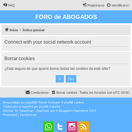
FAQ
Registrarse
Identificarse
FORO de ABOGADOS
Inicio
Índice general
Connect with your social network account
Borrar cookies
¿Está seguro de que quiere borrar todas las cookies de este sitio?
Contáctenos
Borrar cookies
Todos los horarios son
UTC-03:00
Desarrollado por
phpBB
® Forum Software © phpBB Limited
Traducción al español por
phpBB España
Director:
Dr. Sztarkman
- Diseñado por ©
Abogados Argentinos
2023
Privacidad
|
Condiciones