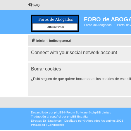
FAQ
FORO de ABOG
Foros de Abogados .::. Portal de 
Inicio
Índice general
Connect with your social network account
Borrar cookies
¿Está seguro de que quiere borrar todas las cookies de este si
Desarrollado por
phpBB
® Forum Software © phpBB Limited
Traducción al español por
phpBB España
Director:
Dr. Sztarkman
- Diseñado por ©
Abogados Argentinos
2023
Privacidad
|
Condiciones