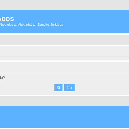
ADOS
Abogados .::. Abogadas .::. Estudios Juridicos
tio?