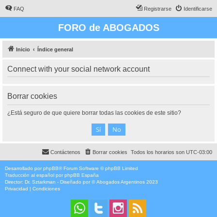
FAQ
Registrarse
Identificarse
FORO de ABOGADOS
Inicio
Índice general
Connect with your social network account
Borrar cookies
¿Está seguro de que quiere borrar todas las cookies de este sitio?
Contáctenos
Borrar cookies
Todos los horarios son
UTC-03:00
Desarrollado por
phpBB
® Forum Software © phpBB Limited
Traducción al español por
phpBB España
Director:
Dr. Sztarkman
- Diseñado por ©
Abogados Argentinos
2023
Privacidad
|
Condiciones