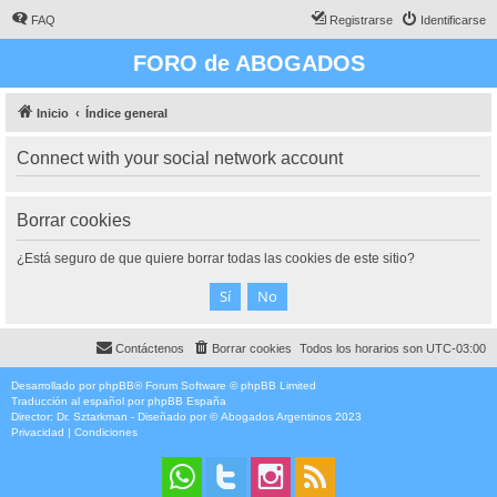
FAQ
Registrarse
Identificarse
FORO de ABOGADOS
Inicio
Índice general
Connect with your social network account
Borrar cookies
¿Está seguro de que quiere borrar todas las cookies de este sitio?
Contáctenos
Borrar cookies
Todos los horarios son
UTC-03:00
Desarrollado por
phpBB
® Forum Software © phpBB Limited
Traducción al español por
phpBB España
Director:
Dr. Sztarkman
- Diseñado por ©
Abogados Argentinos
2023
Privacidad
|
Condiciones