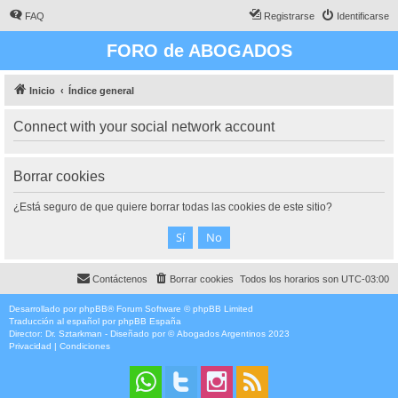
FAQ
Registrarse
Identificarse
FORO de ABOGADOS
Inicio
Índice general
Connect with your social network account
Borrar cookies
¿Está seguro de que quiere borrar todas las cookies de este sitio?
Contáctenos
Borrar cookies
Todos los horarios son
UTC-03:00
Desarrollado por
phpBB
® Forum Software © phpBB Limited
Traducción al español por
phpBB España
Director:
Dr. Sztarkman
- Diseñado por ©
Abogados Argentinos
2023
Privacidad
|
Condiciones