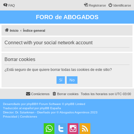
FAQ
Registrarse
Identificarse
FORO de ABOGADOS
Inicio
Índice general
Connect with your social network account
Borrar cookies
¿Está seguro de que quiere borrar todas las cookies de este sitio?
Contáctenos
Borrar cookies
Todos los horarios son
UTC-03:00
Desarrollado por
phpBB
® Forum Software © phpBB Limited
Traducción al español por
phpBB España
Director:
Dr. Sztarkman
- Diseñado por ©
Abogados Argentinos
2023
Privacidad
|
Condiciones