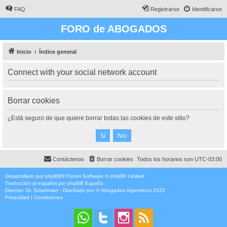
FAQ
Registrarse
Identificarse
FORO de ABOGADOS
Inicio
Índice general
Connect with your social network account
Borrar cookies
¿Está seguro de que quiere borrar todas las cookies de este sitio?
Contáctenos
Borrar cookies
Todos los horarios son
UTC-03:00
Desarrollado por
phpBB
® Forum Software © phpBB Limited
Traducción al español por
phpBB España
Director:
Dr. Sztarkman
- Diseñado por ©
Abogados Argentinos
2023
Privacidad
|
Condiciones