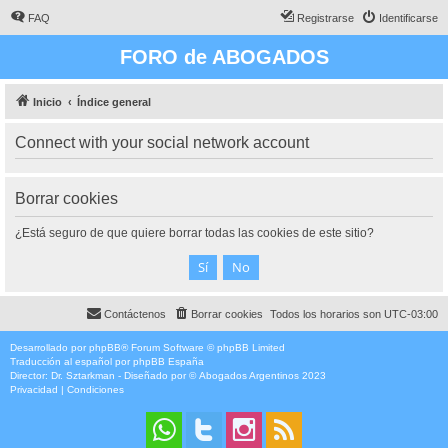
FAQ
Registrarse
Identificarse
FORO de ABOGADOS
Inicio
Índice general
Connect with your social network account
Borrar cookies
¿Está seguro de que quiere borrar todas las cookies de este sitio?
Contáctenos
Borrar cookies
Todos los horarios son
UTC-03:00
Desarrollado por
phpBB
® Forum Software © phpBB Limited
Traducción al español por
phpBB España
Director:
Dr. Sztarkman
- Diseñado por ©
Abogados Argentinos
2023
Privacidad
|
Condiciones