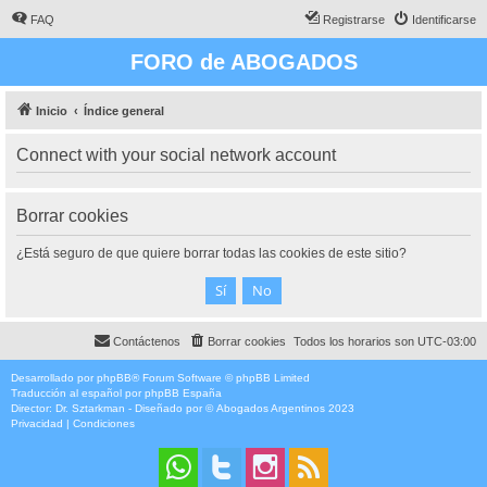
FAQ
Registrarse
Identificarse
FORO de ABOGADOS
Inicio
Índice general
Connect with your social network account
Borrar cookies
¿Está seguro de que quiere borrar todas las cookies de este sitio?
Contáctenos
Borrar cookies
Todos los horarios son
UTC-03:00
Desarrollado por
phpBB
® Forum Software © phpBB Limited
Traducción al español por
phpBB España
Director:
Dr. Sztarkman
- Diseñado por ©
Abogados Argentinos
2023
Privacidad
|
Condiciones