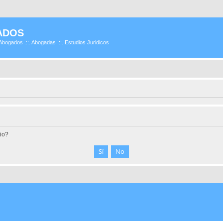
ADOS
Abogados .::. Abogadas .::. Estudios Juridicos
tio?