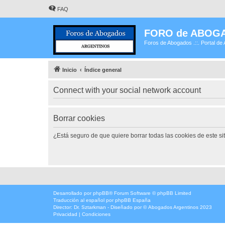
FAQ
FORO de ABOG
Foros de Abogados .::. Portal de 
Inicio
Índice general
Connect with your social network account
Borrar cookies
¿Está seguro de que quiere borrar todas las cookies de este si
Desarrollado por
phpBB
® Forum Software © phpBB Limited
Traducción al español por
phpBB España
Director:
Dr. Sztarkman
- Diseñado por ©
Abogados Argentinos
2023
Privacidad
|
Condiciones