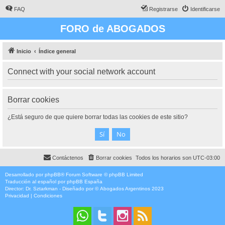
FAQ
Registrarse
Identificarse
FORO de ABOGADOS
Inicio
Índice general
Connect with your social network account
Borrar cookies
¿Está seguro de que quiere borrar todas las cookies de este sitio?
Contáctenos
Borrar cookies
Todos los horarios son
UTC-03:00
Desarrollado por
phpBB
® Forum Software © phpBB Limited
Traducción al español por
phpBB España
Director:
Dr. Sztarkman
- Diseñado por ©
Abogados Argentinos
2023
Privacidad
|
Condiciones