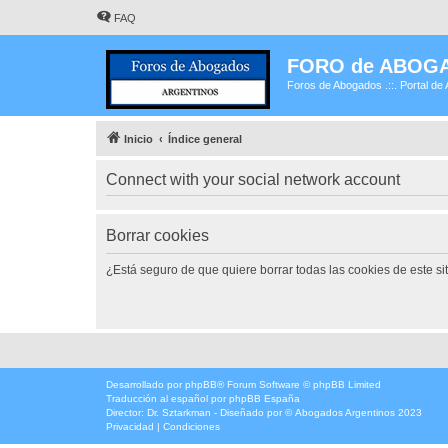
FAQ
FORO de ABOG
Foros de Abogados .::. Portal de 
Inicio
Índice general
Connect with your social network account
Borrar cookies
¿Está seguro de que quiere borrar todas las cookies de este si
Desarrollado por
phpBB
® Forum Software © phpBB Limited
Traducción al español por
phpBB España
Director:
Dr. Sztarkman
- Diseñado por ©
Abogados Argentinos
2023
Privacidad
|
Condiciones