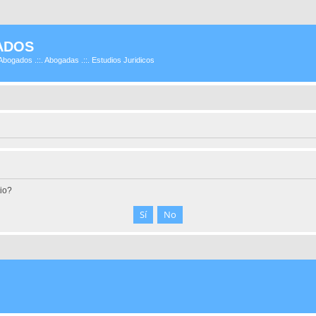
ADOS
Abogados .::. Abogadas .::. Estudios Juridicos
tio?