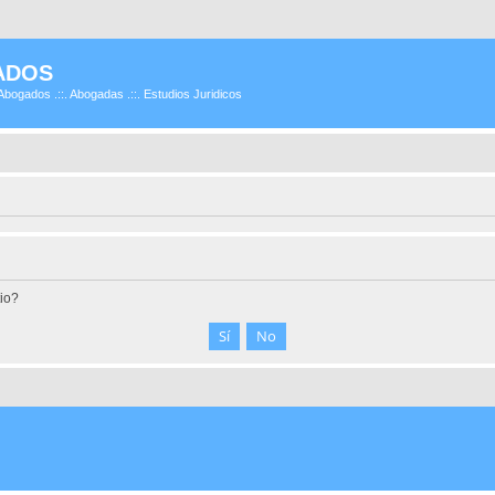
ADOS
Abogados .::. Abogadas .::. Estudios Juridicos
tio?