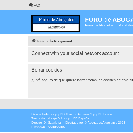
FAQ
FORO de ABOG
Foros de Abogados .::. Portal de 
Inicio
Índice general
Connect with your social network account
Borrar cookies
¿Está seguro de que quiere borrar todas las cookies de este si
Desarrollado por
phpBB
® Forum Software © phpBB Limited
Traducción al español por
phpBB España
Director:
Dr. Sztarkman
- Diseñado por ©
Abogados Argentinos
2023
Privacidad
|
Condiciones