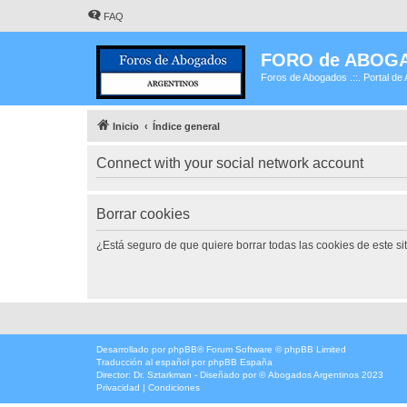
FAQ
FORO de ABOG
Foros de Abogados .::. Portal de 
Inicio
Índice general
Connect with your social network account
Borrar cookies
¿Está seguro de que quiere borrar todas las cookies de este si
Desarrollado por
phpBB
® Forum Software © phpBB Limited
Traducción al español por
phpBB España
Director:
Dr. Sztarkman
- Diseñado por ©
Abogados Argentinos
2023
Privacidad
|
Condiciones