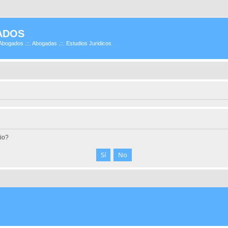
ADOS
Abogados .::. Abogadas .::. Estudios Juridicos
tio?