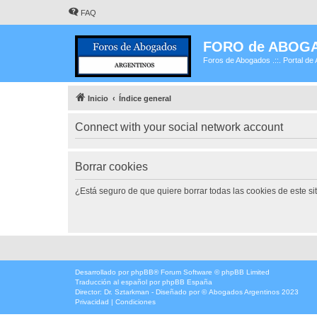
FAQ
FORO de ABOG
Foros de Abogados .::. Portal de 
Inicio
Índice general
Connect with your social network account
Borrar cookies
¿Está seguro de que quiere borrar todas las cookies de este si
Desarrollado por
phpBB
® Forum Software © phpBB Limited
Traducción al español por
phpBB España
Director:
Dr. Sztarkman
- Diseñado por ©
Abogados Argentinos
2023
Privacidad
|
Condiciones