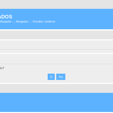
ADOS
Abogados .::. Abogadas .::. Estudios Juridicos
tio?