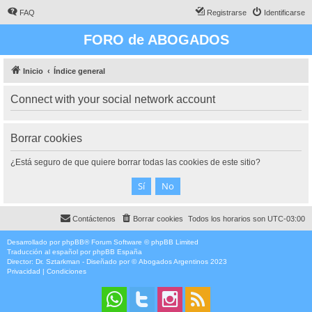
FAQ
Registrarse
Identificarse
FORO de ABOGADOS
Inicio
Índice general
Connect with your social network account
Borrar cookies
¿Está seguro de que quiere borrar todas las cookies de este sitio?
Contáctenos
Borrar cookies
Todos los horarios son
UTC-03:00
Desarrollado por
phpBB
® Forum Software © phpBB Limited
Traducción al español por
phpBB España
Director:
Dr. Sztarkman
- Diseñado por ©
Abogados Argentinos
2023
Privacidad
|
Condiciones