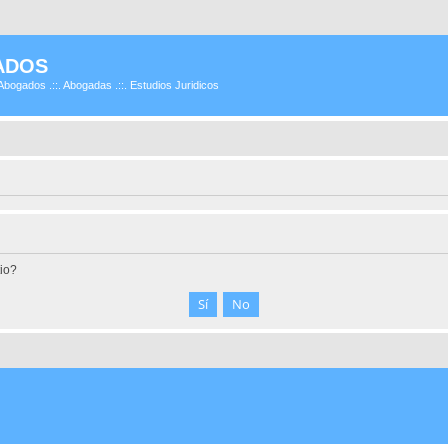
ADOS
Abogados .::. Abogadas .::. Estudios Juridicos
tio?