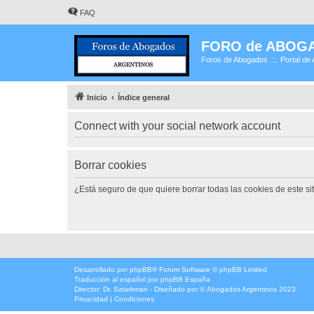
FAQ
FORO de ABOG
Foros de Abogados .::. Portal de 
Inicio
Índice general
Connect with your social network account
Borrar cookies
¿Está seguro de que quiere borrar todas las cookies de este si
Desarrollado por
phpBB
® Forum Software © phpBB Limited
Traducción al español por
phpBB España
Director:
Dr. Sztarkman
- Diseñado por ©
Abogados Argentinos
2023
Privacidad
|
Condiciones