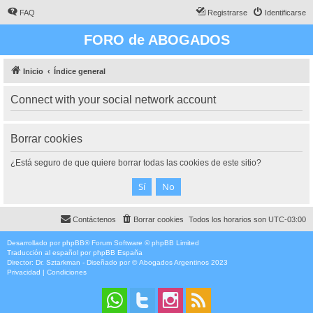
FAQ
Registrarse
Identificarse
FORO de ABOGADOS
Inicio
Índice general
Connect with your social network account
Borrar cookies
¿Está seguro de que quiere borrar todas las cookies de este sitio?
Contáctenos
Borrar cookies
Todos los horarios son
UTC-03:00
Desarrollado por
phpBB
® Forum Software © phpBB Limited
Traducción al español por
phpBB España
Director:
Dr. Sztarkman
- Diseñado por ©
Abogados Argentinos
2023
Privacidad
|
Condiciones